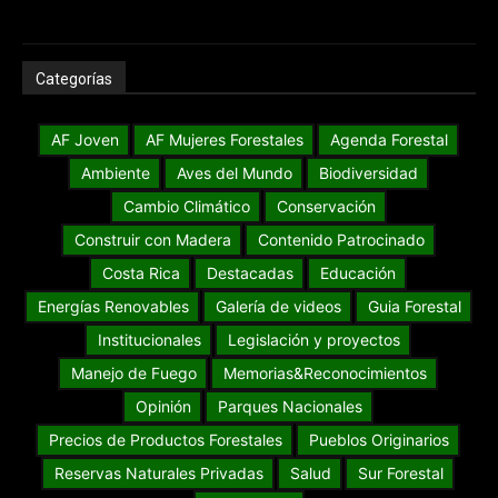
Categorías
AF Joven
AF Mujeres Forestales
Agenda Forestal
Ambiente
Aves del Mundo
Biodiversidad
Cambio Climático
Conservación
Construir con Madera
Contenido Patrocinado
Costa Rica
Destacadas
Educación
Energías Renovables
Galería de videos
Guia Forestal
Institucionales
Legislación y proyectos
Manejo de Fuego
Memorias&Reconocimientos
Opinión
Parques Nacionales
Precios de Productos Forestales
Pueblos Originarios
Reservas Naturales Privadas
Salud
Sur Forestal