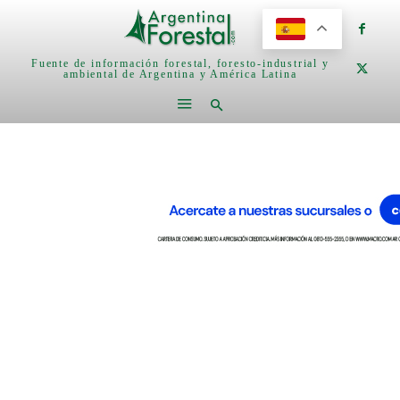
Fuente de información forestal, foresto-industrial y
ambiental de Argentina y América Latina