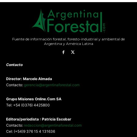
Fuente de información forestal, foresto-industrial y ambiental de
Argentina y América Latina
Contacto
Director: Marcelo Almada
Contacto:
gerencia@argentinaforestal.com
G
rupo Misiones
Online.Com
SA
Tel: +54 (0376) 4425800
Editora/periodista : Patricia Escobar
Contacto:
redaccion@argentinaforestal.com
Cel: (+54)9 376 15 4 131636