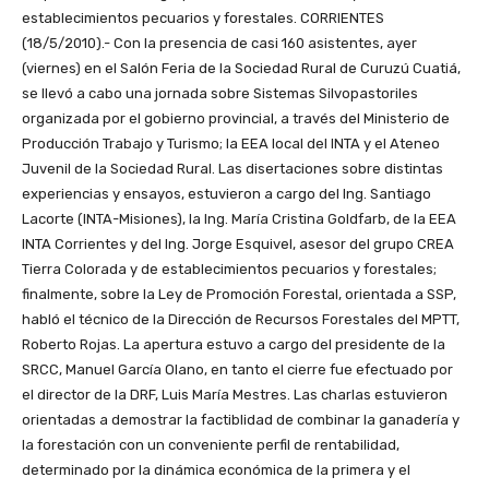
establecimientos pecuarios y forestales.
CORRIENTES
(18/5/2010).- Con la presencia de casi 160 asistentes, ayer
(viernes) en el Salón Feria de la Sociedad Rural de Curuzú Cuatiá,
se llevó a cabo una jornada sobre Sistemas Silvopastoriles
organizada por el gobierno provincial, a través del Ministerio de
Producción Trabajo y Turismo; la EEA local del INTA y el Ateneo
Juvenil de la Sociedad Rural. Las disertaciones sobre distintas
experiencias y ensayos, estuvieron a cargo del Ing. Santiago
Lacorte (INTA-Misiones), la Ing. María Cristina Goldfarb, de la EEA
INTA Corrientes y del Ing. Jorge Esquivel, asesor del grupo CREA
Tierra Colorada y de establecimientos pecuarios y forestales;
finalmente, sobre la Ley de Promoción Forestal, orientada a SSP,
habló el técnico de la Dirección de Recursos Forestales del MPTT,
Roberto Rojas. La apertura estuvo a cargo del presidente de la
SRCC, Manuel García Olano, en tanto el cierre fue efectuado por
el director de la DRF, Luis María Mestres. Las charlas estuvieron
orientadas a demostrar la factiblidad de combinar la ganadería y
la forestación con un conveniente perfil de rentabilidad,
determinado por la dinámica económica de la primera y el