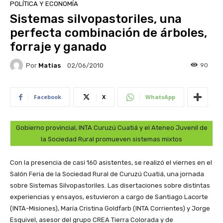
POLÍTICA Y ECONOMÍA
Sistemas silvopastoriles, una
perfecta combinación de árboles,
forraje y ganado
Por
Matias
90
02/06/2010
Facebook
X
WhatsApp
Gobierno provincial, INTA Curuzú Cuatiá y el Ateneo Juvenil de
la Sociedad Rural promueven sistemas mixtos
Con la presencia de casi 160 asistentes, se realizó el viernes en el
Salón Feria de la Sociedad Rural de Curuzú Cuatiá, una jornada
sobre Sistemas Silvopastoriles. Las disertaciones sobre distintas
experiencias y ensayos, estuvieron a cargo de Santiago Lacorte
(INTA-Misiones), María Cristina Goldfarb (INTA Corrientes) y Jorge
Esquivel, asesor del grupo CREA Tierra Colorada y de