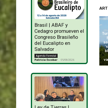
ART
Brasil | ABAF y
Cedagro promueven el
Tur
Congreso Brasileño
so
del Eucalipto en
‘
Salvador
b
Agenda Forestal
va
Patricia Escobar
-
05/08/2026
Ley de Tierras |