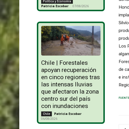
Política y Economía
Patricia Escobar
-
07/08/2026
Hondo
impl
Silví
produ
produ
Los P
algar
Fores
Chile | Forestales
apoyan recuperación
de ca
en cinco regiones tras
e ins
las intensas lluvias
Regi
que afectaron la zona
centro sur del país
FUENTE
con inundaciones
Patricia Escobar
-
Chile
06/08/2026