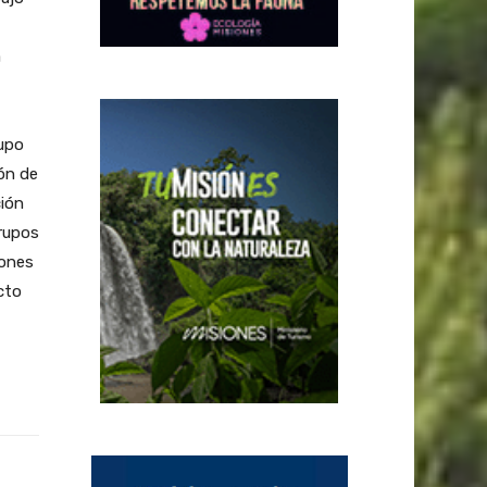
a
rupo
ón de
ción
Grupos
iones
cto