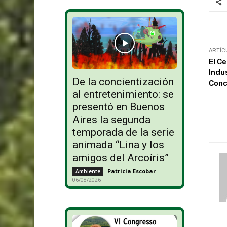
ARTÍC
El C
Indu
De la concientización
Conc
al entretenimiento: se
presentó en Buenos
Aires la segunda
temporada de la serie
animada “Lina y los
amigos del Arcoíris”
Patricia Escobar
-
Ambiente
06/08/2026