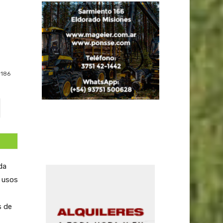
186
da
 usos
s de