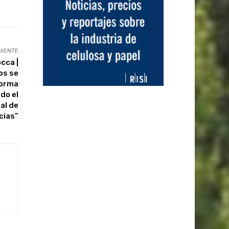
UIENTE
cca |
os se
forma
do el
al de
cias”