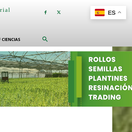
rial
ES
a
F CIENCIAS