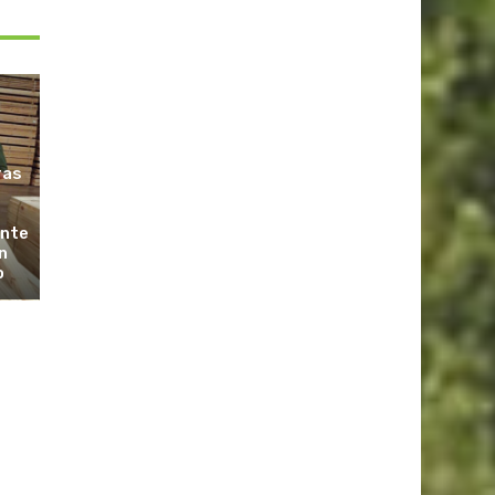
ras
ante
n
o