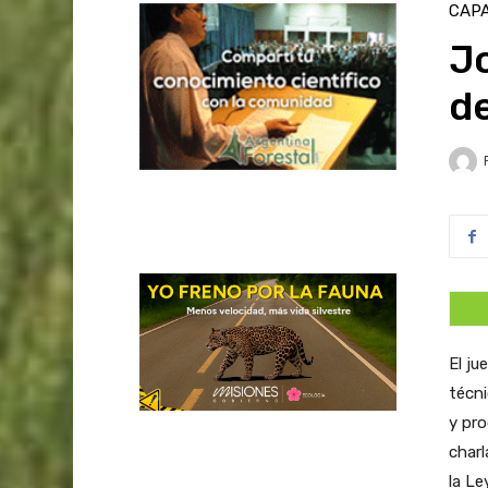
CAPA
J
de
El ju
técni
y pro
charl
la L