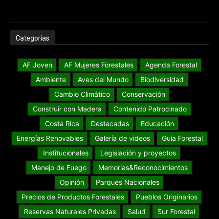
Categorías
AF Joven
AF Mujeres Forestales
Agenda Forestal
Ambiente
Aves del Mundo
Biodiversidad
Cambio Climático
Conservación
Construir con Madera
Contenido Patrocinado
Costa Rica
Destacadas
Educación
Energías Renovables
Galería de videos
Guia Forestal
Institucionales
Legislación y proyectos
Manejo de Fuego
Memorias&Reconocimientos
Opinión
Parques Nacionales
Precios de Productos Forestales
Pueblos Originarios
Reservas Naturales Privadas
Salud
Sur Forestal