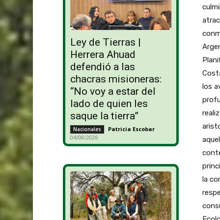
culm
atrac
conme
Ley de Tierras |
Argen
Herrera Ahuad
Plani
defendió a las
Costa
chacras misioneras:
los a
“No voy a estar del
profu
lado de quien les
reali
saque la tierra”
arist
Patricia Escobar
-
Nacionales
04/08/2026
aque
conte
princ
la co
respe
consu
Ecolo