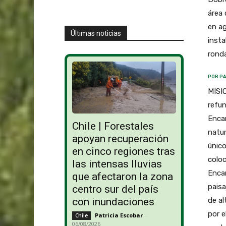
área 
en ag
Últimas noticias
insta
ronda
POR PA
MISIO
refun
Encan
Chile | Forestales
natur
apoyan recuperación
único
en cinco regiones tras
coloc
las intensas lluvias
Encan
que afectaron la zona
paisa
centro sur del país
de al
con inundaciones
por e
Patricia Escobar
-
Chile
06/08/2026