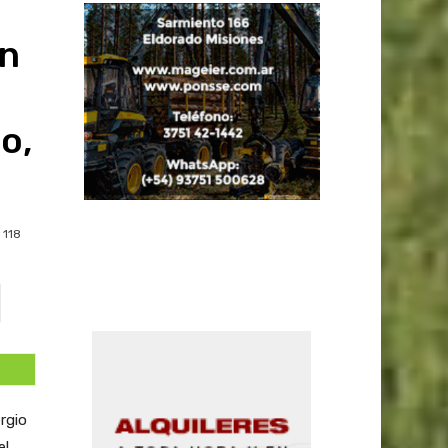
un
o,
118
rgio
el