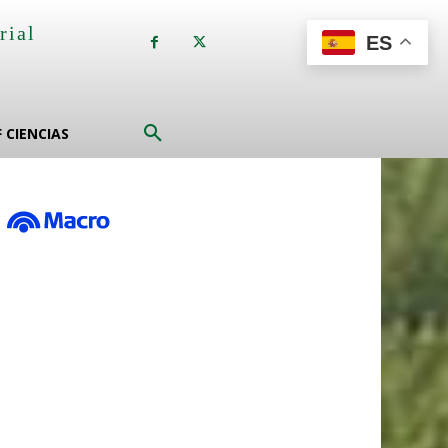
rial
ES
a
F CIENCIAS