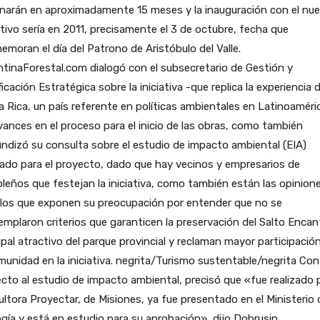
inarán en aproximadamente 15 meses y la inauguración con el nu
tivo sería en 2011, precisamente el 3 de octubre, fecha que
moran el día del Patrono de Aristóbulo del Valle.
tinaForestal.com dialogó con el subsecretario de Gestión y
ficación Estratégica sobre la iniciativa -que replica la experiencia 
 Rica, un país referente en políticas ambientales en Latinoaméri
vances en el proceso para el inicio de las obras, como también
ndizó su consulta sobre el estudio de impacto ambiental (EIA)
zado para el proyecto, dado que hay vecinos y empresarios de
oleños que festejan la iniciativa, como también están las opinion
llos que exponen su preocupación por entender que no se
mplaron criterios que garanticen la preservación del Salto Encan
ipal atractivo del parque provincial y reclaman mayor participació
munidad en la iniciativa. negrita/Turismo sustentable/negrita Con
cto al estudio de impacto ambiental, precisó que «fue realizado p
ltora Proyectar, de Misiones, ya fue presentado en el Ministerio 
gía y está en estudio para su aprobación», dijo Dobrusin,