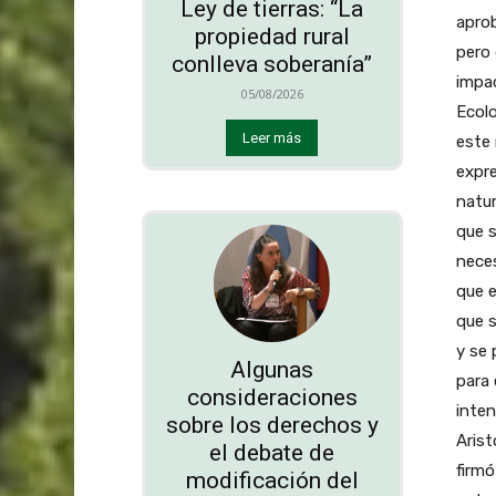
Ley de tierras: “La
aprob
propiedad rural
pero 
conlleva soberanía”
impac
05/08/2026
Ecolo
Leer más
este 
expre
natur
que 
neces
que e
que s
y se 
Algunas
para 
consideraciones
inten
sobre los derechos y
Arist
el debate de
firmó
modificación del