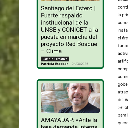
conti
Santiago del Estero |
Fuerte respaldo
la pr
institucional de la
conse
UNSE y CONICET a la
insta
puesta en marcha del
el ár
proyecto Red Bosque
funci
– Clima
activ
Cambio Climático
artif
Patricia Escobar
-
04/08/2026
compl
comer
gober
atrac
del V
«el o
para 
AMAYADAP: «Ante la
quere
baja demanda interna,