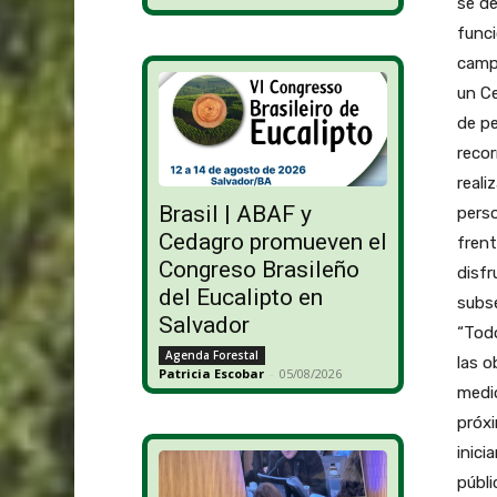
se de
funci
campi
un Ce
de pe
recor
reali
Brasil | ABAF y
perso
Cedagro promueven el
frent
Congreso Brasileño
disfr
del Eucalipto en
subse
Salvador
“Todo
Agenda Forestal
las o
Patricia Escobar
-
05/08/2026
medio
próxi
inici
públi