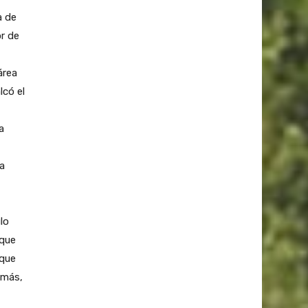
a de
or de
área
lcó el
a
a
lo
 que
rque
emás,