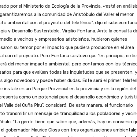
ado por el Ministerio de Ecología de la Provincia, «está en análisi
garantizaremos a la comunidad de Aristóbulo del Valler el menor
to ambiental con el proyecto del teleférico”, dijo el subsecretari
gía y Desarrollo Sustentable, Virgilio Fontana. Ante la consulta d
medio a vecinos y empresarios aristoleños, hubieron quienes
saron su temor por el impacto que pudiera producirse en el área
al con el proyecto. Pero Fontana sostuvo que “en principio, enti
será del menor impacto ambiental, pero contamos con los técnic
arios para que evalúen todas las inquietudes que se presenten, 
s algo novedoso y puede haber dudas. Este será el primer telefér
e instale en un Parque Provincial en la provincia y en la región del
presenta como un potencial para el desarrollo económico y turíst
el Valle del Cuña Pirú”, consideró, De esta manera, el funcionario
tó transmitir un mensaje de tranquilidad a los pobladores y veci
óbulo. “La gente tiene que saber que, además, hay un convenio q
 el gobernador Maurice Closs con tres organizaciones ambientale