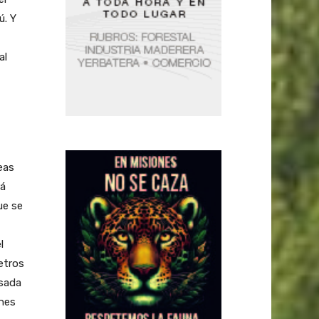
ú. Y
al
eas
rá
ue se
l
metros
lsada
ones