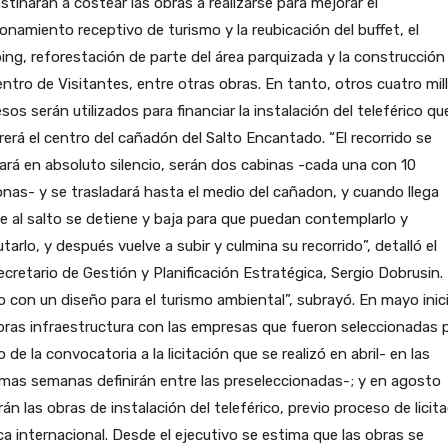
stinarán a costear las obras a realizarse para mejorar el
onamiento receptivo de turismo y la reubicación del buffet, el
ng, reforestación de parte del área parquizada y la construcción
ntro de Visitantes, entre otras obras. En tanto, otros cuatro mil
sos serán utilizados para financiar la instalación del teleférico qu
rerá el centro del cañadón del Salto Encantado. “El recorrido se
zará en absoluto silencio, serán dos cabinas -cada una con 10
nas- y se trasladará hasta el medio del cañadon, y cuando llega
e al salto se detiene y baja para que puedan contemplarlo y
utarlo, y después vuelve a subir y culmina su recorrido”, detalló el
cretario de Gestión y Planificación Estratégica, Sergio Dobrusin.
 con un diseño para el turismo ambiental”, subrayó. En mayo inic
bras infraestructura con las empresas que fueron seleccionadas 
 de la convocatoria a la licitación que se realizó en abril- en las
mas semanas definirán entre las preseleccionadas-; y en agosto
arán las obras de instalación del teleférico, previo proceso de licit
ca internacional. Desde el ejecutivo se estima que las obras se