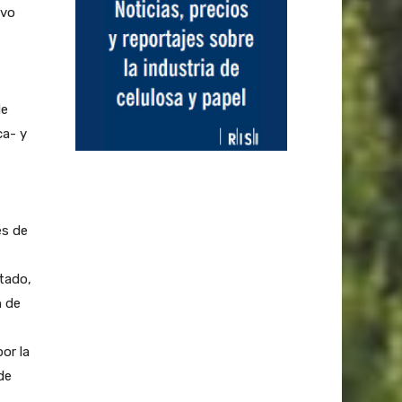
evo
de
ca- y
es de
tado,
n de
or la
de