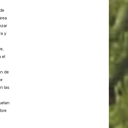
 de
área
nzar
ra y
e,
 el
an de
be
n las
uelan
obre