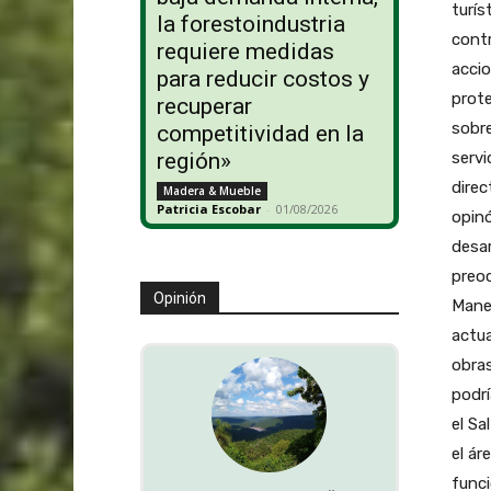
turís
la forestoindustria
contr
requiere medidas
accio
para reducir costos y
prote
recuperar
sobre
competitividad en la
servi
región»
direc
Madera & Mueble
Patricia Escobar
-
01/08/2026
opinó
desar
preoc
Opinión
Manej
actua
obras
podrí
el Sa
el ár
funci