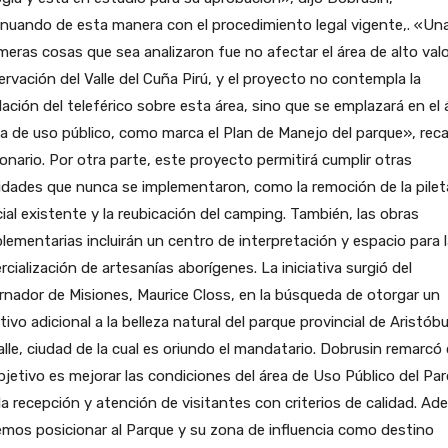
nuando de esta manera con el procedimiento legal vigente,. «Un
imeras cosas que sea analizaron fue no afectar el área de alto val
rvación del Valle del Cuña Pirú, y el proyecto no contempla la
lación del teleférico sobre esta área, sino que se emplazará en el 
ea de uso público, como marca el Plan de Manejo del parque», reca
onario. Por otra parte, este proyecto permitirá cumplir otras
idades que nunca se implementaron, como la remoción de la pilet
icial existente y la reubicación del camping. También, las obras
ementarias incluirán un centro de interpretación y espacio para l
cialización de artesanías aborígenes. La iniciativa surgió del
nador de Misiones, Maurice Closs, en la búsqueda de otorgar un
tivo adicional a la belleza natural del parque provincial de Aristóbu
alle, ciudad de la cual es oriundo el mandatario. Dobrusin remarcó
bjetivo es mejorar las condiciones del área de Uso Público del Pa
la recepción y atención de visitantes con criterios de calidad. Ad
mos posicionar al Parque y su zona de influencia como destino