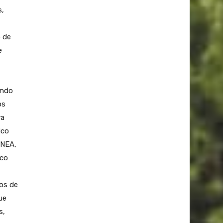
s,
o de
e
endo
os
ya
ico
 NEA,
ico
nos de
ue
s,