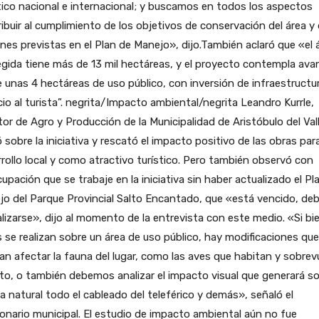
tico nacional e internacional; y buscamos en todos los aspectos
ibuir al cumplimiento de los objetivos de conservación del área y
nes previstas en el Plan de Manejo», dijo.También aclaró que «el 
gida tiene más de 13 mil hectáreas, y el proyecto contempla ava
 unas 4 hectáreas de uso público, con inversión de infraestructu
cio al turista”. negrita/Impacto ambiental/negrita Leandro Kurrle,
tor de Agro y Producción de la Municipalidad de Aristóbulo del Vall
 sobre la iniciativa y rescató el impacto positivo de las obras para
rollo local y como atractivo turístico. Pero también observó con
upación que se trabaje en la iniciativa sin haber actualizado el Pl
o del Parque Provincial Salto Encantado, que «está vencido, de
lizarse», dijo al momento de la entrevista con este medio. «Si bie
 se realizan sobre un área de uso público, hay modificaciones que
an afectar la fauna del lugar, como las aves que habitan y sobrev
lto, o también debemos analizar el impacto visual que generará s
ea natural todo el cableado del teleférico y demás», señaló el
onario municipal. El estudio de impacto ambiental aún no fue