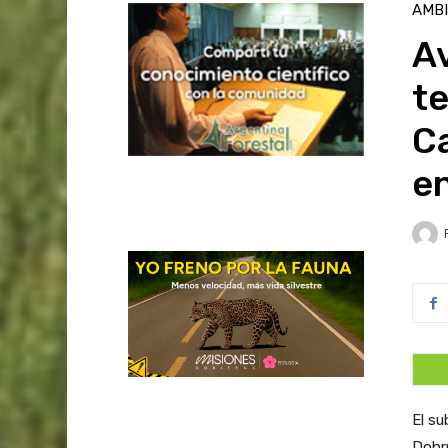
AMB
Av
te
C
en
El su
Dobru