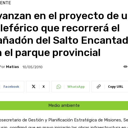
IENTE
anzan en el proyecto de 
leférico que recorrerá el
añadón del Salto Encantad
 el parque provincial
Por
Matias
10/05/2010
Facebook
X
WhatsApp
Copy URL
Medio ambiente
bsecretario de Gestión y Planificación Estratégica de Misiones, Se
sin, confirmó que en mayo iniciarán las obras infraestructura en 