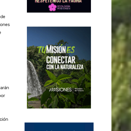
 de
lones
e
iarán
por
ación