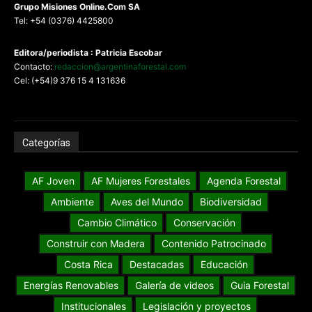
G
rupo Misiones
Online.Com
SA
Tel: +54 (0376) 4425800
Editora/periodista : Patricia Escobar
Contacto:
redaccion@argentinaforestal.com
Cel: (+54)9 376 15 4 131636
Categorías
AF Joven
AF Mujeres Forestales
Agenda Forestal
Ambiente
Aves del Mundo
Biodiversidad
Cambio Climático
Conservación
Construir con Madera
Contenido Patrocinado
Costa Rica
Destacadas
Educación
Energías Renovables
Galería de videos
Guia Forestal
Institucionales
Legislación y proyectos