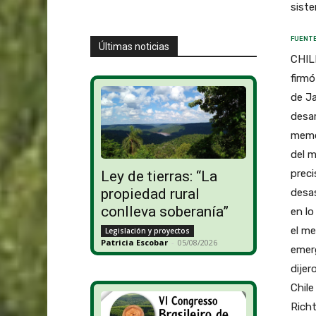
sist
FUENTE
Últimas noticias
CHILE
firmó
de Ja
desar
memor
del m
preci
Ley de tierras: “La
propiedad rural
desas
conlleva soberanía”
en lo
el me
Legislación y proyectos
Patricia Escobar
-
05/08/2026
emerg
dijer
Chile
Richt