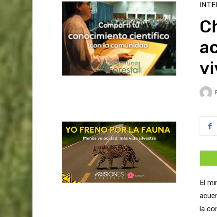
INTE
Ch
a
vi
El mi
acuer
la co