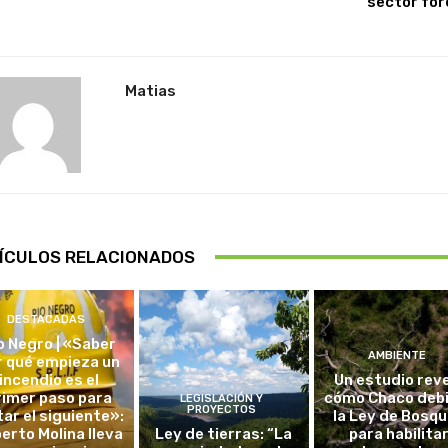
sector for
Matias
ÍCULOS RELACIONADOS
DESTACADAS
o Negro | «Saber
AMBIENTE
r qué empieza un
incendio es el
Un estudio rev
rimer paso para
cómo Chaco debi
LEGISLACIÓN Y
PROYECTOS
tar el siguiente»:
la Ley de Bosq
erto Molina lleva
Ley de tierras: “La
para habilita