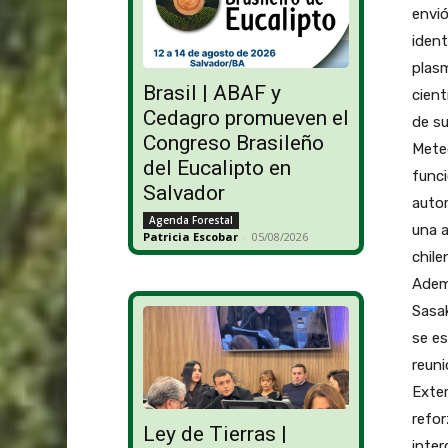
envió
ident
plas
Brasil | ABAF y
cient
Cedagro promueven el
de su
Congreso Brasileño
Meteo
del Eucalipto en
funci
Salvador
auto
Agenda Forestal
una a
Patricia Escobar
-
05/08/2026
chile
Ademá
Sasak
se es
reuni
Exter
refor
Ley de Tierras |
inter