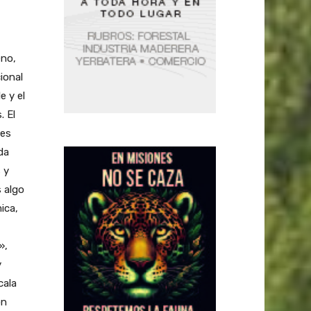
eno,
ional
e y el
. El
les
da
 y
 algo
ica,
»,
y
cala
ón