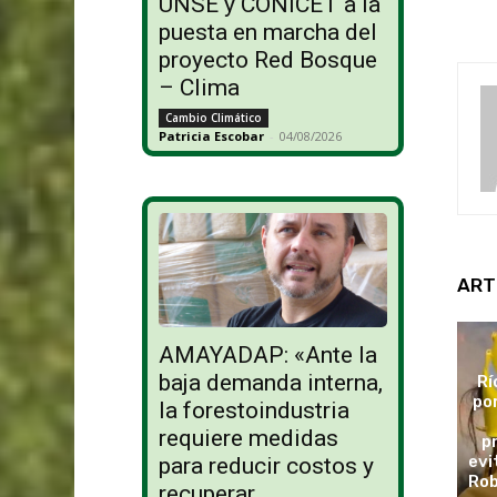
UNSE y CONICET a la
puesta en marcha del
proyecto Red Bosque
– Clima
Cambio Climático
Patricia Escobar
-
04/08/2026
ART
AMAYADAP: «Ante la
baja demanda interna,
Rí
po
la forestoindustria
requiere medidas
p
evi
para reducir costos y
Rob
recuperar