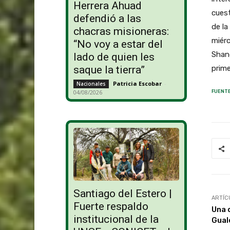
Herrera Ahuad
cuest
defendió a las
de la
chacras misioneras:
miérc
“No voy a estar del
Shang
lado de quien les
prime
saque la tierra”
Patricia Escobar
-
Nacionales
04/08/2026
FUENTE
Santiago del Estero |
ARTÍC
Fuerte respaldo
Una 
institucional de la
Gual