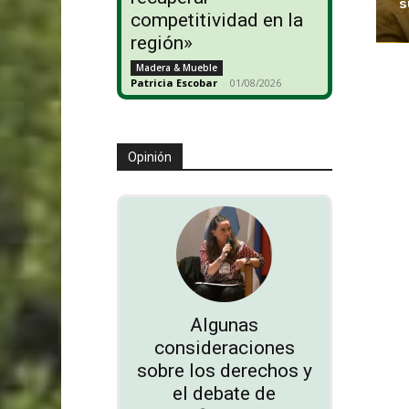
s
competitividad en la
región»
Madera & Mueble
Patricia Escobar
-
01/08/2026
Opinión
Algunas
consideraciones
sobre los derechos y
el debate de