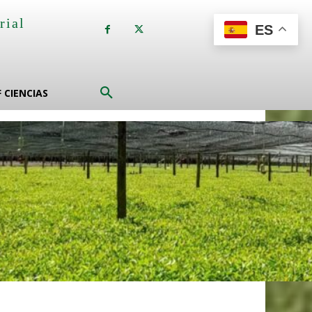
rial
ES
a
F CIENCIAS