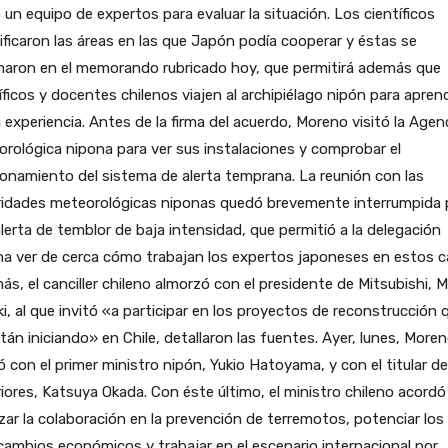
 un equipo de expertos para evaluar la situación. Los científicos
ificaron las áreas en las que Japón podía cooperar y éstas se
maron en el memorando rubricado hoy, que permitirá además que
íficos y docentes chilenos viajen al archipiélago nipón para apren
 experiencia. Antes de la firma del acuerdo, Moreno visitó la Agen
rológica nipona para ver sus instalaciones y comprobar el
onamiento del sistema de alerta temprana. La reunión con las
ridades meteorológicas niponas quedó brevemente interrumpida 
lerta de temblor de baja intensidad, que permitió a la delegación
na ver de cerca cómo trabajan los expertos japoneses en estos c
s, el canciller chileno almorzó con el presidente de Mitsubishi, M
i, al que invitó «a participar en los proyectos de reconstrucción 
tán iniciando» en Chile, detallaron las fuentes. Ayer, lunes, More
ó con el primer ministro nipón, Yukio Hatoyama, y con el titular de
iores, Katsuya Okada. Con éste último, el ministro chileno acordó
zar la colaboración en la prevención de terremotos, potenciar los
cambios económicos y trabajar en el escenario internacional por