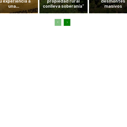
u experiencia a
propiedad rural
desmontes
una...
conlleva soberanía”
masivos