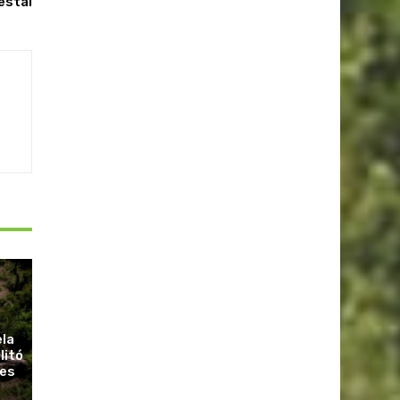
estal
ela
litó
ues
r