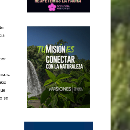
der
cia
por
asos.
ikio
que
no se