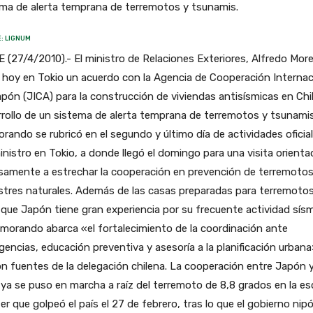
ema de alerta temprana de terremotos y tsunamis.
: LIGNUM
 (27/4/2010).- El ministro de Relaciones Exteriores, Alfredo Mor
 hoy en Tokio un acuerdo con la Agencia de Cooperación Internac
pón (JICA) para la construcción de viviendas antisísmicas en Chil
rollo de un sistema de alerta temprana de terremotos y tsunamis
ando se rubricó en el segundo y último día de actividades oficia
inistro en Tokio, a donde llegó el domingo para una visita orienta
samente a estrechar la cooperación en prevención de terremotos
tres naturales. Además de las casas preparadas para terremotos
 que Japón tiene gran experiencia por su frecuente actividad sísm
morando abarca «el fortalecimiento de la coordinación ante
encias, educación preventiva y asesoría a la planificación urbana
on fuentes de la delegación chilena. La cooperación entre Japón 
 ya se puso en marcha a raíz del terremoto de 8,8 grados en la es
er que golpeó el país el 27 de febrero, tras lo que el gobierno nip