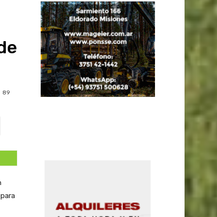
de
89
n
 para