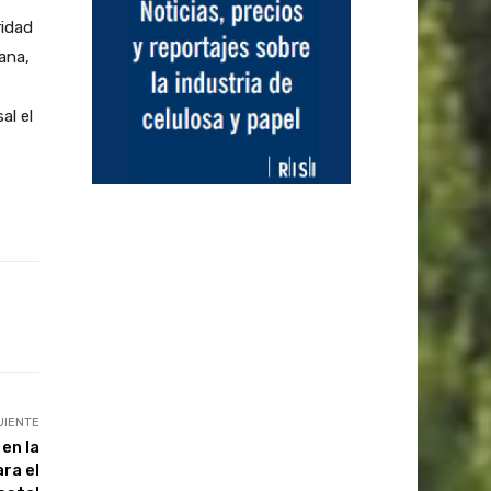
ridad
ana,
al el
UIENTE
en la
ra el