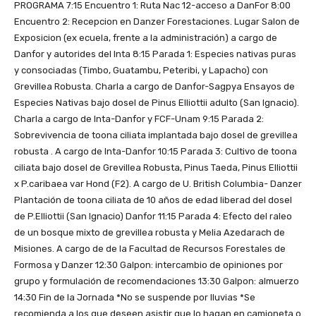
PROGRAMA 7:15 Encuentro 1: Ruta Nac 12-acceso a DanFor 8:00
Encuentro 2: Recepcion en Danzer Forestaciones. Lugar Salon de
Exposicion (ex ecuela, frente a la administración) a cargo de
Danfor y autorides del Inta 8:15 Parada 1: Especies nativas puras
y consociadas (Timbo, Guatambu, Peteribi, y Lapacho) con
Grevillea Robusta. Charla a cargo de Danfor-Sagpya Ensayos de
Especies Nativas bajo dosel de Pinus Elliottii adulto (San Ignacio).
Charla a cargo de Inta-Danfor y FCF-Unam 9:15 Parada 2:
Sobrevivencia de toona ciliata implantada bajo dosel de grevillea
robusta . A cargo de Inta-Danfor 10:15 Parada 3: Cultivo de toona
ciliata bajo dosel de Grevillea Robusta, Pinus Taeda, Pinus Elliottii
x P.caribaea var Hond (F2). A cargo de U. British Columbia- Danzer
Plantación de toona ciliata de 10 años de edad liberad del dosel
de P.Elliottii (San Ignacio) Danfor 11:15 Parada 4: Efecto del raleo
de un bosque mixto de grevillea robusta y Melia Azedarach de
Misiones. A cargo de de la Facultad de Recursos Forestales de
Formosa y Danzer 12:30 Galpon: intercambio de opiniones por
grupo y formulación de recomendaciones 13:30 Galpon: almuerzo
14:30 Fin de la Jornada *No se suspende por lluvias *Se
recomienda a los que deseen asistir que lo hagan en camioneta o