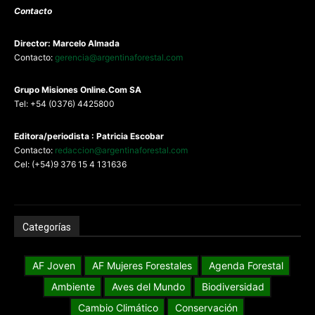
Contacto
Director: Marcelo Almada
Contacto:
gerencia@argentinaforestal.com
G
rupo Misiones
Online.Com
SA
Tel: +54 (0376) 4425800
Editora/periodista : Patricia Escobar
Contacto:
redaccion@argentinaforestal.com
Cel: (+54)9 376 15 4 131636
Categorías
AF Joven
AF Mujeres Forestales
Agenda Forestal
Ambiente
Aves del Mundo
Biodiversidad
Cambio Climático
Conservación