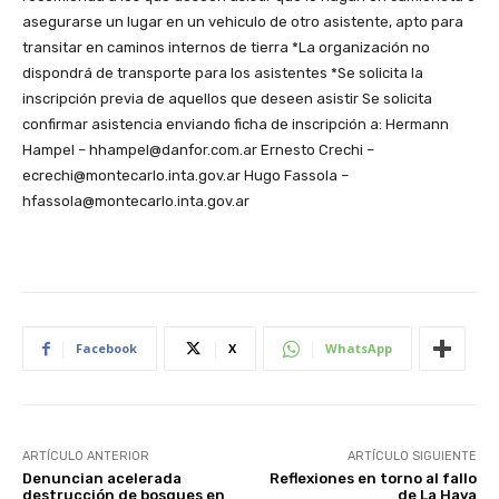
asegurarse un lugar en un vehiculo de otro asistente, apto para
transitar en caminos internos de tierra *La organización no
dispondrá de transporte para los asistentes *Se solicita la
inscripción previa de aquellos que deseen asistir Se solicita
confirmar asistencia enviando ficha de inscripción a: Hermann
Hampel – hhampel@danfor.com.ar Ernesto Crechi –
ecrechi@montecarlo.inta.gov.ar Hugo Fassola –
hfassola@montecarlo.inta.gov.ar
Facebook
X
WhatsApp
ARTÍCULO ANTERIOR
ARTÍCULO SIGUIENTE
Denuncian acelerada
Reflexiones en torno al fallo
destrucción de bosques en
de La Haya