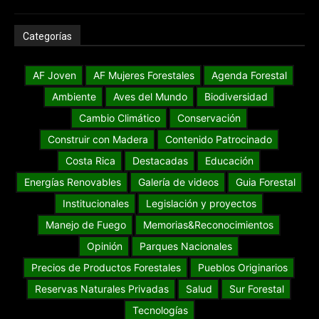
Categorías
AF Joven
AF Mujeres Forestales
Agenda Forestal
Ambiente
Aves del Mundo
Biodiversidad
Cambio Climático
Conservación
Construir con Madera
Contenido Patrocinado
Costa Rica
Destacadas
Educación
Energías Renovables
Galería de videos
Guia Forestal
Institucionales
Legislación y proyectos
Manejo de Fuego
Memorias&Reconocimientos
Opinión
Parques Nacionales
Precios de Productos Forestales
Pueblos Originarios
Reservas Naturales Privadas
Salud
Sur Forestal
Tecnologías