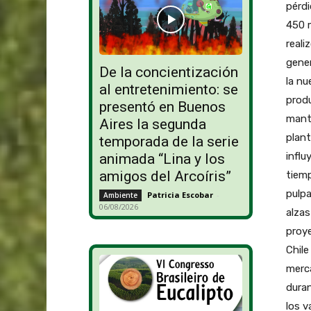
pérdi
450 m
reali
gener
De la concientización
la nu
al entretenimiento: se
produ
presentó en Buenos
mante
Aires la segunda
plant
temporada de la serie
influ
animada “Lina y los
amigos del Arcoíris”
tiemp
pulpa
Patricia Escobar
-
Ambiente
06/08/2026
alzas
proye
Chile
merca
duran
los v