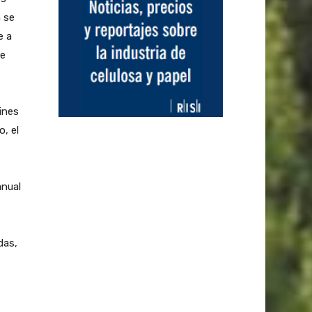
 se
e a
ue
ines
o, el
anual
das,