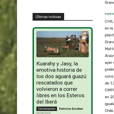
Grand
FUENTE
Últimas noticias
CHILE
en la
plant
Grand
Matt
Aracr
ayer 
Kuarahy y Jasy, la
emotiva historia de
preli
los dos aguará guazú
const
rescatados que
de 1,
volvieron a correr
CMPC 
libres en los Esteros
en 20
del Iberá
igual
Patricia Escobar
-
Conservación
Chile
08/08/2026