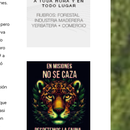
nes.
 pero
eva
ío
oro
9 a
ró
ción
 que
asi
en
5