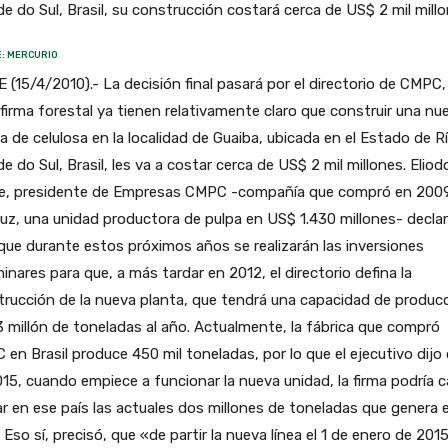
e do Sul, Brasil, su construcción costará cerca de US$ 2 mil millo
: MERCURIO
 (15/4/2010).- La decisión final pasará por el directorio de CMPC,
 firma forestal ya tienen relativamente claro que construir una nu
a de celulosa en la localidad de Guaiba, ubicada en el Estado de R
e do Sul, Brasil, les va a costar cerca de US$ 2 mil millones. Eliod
e, presidente de Empresas CMPC -compañía que compró en 200
uz, una unidad productora de pulpa en US$ 1.430 millones- decla
que durante estos próximos años se realizarán las inversiones
minares para que, a más tardar en 2012, el directorio defina la
rucción de la nueva planta, que tendrá una capacidad de produc
3 millón de toneladas al año. Actualmente, la fábrica que compró
en Brasil produce 450 mil toneladas, por lo que el ejecutivo dijo
15, cuando empiece a funcionar la nueva unidad, la firma podría c
ar en ese país las actuales dos millones de toneladas que genera 
. Eso sí, precisó, que «de partir la nueva línea el 1 de enero de 201