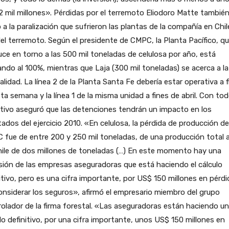
 mil millones». Pérdidas por el terremoto Eliodoro Matte también
ió a la paralización que sufrieron las plantas de la compañía en Chil
del terremoto. Según el presidente de CMPC, la Planta Pacífico, q
ce en torno a las 500 mil toneladas de celulosa por año, está
ndo al 100%, mientras que Laja (300 mil toneladas) se acerca a la
lidad. La línea 2 de la Planta Santa Fe debería estar operativa a f
ta semana y la línea 1 de la misma unidad a fines de abril. Con tod
tivo aseguró que las detenciones tendrán un impacto en los
tados del ejercicio 2010. «En celulosa, la pérdida de producción de
fue de entre 200 y 250 mil toneladas, de una producción total 
ile de dos millones de toneladas (…) En este momento hay una
ión de las empresas aseguradoras que está haciendo el cálculo
itivo, pero es una cifra importante, por US$ 150 millones en pérdi
onsiderar los seguros», afirmó el empresario miembro del grupo
olador de la firma forestal. «Las aseguradoras están haciendo un
lo definitivo, por una cifra importante, unos US$ 150 millones en