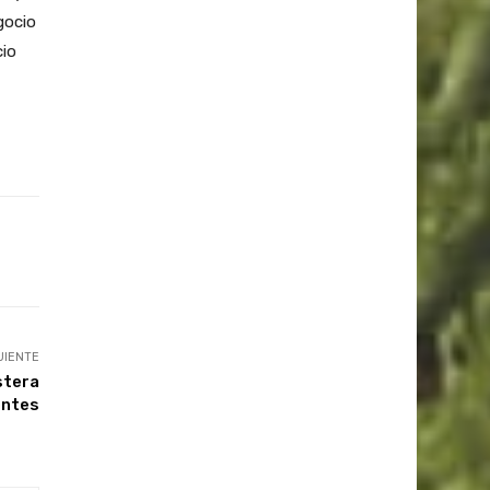
gocio
cio
UIENTE
stera
entes