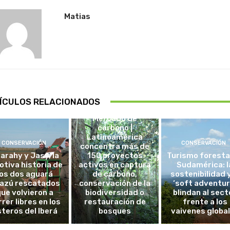
Matias
ÍCULOS RELACIONADOS
CHILE
Mercado de
carbono |
Latinoamérica
CONSERVACIÓN
CONSERVACIÓN
concentra más de
arahy y Jasy, la
150 proyectos
Turismo foresta
tiva historia de
activos en captura
Sudamérica: l
los dos aguará
de carbono,
sostenibilidad y
azú rescatados
conservación de la
‘soft adventur
que volvieron a
biodiversidad o
blindan al sect
rrer libres en los
restauración de
frente a los
steros del Iberá
bosques
vaivenes globa