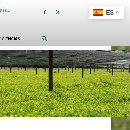
rial
ES
a
F CIENCIAS