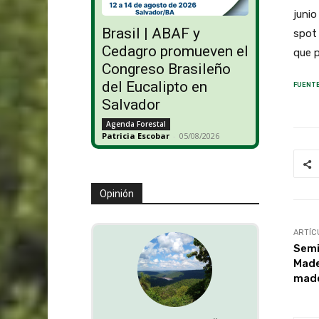
juni
Brasil | ABAF y
spot 
Cedagro promueven el
que p
Congreso Brasileño
del Eucalipto en
FUENTE
Salvador
Agenda Forestal
Patricia Escobar
-
05/08/2026
Opinión
ARTÍC
Semi
Made
made