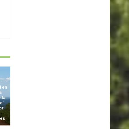
l en
a
 la
e’
or
les