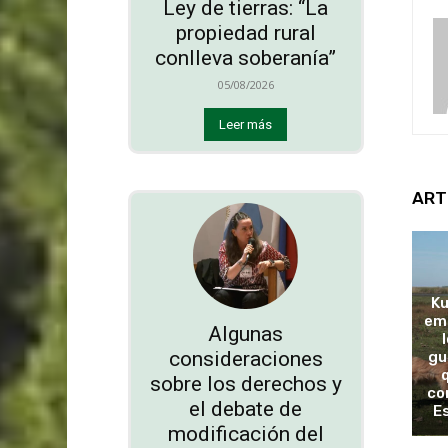
Ley de tierras: “La
propiedad rural
conlleva soberanía”
05/08/2026
Leer más
ART
Ku
emo
Algunas
consideraciones
gu
sobre los derechos y
co
el debate de
E
modificación del