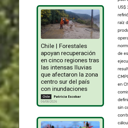
US$ 2
refir
raíz 
produ
opera
Chile | Forestales
norma
apoyan recuperación
de es
en cinco regiones tras
ejecu
las intensas lluvias
resul
que afectaron la zona
CMPC 
centro sur del país
en Ch
con inundaciones
comis
Patricia Escobar
-
Chile
defin
06/08/2026
sin c
contr
cálcu