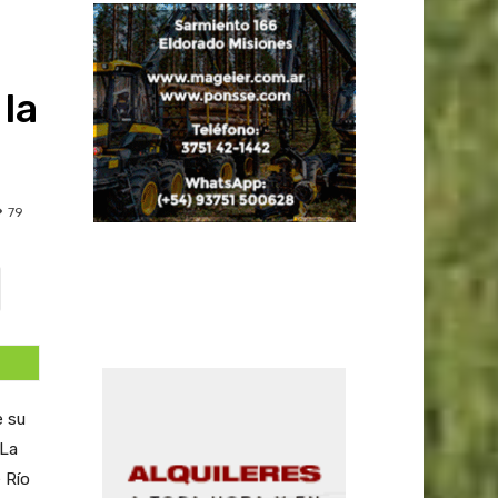
 la
79
e su
 La
e Río