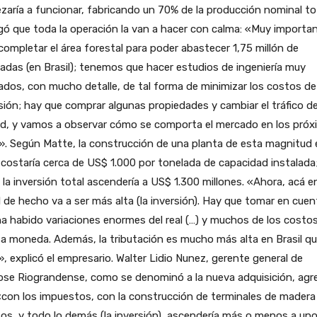
aría a funcionar, fabricando un 70% de la producción nominal to
ó que toda la operación la van a hacer con calma: «Muy importa
completar el área forestal para poder abastecer 1,75 millón de
adas (en Brasil); tenemos que hacer estudios de ingeniería muy
dos, con mucho detalle, de tal forma de minimizar los costos de
sión; hay que comprar algunas propiedades y cambiar el tráfico de
ad, y vamos a observar cómo se comporta el mercado en los pró
. Según Matte, la construcción de una planta de esta magnitud 
 costaría cerca de US$ 1.000 por tonelada de capacidad instalada
, la inversión total ascendería a US$ 1.300 millones. «Ahora, acá e
l de hecho va a ser más alta (la inversión). Hay que tomar en cuen
a habido variaciones enormes del real (…) y muchos de los costo
a moneda. Además, la tributación es mucho más alta en Brasil q
», explicó el empresario. Walter Lidio Nunez, gerente general de
ose Riograndense, como se denominó a la nueva adquisición, agr
con los impuestos, con la construcción de terminales de madera
os, y todo lo demás (la inversión), ascendería más o menos a un