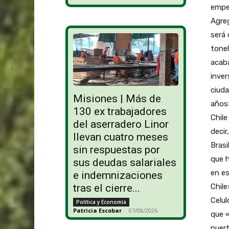
empez
Agreg
será 
tonel
acaba
inver
ciud
Misiones | Más de
años»
130 ex trabajadores
Chile
del aserradero Linor
decir
llevan cuatro meses
Brasi
sin respuestas por
que h
sus deudas salariales
en es
e indemnizaciones
Chile
tras el cierre...
Celul
Política y Economía
Patricia Escobar
-
07/08/2026
que «
puert