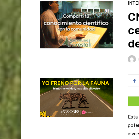
INTE
C
ce
de
Esta 
poten
inver