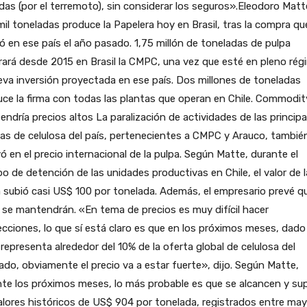
das (por el terremoto), sin considerar los seguros».Eleodoro Matt
il toneladas produce la Papelera hoy en Brasil, tras la compra qu
zó en ese país el año pasado. 1,75 millón de toneladas de pulpa
ará desde 2015 en Brasil la CMPC, una vez que esté en pleno ré
eva inversión proyectada en ese país. Dos millones de toneladas
ce la firma con todas las plantas que operan en Chile. Commodit
ndría precios altos La paralización de actividades de las principa
as de celulosa del país, pertenecientes a CMPC y Arauco, tambié
yó en el precio internacional de la pulpa. Según Matte, durante el
o de detención de las unidades productivas en Chile, el valor de l
 subió casi US$ 100 por tonelada. Además, el empresario prevé qu
 se mantendrán. «En tema de precios es muy difícil hacer
cciones, lo que sí está claro es que en los próximos meses, dado
 representa alrededor del 10% de la oferta global de celulosa del
do, obviamente el precio va a estar fuerte», dijo. Según Matte,
te los próximos meses, lo más probable es que se alcancen y su
alores históricos de US$ 904 por tonelada, registrados entre may