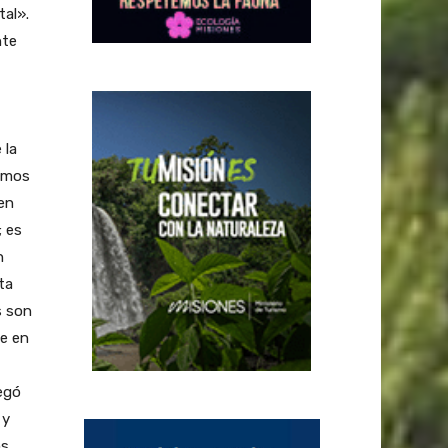
tal».
nte
 la
ximos
en
; es
n
ta
s son
ue en
egó
 y
os