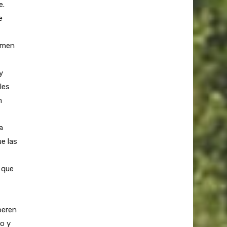
e.
e
gimen
y
les
n
a
e las
 que
peren
o y