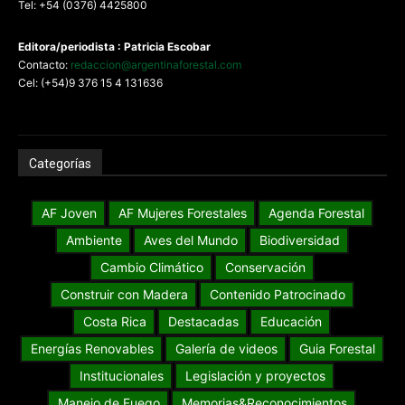
Tel: +54 (0376) 4425800
Editora/periodista : Patricia Escobar
Contacto:
redaccion@argentinaforestal.com
Cel: (+54)9 376 15 4 131636
Categorías
AF Joven
AF Mujeres Forestales
Agenda Forestal
Ambiente
Aves del Mundo
Biodiversidad
Cambio Climático
Conservación
Construir con Madera
Contenido Patrocinado
Costa Rica
Destacadas
Educación
Energías Renovables
Galería de videos
Guia Forestal
Institucionales
Legislación y proyectos
Manejo de Fuego
Memorias&Reconocimientos