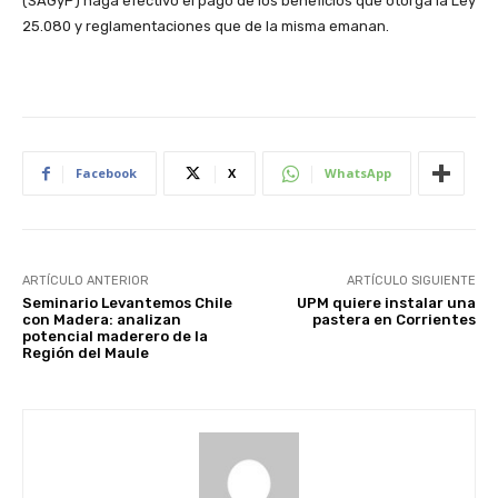
(SAGyP) haga efectivo el pago de los beneficios que otorga la Ley
25.080 y reglamentaciones que de la misma emanan.
Facebook
X
WhatsApp
ARTÍCULO ANTERIOR
ARTÍCULO SIGUIENTE
Seminario Levantemos Chile
UPM quiere instalar una
con Madera: analizan
pastera en Corrientes
potencial maderero de la
Región del Maule