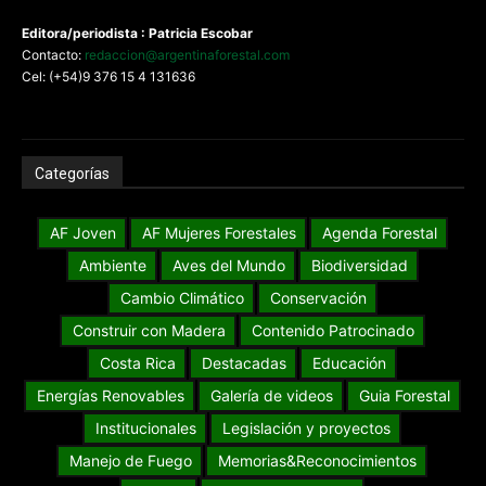
Editora/periodista : Patricia Escobar
Contacto:
redaccion@argentinaforestal.com
Cel: (+54)9 376 15 4 131636
Categorías
AF Joven
AF Mujeres Forestales
Agenda Forestal
Ambiente
Aves del Mundo
Biodiversidad
Cambio Climático
Conservación
Construir con Madera
Contenido Patrocinado
Costa Rica
Destacadas
Educación
Energías Renovables
Galería de videos
Guia Forestal
Institucionales
Legislación y proyectos
Manejo de Fuego
Memorias&Reconocimientos