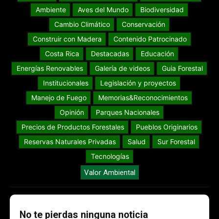
Ambiente
Aves del Mundo
Biodiversidad
Cambio Climático
Conservación
Construir con Madera
Contenido Patrocinado
Costa Rica
Destacadas
Educación
Energías Renovables
Galería de videos
Guia Forestal
Institucionales
Legislación y proyectos
Manejo de Fuego
Memorias&Reconocimientos
Opinión
Parques Nacionales
Precios de Productos Forestales
Pueblos Originarios
Reservas Naturales Privadas
Salud
Sur Forestal
Tecnologías
Valor Ambiental
No te pierdas ninguna noticia