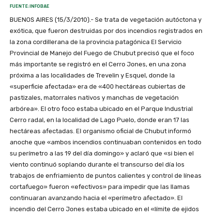
FUENTE:INFOBAE
BUENOS AIRES (15/3/2010).- Se trata de vegetación autóctona y
exótica, que fueron destruidas por dos incendios registrados en
la zona cordillerana de la provincia patagónica El Servicio
Provincial de Manejo del Fuego de Chubut precisó que el foco
más importante se registró en el Cerro Jones, en una zona
próxima a las localidades de Trevelin y Esquel, donde la
«superficie afectada» era de «400 hectáreas cubiertas de
pastizales, matorrales nativos y manchas de vegetación
arbórea». El otro foco estaba ubicado en el Parque Industrial
Cerro radal, en la localidad de Lago Puelo, donde eran 17 las
hectáreas afectadas. El organismo oficial de Chubut informó
anoche que «ambos incendios continuaban contenidos en todo
su perímetro a las 19 del día domingo» y aclaró que «si bien el
viento continuó soplando durante el transcurso del día los
trabajos de enfriamiento de puntos calientes y control de líneas
cortafuego» fueron «efectivos» para impedir que las llamas
continuaran avanzando hacia el «perímetro afectado». El
incendio del Cerro Jones estaba ubicado en el «límite de ejidos