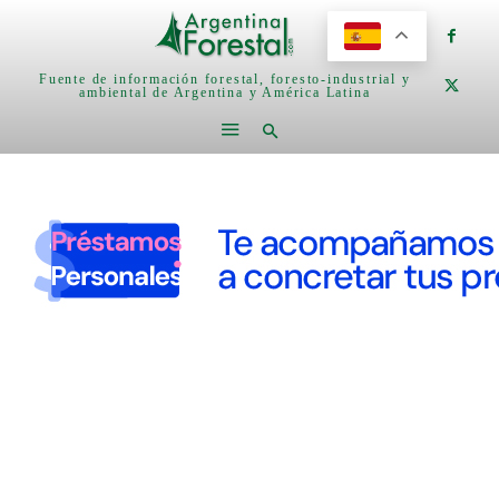
Fuente de información forestal, foresto-industrial y
ambiental de Argentina y América Latina