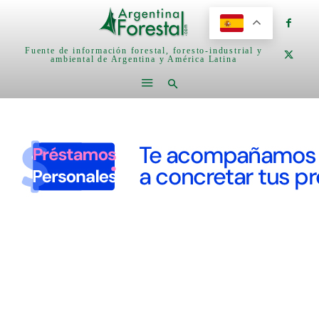
Fuente de información forestal, foresto-industrial y
ambiental de Argentina y América Latina