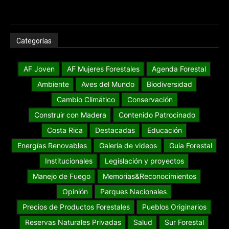
Categorías
AF Joven
AF Mujeres Forestales
Agenda Forestal
Ambiente
Aves del Mundo
Biodiversidad
Cambio Climático
Conservación
Construir con Madera
Contenido Patrocinado
Costa Rica
Destacadas
Educación
Energías Renovables
Galería de videos
Guia Forestal
Institucionales
Legislación y proyectos
Manejo de Fuego
Memorias&Reconocimientos
Opinión
Parques Nacionales
Precios de Productos Forestales
Pueblos Originarios
Reservas Naturales Privadas
Salud
Sur Forestal