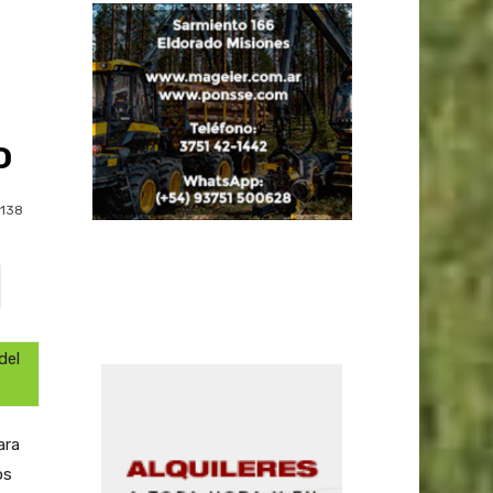
o
138
del
ara
os