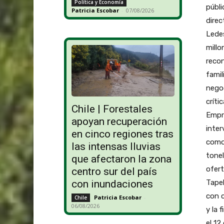
Política y Economía
públi
Patricia Escobar
-
07/08/2026
direc
Ledes
millo
recon
famil
negoc
críti
Chile | Forestales
Empre
apoyan recuperación
inter
en cinco regiones tras
como 
las intensas lluvias
tonel
que afectaron la zona
ofert
centro sur del país
Tapeb
con inundaciones
con c
Patricia Escobar
-
Chile
06/08/2026
y la 
el 12