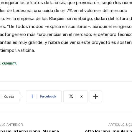
morigerar los efectos de la crisis, que provocaron, según los núm
ales de Ledesma, una caída de un 7% en el volumen del mercado
no. En la empresa de los Blaquier, sin embargo, dudan del futuro 
es. “De todos modos –explica en sus libros–, aunque el reingreso
actor generó más turbulencias en el mercado, el deterioro técnic
lantas es muy grande, y habrá que ver si este proyecto es sosten
 tiempo”, vaticina.
: CRONISTA
Facebook
X
Cuota
ULO ANTERIOR
ARTÍCULO SIG
nario internacional Madera
Alto Paraná impulsa 