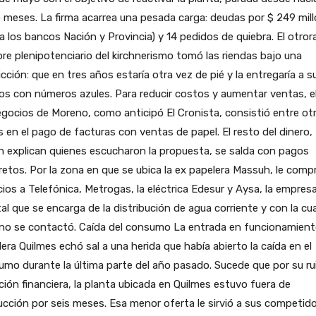
 meses. La firma acarrea una pesada carga: deudas por $ 249 mil
a los bancos Nación y Provincia) y 14 pedidos de quiebra. El otror
e plenipotenciario del kirchnerismo tomó las riendas bajo una
cción: que en tres años estaría otra vez de pié y la entregaría a s
s con números azules. Para reducir costos y aumentar ventas, el
gocios de Moreno, como anticipó El Cronista, consistió entre ot
 en el pago de facturas con ventas de papel. El resto del dinero,
 explican quienes escucharon la propuesta, se salda con pagos
etos. Por la zona en que se ubica la ex papelera Massuh, le comp
cios a Telefónica, Metrogas, la eléctrica Edesur y Aysa, la empres
al que se encarga de la distribución de agua corriente y con la cua
no se contactó. Caída del consumo La entrada en funcionamient
era Quilmes echó sal a una herida que había abierto la caída en el
mo durante la última parte del año pasado. Sucede que por su r
ción financiera, la planta ubicada en Quilmes estuvo fuera de
cción por seis meses. Esa menor oferta le sirvió a sus competid