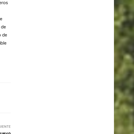
eros
de
 de
o de
ible
UIENTE
nuevo