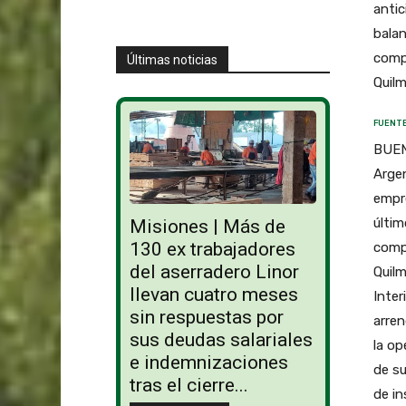
antic
balan
compe
Últimas noticias
Quilm
FUENTE
BUEN
Argen
empre
últim
Misiones | Más de
130 ex trabajadores
compe
del aserradero Linor
Quilm
llevan cuatro meses
Inter
sin respuestas por
arren
sus deudas salariales
la op
e indemnizaciones
de su
tras el cierre...
de i