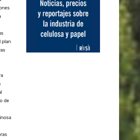
lones
a
us
 plan
ras
ra
a
l
o de
uinosa
oras