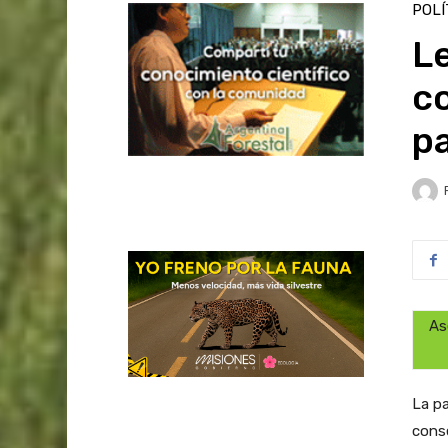
POLÍ
L
co
p
As
La pa
conse