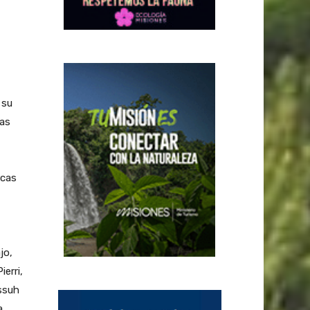
 su
Las
rcas
jo,
erri,
ssuh
a