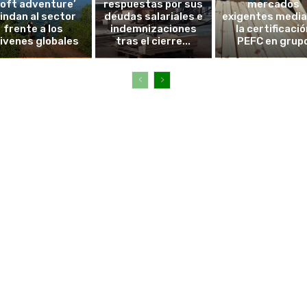
soft adventure’
respuestas por sus
mercados
lindan al sector
deudas salariales e
exigentes medi
frente a los
indemnizaciones
la certificació
ivenes globales
tras el cierre...
PEFC en grup