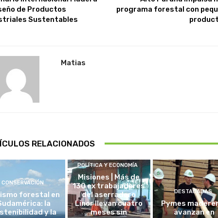
iseño de Productos
programa forestal con peq
striales Sustentables
produc
Matias
ÍCULOS RELACIONADOS
POLÍTICA Y ECONOMÍA
Misiones | Más de
CONSERVACIÓN
130 ex trabajadores
DESTACADAS
ismo forestal en
del aserradero
Sudamérica: la
Linor llevan cuatro
Pymes madere
stenibilidad y la
meses sin
avanzan en