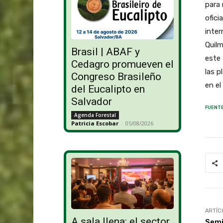
para 
ofici
inter
Quilm
Brasil | ABAF y
este 
Cedagro promueven el
las p
Congreso Brasileño
en el
del Eucalipto en
Salvador
FUENTE
Agenda Forestal
Patricia Escobar
-
05/08/2026
ARTÍC
A sala llena: el sector
Semi