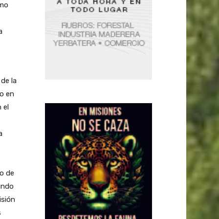
imo
a
de la
do en
 el
a
go de
ando
isión
s