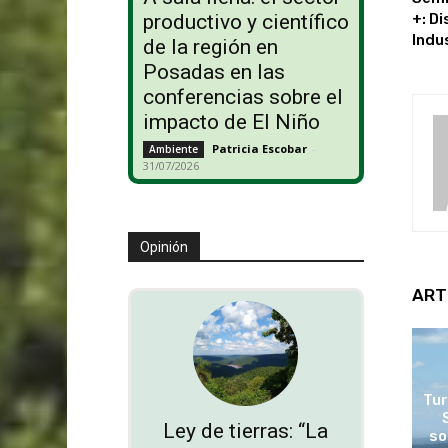
+: D
productivo y científico
Indu
de la región en
Posadas en las
conferencias sobre el
impacto de El Niño
Patricia Escobar
-
Ambiente
31/07/2026
Opinión
ART
Tur
Ley de tierras: “La
so