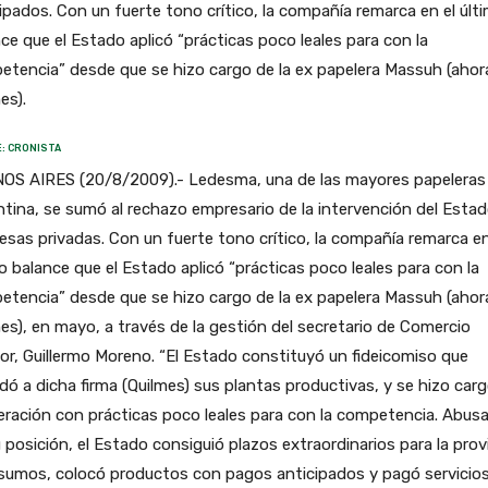
ipados. Con un fuerte tono crítico, la compañía remarca en el últ
ce que el Estado aplicó “prácticas poco leales para con la
tencia” desde que se hizo cargo de la ex papelera Massuh (ahor
es).
: CRONISTA
OS AIRES (20/8/2009).- Ledesma, una de las mayores papeleras 
tina, se sumó al rechazo empresario de la intervención del Esta
sas privadas. Con un fuerte tono crítico, la compañía remarca en
o balance que el Estado aplicó “prácticas poco leales para con la
tencia” desde que se hizo cargo de la ex papelera Massuh (ahor
es), en mayo, a través de la gestión del secretario de Comercio
ior, Guillermo Moreno. “El Estado constituyó un fideicomiso que
dó a dicha firma (Quilmes) sus plantas productivas, y se hizo car
eración con prácticas poco leales para con la competencia. Abus
 posición, el Estado consiguió plazos extraordinarios para la prov
nsumos, colocó productos con pagos anticipados y pagó servicio