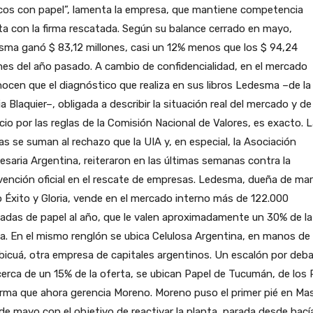
cos con papel”, lamenta la empresa, que mantiene competencia
ta con la firma rescatada. Según su balance cerrado en mayo,
ma ganó $ 83,12 millones, casi un 12% menos que los $ 94,24
nes del año pasado. A cambio de confidencialidad, en el mercado
ocen que el diagnóstico que realiza en sus libros Ledesma –de la
ia Blaquier–, obligada a describir la situación real del mercado y de
io por las reglas de la Comisión Nacional de Valores, es exacto. 
cas se suman al rechazo que la UIA y, en especial, la Asociación
saria Argentina, reiteraron en las últimas semanas contra la
vención oficial en el rescate de empresas. Ledesma, dueña de ma
Éxito y Gloria, vende en el mercado interno más de 122.000
adas de papel al año, que le valen aproximadamente un 30% de la
a. En el mismo renglón se ubica Celulosa Argentina, en manos de
icuá, otra empresa de capitales argentinos. Un escalón por deba
erca de un 15% de la oferta, se ubican Papel de Tucumán, de los Pi
firma que ahora gerencia Moreno. Moreno puso el primer pié en Ma
 de mayo con el objetivo de reactivar la planta, parada desde hací