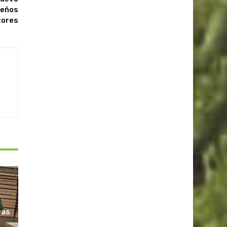
ueños
tores
ras