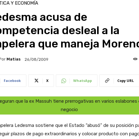
TICA Y ECONOMÍA
edesma acusa de
mpetencia desleal a la
apelera que maneja Moren
Por
Matias
26/08/2009
Facebook
X
WhatsApp
Copy URL
eguran que la ex Massuh tiene prerrogativas en varios eslabones 
negocio
pelera Ledesma sostiene que el Estado “abusó” de su posición p
guir plazos de pago extraordinarios y colocar producto con pag