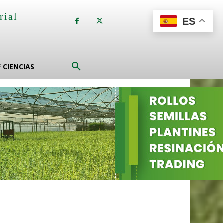
rial
ES
a
F CIENCIAS