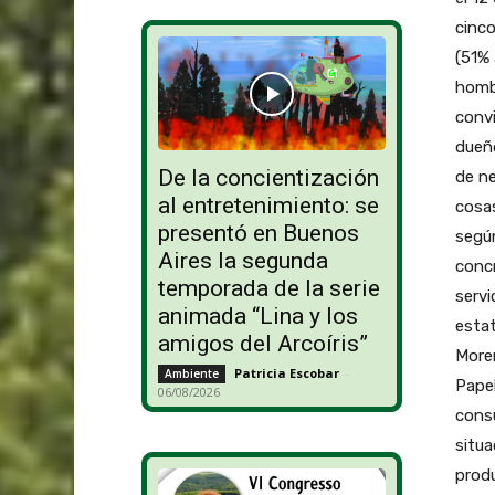
cinco
(51% 
hombr
convi
dueño
De la concientización
de ne
al entretenimiento: se
cosas
presentó en Buenos
según
Aires la segunda
concr
temporada de la serie
servi
animada “Lina y los
estat
amigos del Arcoíris”
More
Patricia Escobar
-
Ambiente
Papel
06/08/2026
consu
situa
produ