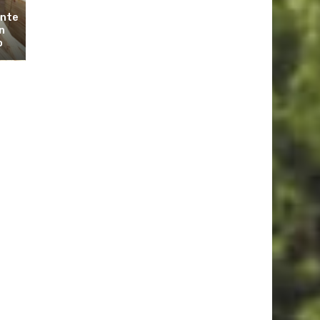
ante
n
o