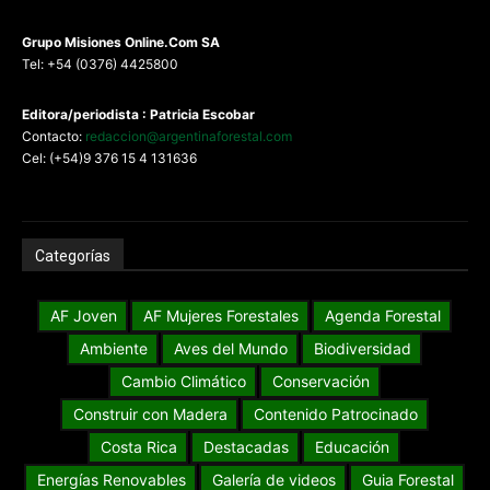
G
rupo Misiones
Online.Com
SA
Tel: +54 (0376) 4425800
Editora/periodista : Patricia Escobar
Contacto:
redaccion@argentinaforestal.com
Cel: (+54)9 376 15 4 131636
Categorías
AF Joven
AF Mujeres Forestales
Agenda Forestal
Ambiente
Aves del Mundo
Biodiversidad
Cambio Climático
Conservación
Construir con Madera
Contenido Patrocinado
Costa Rica
Destacadas
Educación
Energías Renovables
Galería de videos
Guia Forestal