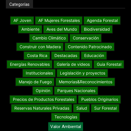
Categorías
AF Joven
AF Mujeres Forestales
Agenda Forestal
Ambiente
Aves del Mundo
Biodiversidad
Cambio Climático
Conservación
Construir con Madera
Contenido Patrocinado
Costa Rica
Destacadas
Educación
Energías Renovables
Galería de videos
Guia Forestal
Institucionales
Legislación y proyectos
Manejo de Fuego
Memorias&Reconocimientos
Opinión
Parques Nacionales
Precios de Productos Forestales
Pueblos Originarios
Reservas Naturales Privadas
Salud
Sur Forestal
Tecnologías
Valor Ambiental