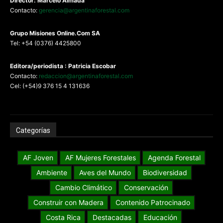
Director: Marcelo Almada
Contacto:
gerencia@argentinaforestal.com
G
rupo Misiones
Online.Com
SA
Tel: +54 (0376) 4425800
Editora/periodista : Patricia Escobar
Contacto:
redaccion@argentinaforestal.com
Cel: (+54)9 376 15 4 131636
Categorías
AF Joven
AF Mujeres Forestales
Agenda Forestal
Ambiente
Aves del Mundo
Biodiversidad
Cambio Climático
Conservación
Construir con Madera
Contenido Patrocinado
Costa Rica
Destacadas
Educación