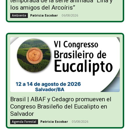
temporada de la serie animada “Lina y
los amigos del Arcoíris”
Patricia Escobar
-
06/08/2026
Ambiente
Brasil | ABAF y Cedagro promueven el
Congreso Brasileño del Eucalipto en
Salvador
Patricia Escobar
-
05/08/2026
Agenda Forestal