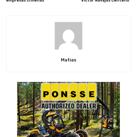
empresas chilenas
“Víctor Navajas Centeno”
Matias