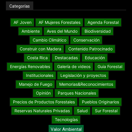
Categorías
AF Joven
AF Mujeres Forestales
Agenda Forestal
Ambiente
Aves del Mundo
Biodiversidad
Cambio Climático
Conservación
Construir con Madera
Contenido Patrocinado
Costa Rica
Destacadas
Educación
Energías Renovables
Galería de videos
Guia Forestal
Institucionales
Legislación y proyectos
Manejo de Fuego
Memorias&Reconocimientos
Opinión
Parques Nacionales
Precios de Productos Forestales
Pueblos Originarios
Reservas Naturales Privadas
Salud
Sur Forestal
Tecnologías
Valor Ambiental