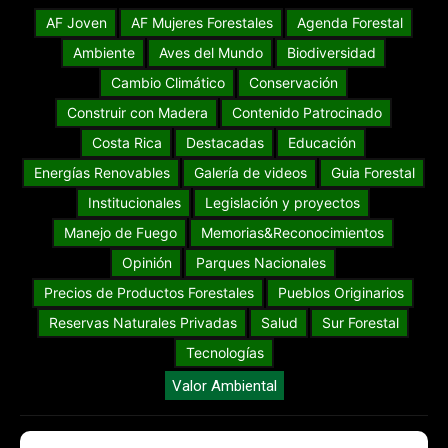
AF Joven
AF Mujeres Forestales
Agenda Forestal
Ambiente
Aves del Mundo
Biodiversidad
Cambio Climático
Conservación
Construir con Madera
Contenido Patrocinado
Costa Rica
Destacadas
Educación
Energías Renovables
Galería de videos
Guia Forestal
Institucionales
Legislación y proyectos
Manejo de Fuego
Memorias&Reconocimientos
Opinión
Parques Nacionales
Precios de Productos Forestales
Pueblos Originarios
Reservas Naturales Privadas
Salud
Sur Forestal
Tecnologías
Valor Ambiental