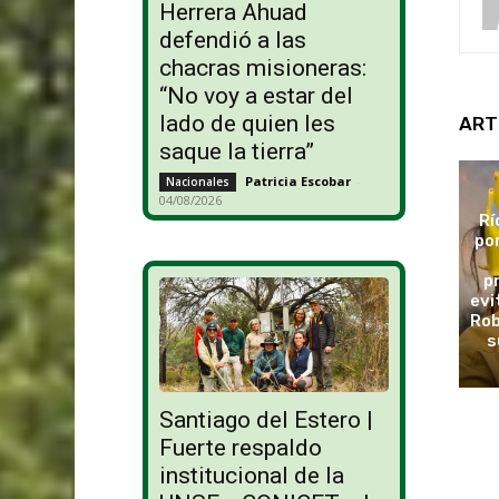
Herrera Ahuad
defendió a las
chacras misioneras:
“No voy a estar del
lado de quien les
ART
saque la tierra”
Patricia Escobar
-
Nacionales
04/08/2026
Rí
po
p
evi
Rob
s
Santiago del Estero |
Fuerte respaldo
institucional de la