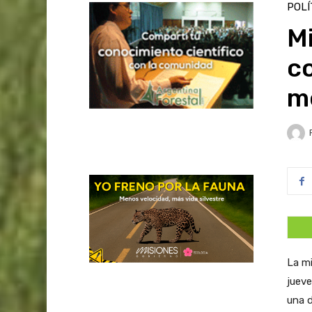
POLÍ
Mi
c
m
La mi
jueve
una d