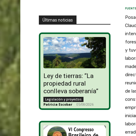
FUENTE
Posad
Últimas noticias
Claud
inten
fores
y tuv
labor
mader
direc
Ley de tierras: “La
propiedad rural
reuni
conlleva soberanía”
de la
const
Legislación y proyectos
Patricia Escobar
-
05/08/2026
empre
inici
labor
errad