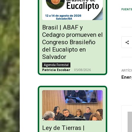
FUENTE
Brasil | ABAF y
Cedagro promueven el
Congreso Brasileño
del Eucalipto en
Salvador
Agenda Forestal
Patricia Escobar
-
05/08/2026
ARTÍC
Ener
Ley de Tierras |