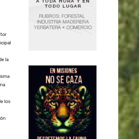
tor
icipal
de la
misma
ona
e los
ión