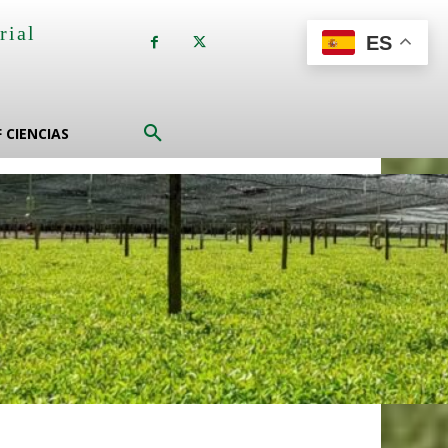
rial
ES
a
F CIENCIAS