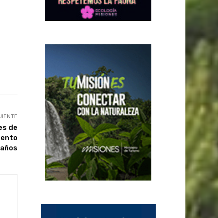
UIENTE
es de
iento
 años