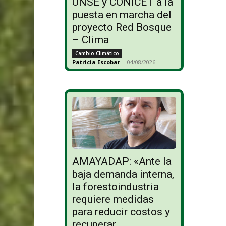
UNSE y CONICET a la
puesta en marcha del
proyecto Red Bosque
– Clima
Cambio Climático
Patricia Escobar
-
04/08/2026
AMAYADAP: «Ante la
baja demanda interna,
la forestoindustria
requiere medidas
para reducir costos y
recuperar