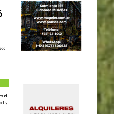
ó
200
o el
art y