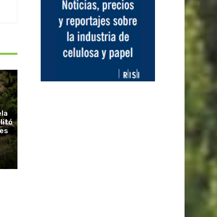
ela
litó
ues
r