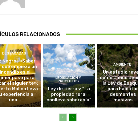
ÍCULOS RELACIONADOS
DESTACADAS
o Negro | «Saber
AMBIENTE
r qué empieza un
incendio es el
Un estudio rev
rimer paso para
cómo Chaco debi
LEGISLACIÓN Y
PROYECTOS
tar el siguiente»:
la Ley de Bosq
erto Molina lleva
Ley de tierras: “La
para habilita
u experiencia a
propiedad rural
desmontes
una...
conlleva soberanía”
masivos