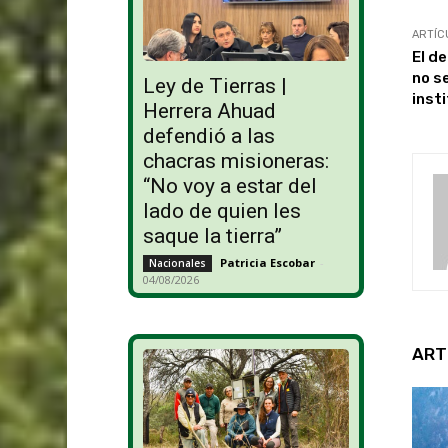
ARTÍC
El d
no s
Ley de Tierras |
inst
Herrera Ahuad
defendió a las
chacras misioneras:
“No voy a estar del
lado de quien les
saque la tierra”
Patricia Escobar
-
Nacionales
04/08/2026
ART