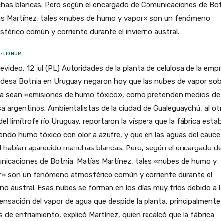
has blancas. Pero según el encargado de Comunicaciones de Bot
as Martínez, tales «nubes de humo y vapor» son un fenómeno
férico común y corriente durante el invierno austral.
: LIGNUM
video, 12 jul (PL) Autoridades de la planta de celulosa de la emp
ndesa Botnia en Uruguay negaron hoy que las nubes de vapor sob
ta sean «emisiones de humo tóxico», como pretenden medios de
a argentinos. Ambientalistas de la ciudad de Gualeguaychú, al ot
del limítrofe río Uruguay, reportaron la víspera que la fábrica esta
endo humo tóxico con olor a azufre, y que en las aguas del cauce
al habían aparecido manchas blancas. Pero, según el encargado d
nicaciones de Botnia, Matías Martínez, tales «nubes de humo y
r» son un fenómeno atmosférico común y corriente durante el
rno austral. Esas nubes se forman en los días muy fríos debido a l
nsación del vapor de agua que despide la planta, principalmente
s de enfriamiento, explicó Martínez, quien recalcó que la fábrica