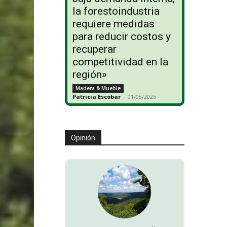
la forestoindustria
requiere medidas
para reducir costos y
recuperar
competitividad en la
región»
Madera & Mueble
Patricia Escobar
-
01/08/2026
Opinión