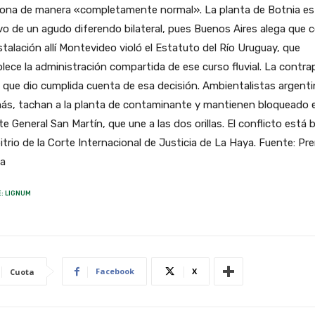
iona de manera «completamente normal». La planta de Botnia es
o de un agudo diferendo bilateral, pues Buenos Aires alega que 
stalación allí Montevideo violó el Estatuto del Río Uruguay, que
lece la administración compartida de ese curso fluvial. La contra
 que dio cumplida cuenta de esa decisión. Ambientalistas argenti
ás, tachan a la planta de contaminante y mantienen bloqueado e
e General San Martín, que une a las dos orillas. El conflicto está 
bitrio de la Corte Internacional de Justicia de La Haya. Fuente: Pr
na
: LIGNUM
Facebook
X
Cuota