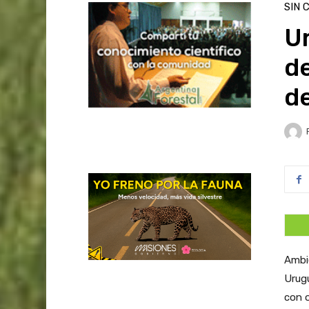
SIN 
U
d
d
Ambie
Urugu
con o