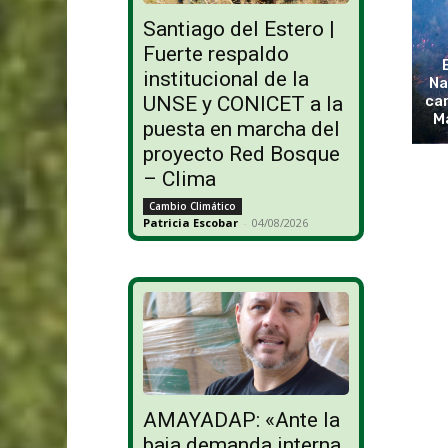
Santiago del Estero |
Fuerte respaldo
institucional de la
Na
cam
UNSE y CONICET a la
M
puesta en marcha del
proyecto Red Bosque
– Clima
Cambio Climático
Patricia Escobar
-
04/08/2026
AMAYADAP: «Ante la
baja demanda interna,