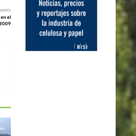
UIENTE
en el
 2009
les