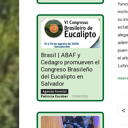
func
motiv
su in
estab
alega
adem
puent
Brasil | ABAF y
el ar
Cedagro promueven el
Lati
Congreso Brasileño
del Eucalipto en
FUENTE
Salvador
Agenda Forestal
Patricia Escobar
-
05/08/2026