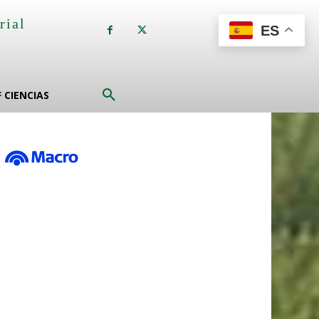
rial
ES
a
F CIENCIAS