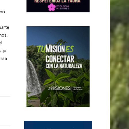
con
parte
nos,
l
bajo
ensa