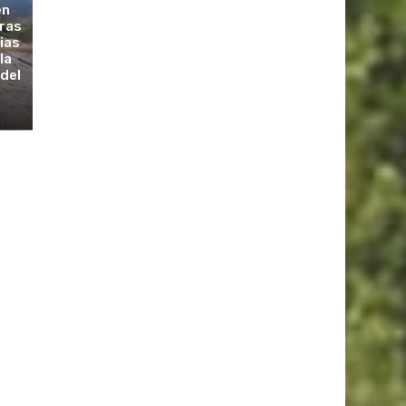
en
tras
vias
la
 del
s