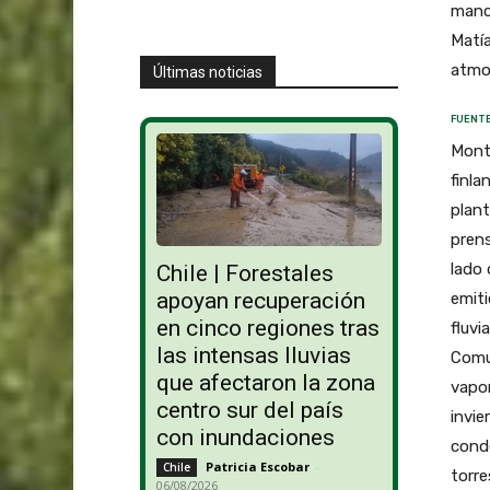
manc
Matí
atmos
Últimas noticias
FUENTE
Monte
finla
plan
prens
lado 
Chile | Forestales
apoyan recuperación
emiti
en cinco regiones tras
fluvi
las intensas lluvias
Comu
que afectaron la zona
vapo
centro sur del país
invie
con inundaciones
conde
Patricia Escobar
-
Chile
torre
06/08/2026