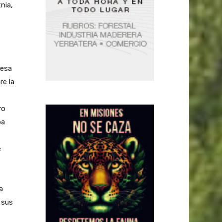
nia,
resa
re la
ro
ba
e
a
 sus