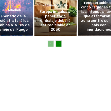
recuperación 
INTERNACIONALES
cinco regiones 
DESTACADAS
Europa impulsa al
las intensas llu
El Senado de la
papel: todo
que afectaron 
ción tratará los
embalaje deberá
zona centro sur
bios a la Ley de
ser reciclable en
país con
anejo del Fuego
2030
inundacione