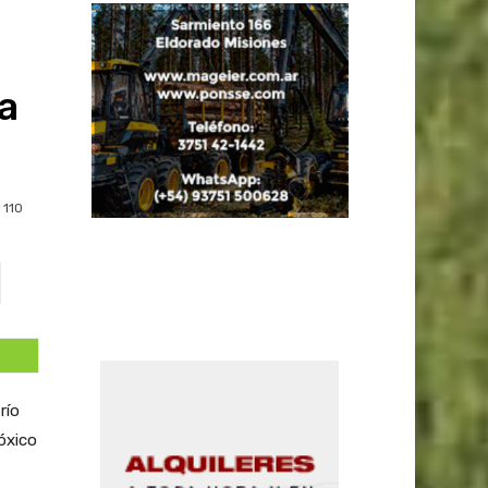
o
a
110
río
óxico