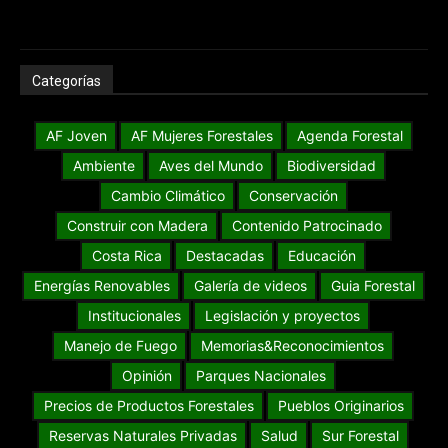
Categorías
AF Joven
AF Mujeres Forestales
Agenda Forestal
Ambiente
Aves del Mundo
Biodiversidad
Cambio Climático
Conservación
Construir con Madera
Contenido Patrocinado
Costa Rica
Destacadas
Educación
Energías Renovables
Galería de videos
Guia Forestal
Institucionales
Legislación y proyectos
Manejo de Fuego
Memorias&Reconocimientos
Opinión
Parques Nacionales
Precios de Productos Forestales
Pueblos Originarios
Reservas Naturales Privadas
Salud
Sur Forestal