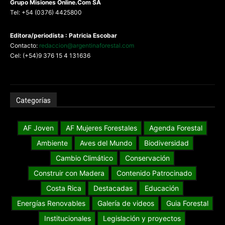
G
rupo Misiones
Online.Com
SA
Tel: +54 (0376) 4425800
Editora/periodista : Patricia Escobar
Contacto:
redaccion@argentinaforestal.com
Cel: (+54)9 376 15 4 131636
Categorías
AF Joven
AF Mujeres Forestales
Agenda Forestal
Ambiente
Aves del Mundo
Biodiversidad
Cambio Climático
Conservación
Construir con Madera
Contenido Patrocinado
Costa Rica
Destacadas
Educación
Energías Renovables
Galería de videos
Guia Forestal
Institucionales
Legislación y proyectos