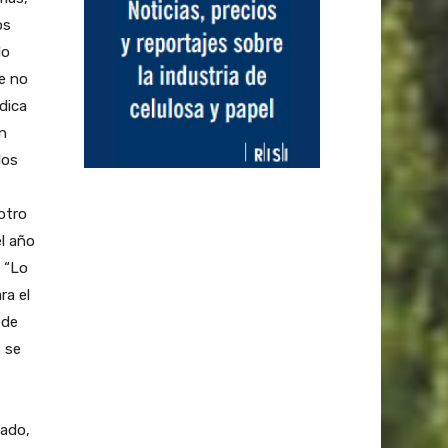
os
No
e no
dica
n
dos
otro
l año
 “Lo
ra el
 de
s se
sado,