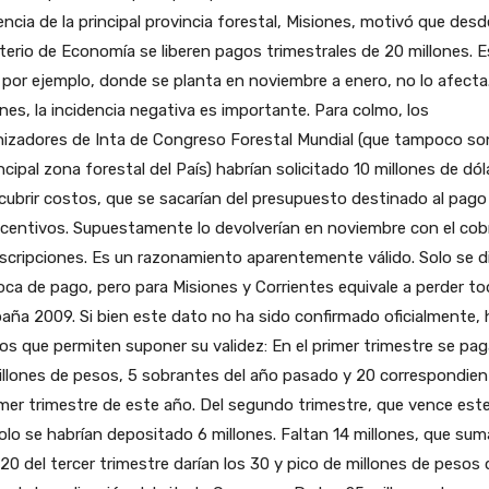
encia de la principal provincia forestal, Misiones, motivó que desd
terio de Economía se liberen pagos trimestrales de 20 millones. Es
por ejemplo, donde se planta en noviembre a enero, no lo afecta
nes, la incidencia negativa es importante. Para colmo, los
nizadores de Inta de Congreso Forestal Mundial (que tampoco so
incipal zona forestal del País) habrían solicitado 10 millones de dól
cubrir costos, que se sacarían del presupuesto destinado al pago
ncentivos. Supuestamente lo devolverían en noviembre con el cob
nscripciones. Es un razonamiento aparentemente válido. Solo se di
oca de pago, pero para Misiones y Corrientes equivale a perder to
ña 2009. Si bien este dato no ha sido confirmado oficialmente, 
ios que permiten suponer su validez: En el primer trimestre se pa
llones de pesos, 5 sobrantes del año pasado y 20 correspondie
imer trimestre de este año. Del segundo trimestre, que vence este
olo se habrían depositado 6 millones. Faltan 14 millones, que su
 20 del tercer trimestre darían los 30 y pico de millones de pesos