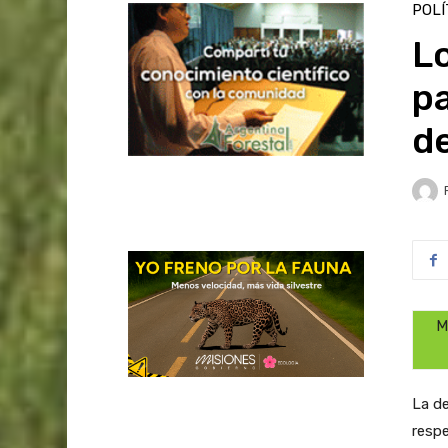
POLÍ
Lo
pa
d
M
La de
respe