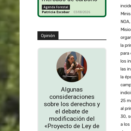
incid
Agenda Forestal
Patricia Escobar
-
03/08/2026
Minis
NOA, 
Misio
Opinión
orga
la pr
para 
los i
las i
la ép
campa
Algunas
indic
consideraciones
25 mi
sobre los derechos y
al pr
el debate de
30, s
modificación del
a los
«Proyecto de Ley de