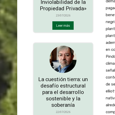
deman
Inviolabilidad de la
Propiedad Privada»
pagad
benef
23/07/2026
negri
Leer más
plant
plan
ademá
en co
Pind
clima
señal
cont
La cuestión tierra: un
de se
desafío estructural
ellio
para el desarrollo
sostenible y la
nativ
soberanía
alred
compa
22/07/2026