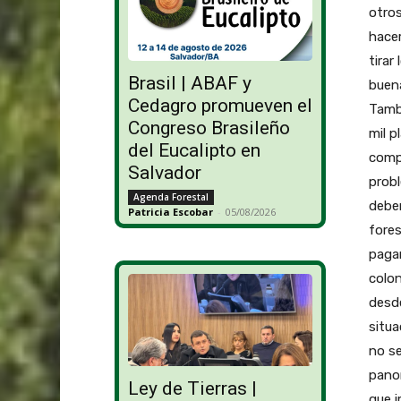
otros
hacer
tirar
Brasil | ABAF y
buen
Cedagro promueven el
Tambi
Congreso Brasileño
mil p
del Eucalipto en
compl
Salvador
probl
Agenda Forestal
deber
Patricia Escobar
-
05/08/2026
fores
pagar
colon
desde
situa
no s
panor
Ley de Tierras |
que i