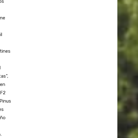
os
ome
l
tines
l
tas”,
 en
 F2
-Pinus
es
año
.