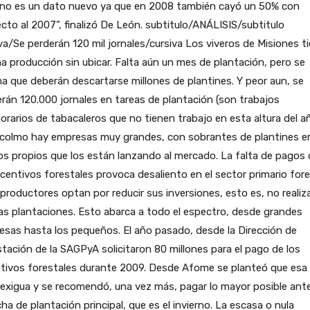
 no es un dato nuevo ya que en 2008 también cayó un 50% con
cto al 2007”, finalizó De León. subtitulo/ANÁLISIS/subtitulo
va/Se perderán 120 mil jornales/cursiva Los viveros de Misiones t
 producción sin ubicar. Falta aún un mes de plantación, pero se
a que deberán descartarse millones de plantines. Y peor aun, se
rán 120.000 jornales en tareas de plantación (son trabajos
rarios de tabacaleros que no tienen trabajo en esta altura del añ
 colmo hay empresas muy grandes, con sobrantes de plantines e
os propios que los están lanzando al mercado. La falta de pagos 
ncentivos forestales provoca desaliento en el sector primario fore
 productores optan por reducir sus inversiones, esto es, no realiz
s plantaciones. Esto abarca a todo el espectro, desde grandes
sas hasta los pequeños. El año pasado, desde la Dirección de
tación de la SAGPyA solicitaron 80 millones para el pago de los
tivos forestales durante 2009. Desde Afome se planteó que esa 
 exigua y se recomendó, una vez más, pagar lo mayor posible ant
cha de plantación principal, que es el invierno. La escasa o nula