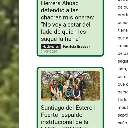
Herrera Ahuad
de qu
defendió a las
produ
chacras misioneras:
puede
“No voy a estar del
tiene
lado de quien les
que a
saque la tierra”
irrec
Patricia Escobar
-
Nacionales
04/08/2026
de pa
segun
lado,
pero 
que c
perso
todo 
Santiago del Estero |
most
Fuerte respaldo
sept
institucional de la
cuánt