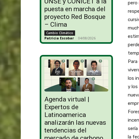
UNSE y CONICET a la
pero
puesta en marcha del
respe
proyecto Red Bosque
cursi
– Clima
mucha
Cambio Climático
estim
Patricia Escobar
-
04/08/2026
perde
tempo
Para
viver
los i
y los
nueva
Agenda virtual |
empre
Expertos de
Fores
Latinoamerica
incen
analizarán las nuevas
sería
tendencias del
la fe
mercado de carbono