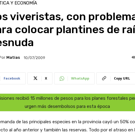
TICA Y ECONOMÍA
s viveristas, con problem
ra colocar plantines de ra
esnuda
Por
Matias
10/07/2009
Facebook
X
WhatsApp
Copy URL
isiones recibió 15 millones de pesos para los planes forestales pe
urgen más desembolsos para esta época
manda de las principales especies en la provincia cayó un 50% c
cto al año anterior y también las reservas. Todo por el atraso en 