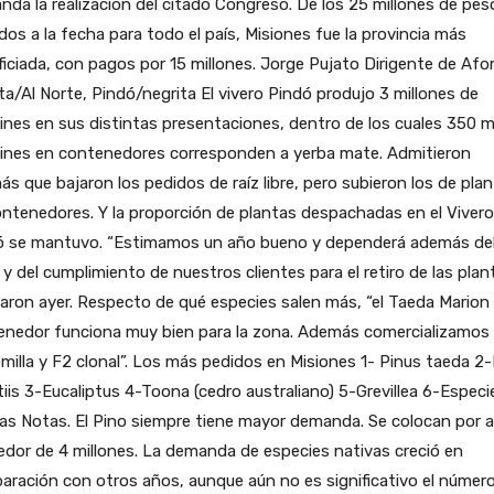
da la realización del citado Congreso. De los 25 millones de pes
os a la fecha para todo el país, Misiones fue la provincia más
iciada, con pagos por 15 millones. Jorge Pujato Dirigente de Af
ta/Al Norte, Pindó/negrita El vivero Pindó produjo 3 millones de
ines en sus distintas presentaciones, dentro de los cuales 350 mi
tines en contenedores corresponden a yerba mate. Admitieron
s que bajaron los pedidos de raíz libre, pero subieron los de plan
ntenedores. Y la proporción de plantas despachadas en el Vivero
ó se mantuvo. “Estimamos un año bueno y dependerá además de
 y del cumplimiento de nuestros clientes para el retiro de las plan
aron ayer. Respecto de qué especies salen más, “el Taeda Marion
enedor funciona muy bien para la zona. Además comercializamos
milla y F2 clonal”. Los más pedidos en Misiones 1- Pinus taeda 2
ttiis 3-Eucaliptus 4-Toona (cedro australiano) 5-Grevillea 6-Especi
as Notas. El Pino siempre tiene mayor demanda. Se colocan por 
edor de 4 millones. La demanda de especies nativas creció en
ración con otros años, aunque aún no es significativo el número