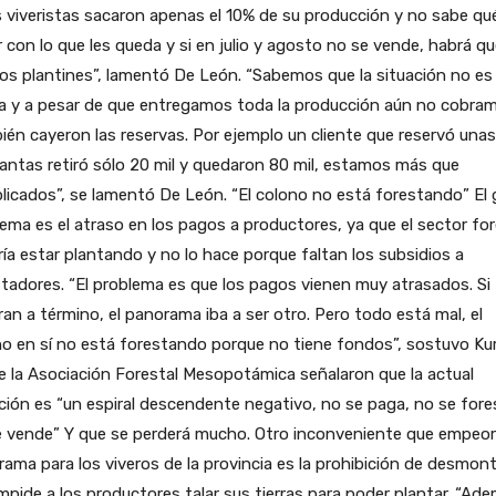
 viveristas sacaron apenas el 10% de su producción y no sabe qu
 con lo que les queda y si en julio y agosto no se vende, habrá q
 los plantines”, lamentó De León. “Sabemos que la situación no es
a y a pesar de que entregamos toda la producción aún no cobram
én cayeron las reservas. Por ejemplo un cliente que reservó unas
lantas retiró sólo 20 mil y quedaron 80 mil, estamos más que
icados”, se lamentó De León. “El colono no está forestando” El 
ema es el atraso en los pagos a productores, ya que el sector for
ía estar plantando y no lo hace porque faltan los subsidios a
tadores. “El problema es que los pagos vienen muy atrasados. Si
an a término, el panorama iba a ser otro. Pero todo está mal, el
o en sí no está forestando porque no tiene fondos”, sostuvo Kurr
 la Asociación Forestal Mesopotámica señalaron que la actual
ción es “un espiral descendente negativo, no se paga, no se fore
e vende” Y que se perderá mucho. Otro inconveniente que empeor
ama para los viveros de la provincia es la prohibición de desmon
mpide a los productores talar sus tierras para poder plantar. “Ad