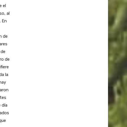
e el
o, al
. En
n de
ares
 de
ro de
fiere
da la
hay
garon
ntes
 día
mados
 que