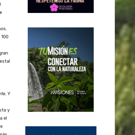
é
ue
os.
 100
gran
estal
le. Y
sta y
a el
te
emás,