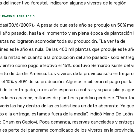
 del incentivo forestal, indicaron algunos viveros de la región
: DIARIO EL TERRITORIO
das(30/6/2009).- A pesar de que este año se produjo un 50% m
l año pasado, hasta el momento y en plena época de plantación 
istas no lograron acomodar toda su producción. “La venta de
ines este año es nula. De las 400 mil plantas que produje este añ
s la mitad en cuanto a la producción del año pasado- sólo entreg
 entró como pago efectivo el 15%, sostuvo Bernardo Kurrle del v
nito de Jardín América. Los viveros de la provincia sólo entregar
 el 10% y 30% de su producción. Algunos recibieron el pago por la
 de lo entregado, otros aún esperan a cobrar y si para julio y ago
da no aparece, millones de plantines podrían perderse. “Para t
iveristas hay dentro de las estadísticas un dato aberrante. Ya que
o a la entrega, estamos fuera de la media”, indicó Mario De León 
o Cham en Capioví. Poca demanda, reservas canceladas y entrega
 es parte del panorama complicado de los viveros en la provincia