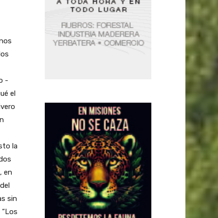
enos
los
o -
ué el
ivero
on
sto la
odos
, en
del
s sin
. “Los