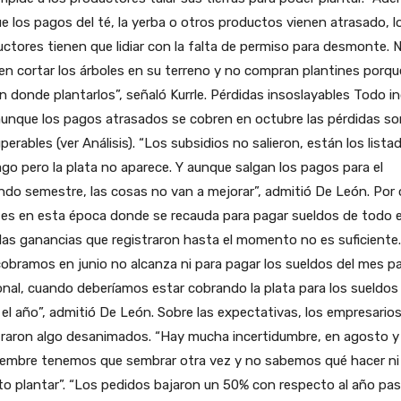
e los pagos del té, la yerba o otros productos vienen atrasado, l
ctores tienen que lidiar con la falta de permiso para desmonte. 
n cortar los árboles en su terreno y no compran plantines porqu
n donde plantarlos”, señaló Kurrle. Pérdidas insoslayables Todo in
unque los pagos atrasados se cobren en octubre las pérdidas so
uperables (ver Análisis). “Los subsidios no salieron, están los lista
go pero la plata no aparece. Y aunque salgan los pagos para el
do semestre, las cosas no van a mejorar”, admitió De León. Por 
 es en esta época donde se recauda para pagar sueldos de todo e
las ganancias que registraron hasta el momento no es suficiente.
obramos en junio no alcanza ni para pagar los sueldos del mes pa
nal, cuando deberíamos estar cobrando la plata para los sueldos
el año”, admitió De León. Sobre las expectativas, los empresario
raron algo desanimados. “Hay mucha incertidumbre, en agosto y
iembre tenemos que sembrar otra vez y no sabemos qué hacer ni
o plantar”. “Los pedidos bajaron un 50% con respecto al año pa