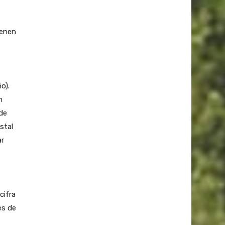
ienen
o).
n
de
stal
ar
cifra
es de