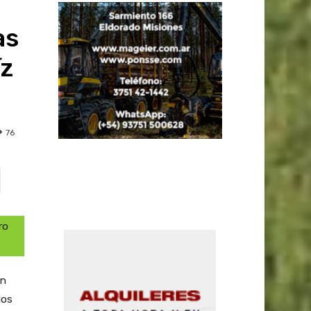
as
íz
76
ro
on
los