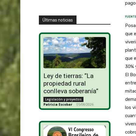
pagos
FUENTE
Últimas noticias
Posa
que e
viver
plant
que e
30% y
El Bo
Ley de tierras: “La
propiedad rural
entre
conlleva soberanía”
mitad
deman
Legislación y proyectos
Patricia Escobar
-
05/08/2026
los v
cuant
viver
cobro