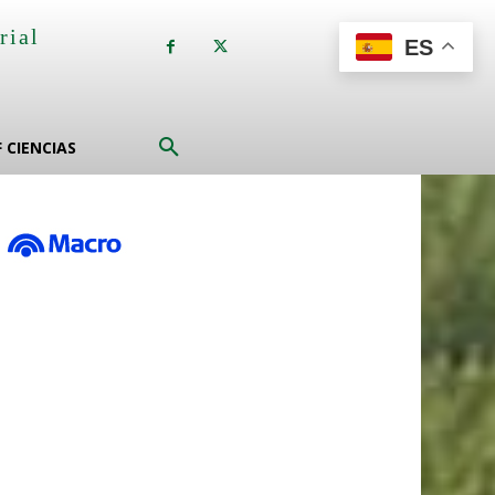
rial
ES
a
F CIENCIAS