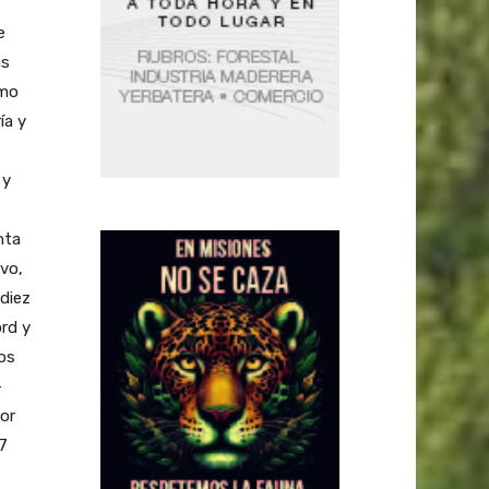
e
as
smo
ía y
 y
nta
ivo,
diez
ord y
tos
-
por
27