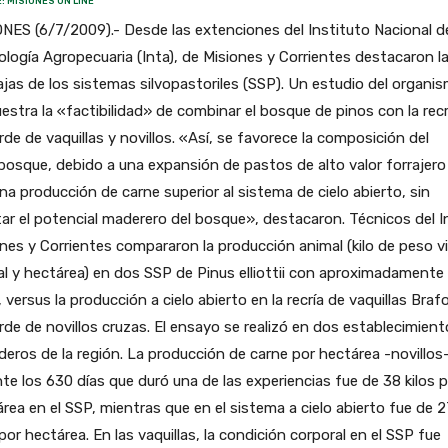
: MISIONES ON LINE
NES (6/7/2009).- Desde las extenciones del Instituto Nacional d
logía Agropecuaria (Inta), de Misiones y Corrientes destacaron l
jas de los sistemas silvopastoriles (SSP). Un estudio del organi
stra la «factibilidad» de combinar el bosque de pinos con la recr
de de vaquillas y novillos. «Así, se favorece la composición del
osque, debido a una expansión de pastos de alto valor forrajero
na producción de carne superior al sistema de cielo abierto, sin
ar el potencial maderero del bosque», destacaron. Técnicos del I
nes y Corrientes compararon la producción animal (kilo de peso v
l y hectárea) en dos SSP de Pinus elliottii con aproximadamente 
 versus la producción a cielo abierto en la recría de vaquillas Braf
de de novillos cruzas. El ensayo se realizó en dos establecimien
eros de la región. La producción de carne por hectárea -novillos
te los 630 días que duró una de las experiencias fue de 38 kilos 
rea en el SSP, mientras que en el sistema a cielo abierto fue de 
 por hectárea. En las vaquillas, la condición corporal en el SSP fue