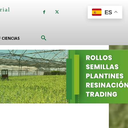
rial
ES
a
F CIENCIAS