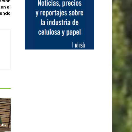
ación
en el
undo
ras