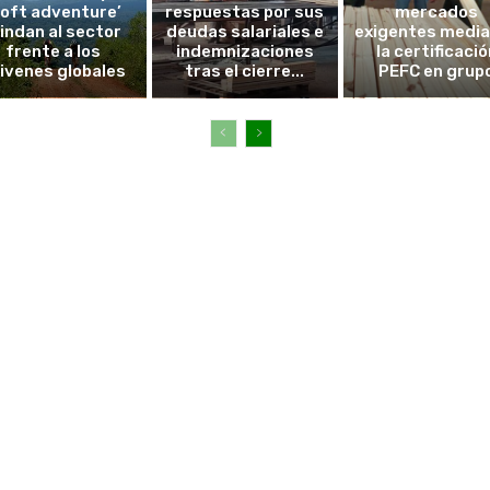
soft adventure’
respuestas por sus
mercados
lindan al sector
deudas salariales e
exigentes medi
frente a los
indemnizaciones
la certificació
ivenes globales
tras el cierre...
PEFC en grup