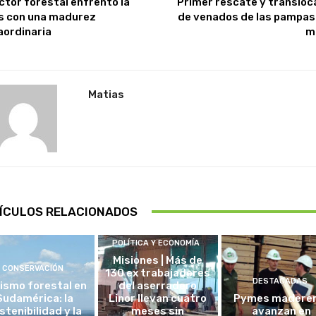
ector forestal enfrentó la
Primer rescate y transloc
is con una madurez
de venados de las pampas 
aordinaria
m
Matias
ÍCULOS RELACIONADOS
POLÍTICA Y ECONOMÍA
Misiones | Más de
CONSERVACIÓN
130 ex trabajadores
DESTACADAS
ismo forestal en
del aserradero
Sudamérica: la
Linor llevan cuatro
Pymes madere
stenibilidad y la
meses sin
avanzan en