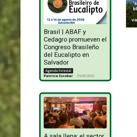
‘
b
va
Brasil | ABAF y
Cedagro promueven el
Congreso Brasileño
del Eucalipto en
Salvador
Agenda Forestal
Patricia Escobar
-
05/08/2026
A sala llena: el sector