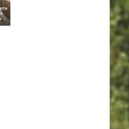
ante
n
o