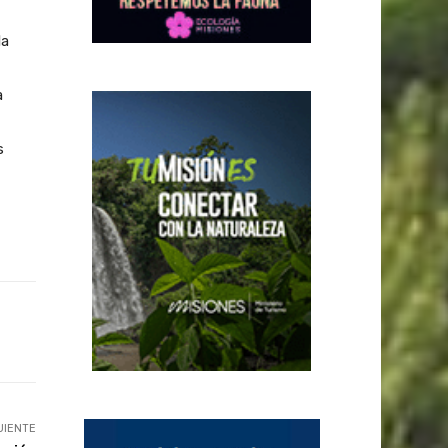
la
a
s
UIENTE