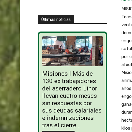
FUENTE
MISIO
Tecno
Últimas noticias
venta
demue
engor
sotob
por u
afect
Misio
Misiones | Más de
130 ex trabajadores
anima
del aserradero Linor
años,
llevan cuatro meses
engor
sin respuestas por
ganad
sus deudas salariales
duran
e indemnizaciones
hectá
tras el cierre...
kilos