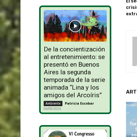
El s
cris
extr
De la concientización
al entretenimiento: se
presentó en Buenos
Aires la segunda
temporada de la serie
animada “Lina y los
ART
amigos del Arcoíris”
Patricia Escobar
-
Ambiente
06/08/2026
Tur
so