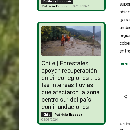
Política y Economía
super
Patricia Escobar
-
07/08/2026
abier
ganad
ambie
regió
cober
entre
Chile | Forestales
FUENTE
apoyan recuperación
en cinco regiones tras
las intensas lluvias
que afectaron la zona
centro sur del país
con inundaciones
Patricia Escobar
-
Chile
06/08/2026
ARTÍC