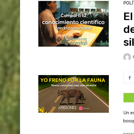
POLÍ
El
de
si
Un es
bosqu