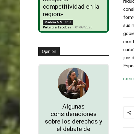
reduc
competitividad en la
cons
región»
formu
Madera & Mueble
sus n
Patricia Escobar
-
01/08/2026
gobie
monta
carbó
Opinión
juris
Espe
FUENTE
Algunas
consideraciones
sobre los derechos y
el debate de