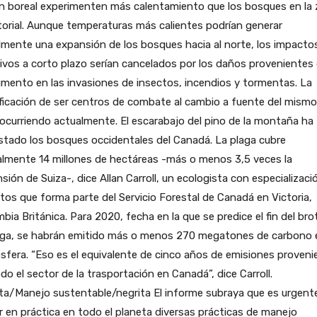
ón boreal experimenten más calentamiento que los bosques en la
orial. Aunque temperaturas más calientes podrían generar
almente una expansión de los bosques hacia al norte, los impacto
ivos a corto plazo serían cancelados por los daños provenientes
mento en las invasiones de insectos, incendios y tormentas. La
icación de ser centros de combate al cambio a fuente del mismo
ocurriendo actualmente. El escarabajo del pino de la montaña ha
tado los bosques occidentales del Canadá. La plaga cubre
almente 14 millones de hectáreas -más o menos 3,5 veces la
sión de Suiza-, dice Allan Carroll, un ecologista con especializaci
tos que forma parte del Servicio Forestal de Canadá en Victoria,
bia Británica. Para 2020, fecha en la que se predice el fin del bro
laga, se habrán emitido más o menos 270 megatones de carbono e
fera. “Eso es el equivalente de cinco años de emisiones proveni
do el sector de la trasportación en Canadá”, dice Carroll.
ta/Manejo sustentable/negrita El informe subraya que es urgent
 en práctica en todo el planeta diversas prácticas de manejo