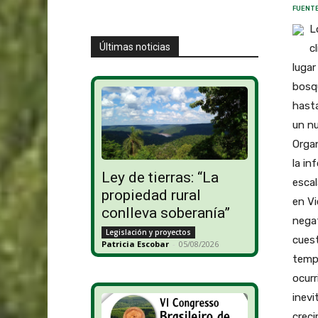
FUENTE
L
Últimas noticias
c
lugar
bosqu
hasta
un nu
Organ
la in
Ley de tierras: “La
escal
propiedad rural
en Vi
conlleva soberanía”
negat
Legislación y proyectos
cues
Patricia Escobar
-
05/08/2026
templ
ocurr
inevi
creci