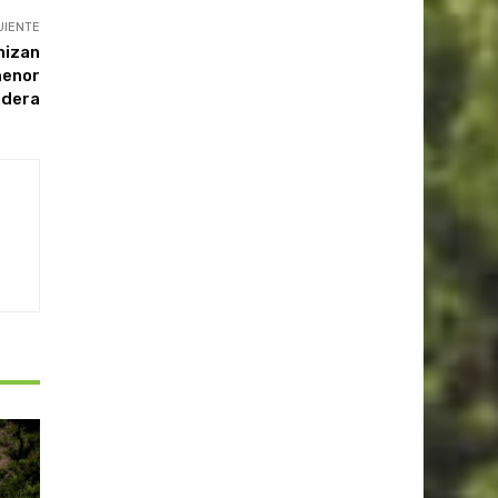
UIENTE
nizan
menor
adera