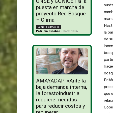
UNSE y CONICET a la
suste
puesta en marcha del
cambi
proyecto Red Bosque
manej
– Clima
Hasta
Cambio Climático
Patricia Escobar
-
04/08/2026
la pa
de su
incen
bosq
parti
hacie
bosqu
Britá
AMAYADAP: «Ante la
baja demanda interna,
prese
la forestoindustria
que e
requiere medidas
relac
para reducir costos y
Cope
recuperar