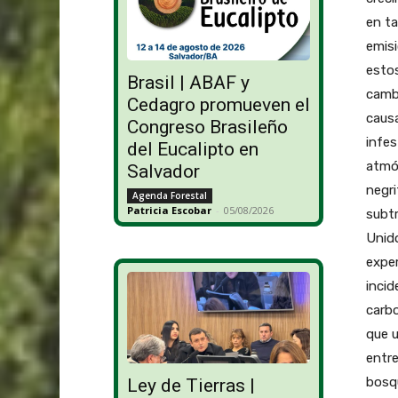
en ta
emis
estos
Brasil | ABAF y
cambi
Cedagro promueven el
causa
Congreso Brasileño
infes
del Eucalipto en
atmós
Salvador
negr
Agenda Forestal
Patricia Escobar
-
05/08/2026
subtr
Unido
exper
incid
carbo
que 
entre
bosqu
Ley de Tierras |