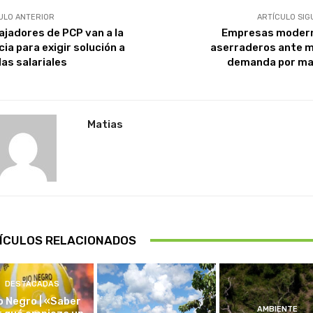
ULO ANTERIOR
ARTÍCULO SIG
ajadores de PCP van a la
Empresas moder
cia para exigir solución a
aserraderos ante 
as salariales
demanda por m
Matias
ÍCULOS RELACIONADOS
DESTACADAS
o Negro | «Saber
AMBIENTE