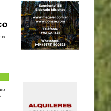
co
165
una
a