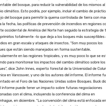
ntable del bosque, para reducir la vulnerabilidad de los mismos al
o climático. Esto podría, por ejemplo, incluir el cambio de prácti
o del bosque para permitir la quema controlada de tierra con ma
 la fecha, las políticas de prevención de incendios en regiones 
rte occidental de América del Norte han seguido la estrategia de t
primirlos totalmente -lo que deja a los boques más susceptibles 
dios en gran escala y ataques de insectos. “Son muy pocos los
ues que están siendo manejados en forma sustentable,
cularmente en las regiones tropicales, y es muy poco lo que se es
ndo para monitorear los impactos del cambio climático sobre los
es”, dice John Innes, experto forestal de la Universidad de Colu
nica en Vancouver, y uno de los autores del informe. El informe f
ntado en el Foro de las Naciones Unidas sobre Bosques. Buck di
l informe puede tener un impacto sobre futuras negociaciones
ionadas con el clima, incluyendo la conferencia del clima en
nhague, en diciembre. “La convención del clima está enfocada e