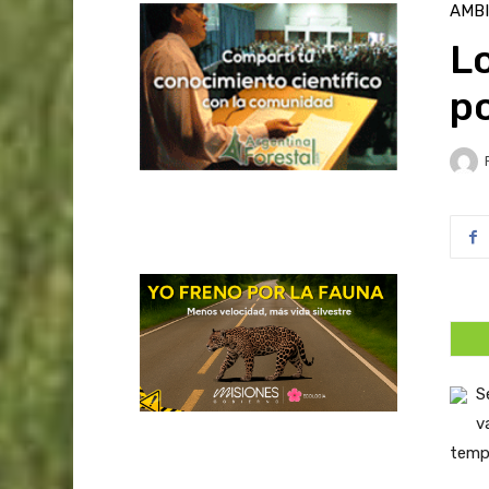
AMB
L
po
S
v
tempe