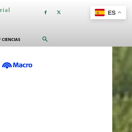
rial
ES
a
F CIENCIAS