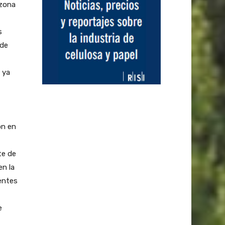
 zona
s
 de
 ya
ón en
te de
n la
entes
e