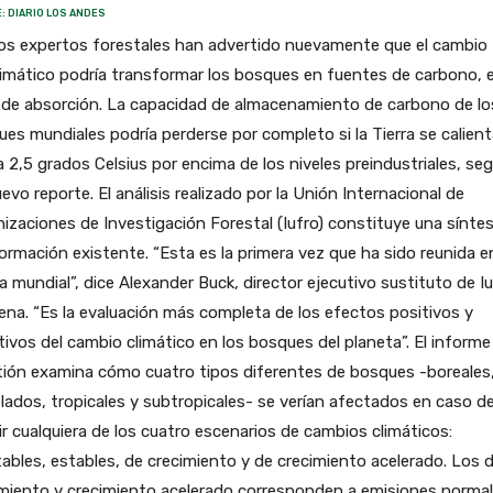
: DIARIO LOS ANDES
os expertos forestales han advertido nuevamente que el cambio
limático podría transformar los bosques en fuentes de carbono, 
 de absorción. La capacidad de almacenamiento de carbono de lo
es mundiales podría perderse por completo si la Tierra se calient
 2,5 grados Celsius por encima de los niveles preindustriales, se
evo reporte. El análisis realizado por la Unión Internacional de
izaciones de Investigación Forestal (Iufro) constituye una síntes
formación existente. “Esta es la primera vez que ha sido reunida e
a mundial”, dice Alexander Buck, director ejecutivo sustituto de Iu
ena. “Es la evaluación más completa de los efectos positivos y
ivos del cambio climático en los bosques del planeta”. El informe
tión examina cómo cuatro tipos diferentes de bosques -boreales
ados, tropicales y subtropicales- se verían afectados en caso d
ir cualquiera de los cuatro escenarios de cambios climáticos:
tables, estables, de crecimiento y de crecimiento acelerado. Los 
miento y crecimiento acelerado corresponden a emisiones normal