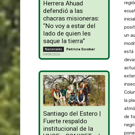
Herrera Ahuad
regi
defendió a las
ecuat
chacras misioneras:
inici
“No voy a estar del
posit
lado de quien les
un au
saque la tierra”
modif
Patricia Escobar
-
Nacionales
está 
04/08/2026
devas
actu
exten
insec
Colum
la p
atmós
Santiago del Estero |
de to
Fuerte respaldo
negri
institucional de la
poner