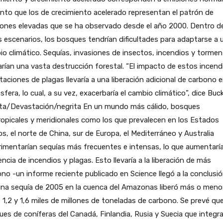
nto que los de crecimiento acelerado representan el patrón de
iones elevadas que se ha observado desde el año 2000. Dentro d
 escenarios, los bosques tendrían dificultades para adaptarse a 
o climático. Sequías, invasiones de insectos, incendios y torme
rían una vasta destrucción forestal. “El impacto de estos incend
taciones de plagas llevaría a una liberación adicional de carbono e
fera, lo cual, a su vez, exacerbaría el cambio climático”, dice Buck
ita/Devastación/negrita En un mundo más cálido, bosques
opicales y meridionales como los que prevalecen en los Estados
s, el norte de China, sur de Europa, el Mediterráneo y Australia
imentarían sequías más frecuentes e intensas, lo que aumentaría
encia de incendios y plagas. Esto llevaría a la liberación de más
no -un informe reciente publicado en Science llegó a la conclusi
una sequía de 2005 en la cuenca del Amazonas liberó más o meno
 1,2 y 1,6 miles de millones de toneladas de carbono. Se prevé que
es de coníferas del Canadá, Finlandia, Rusia y Suecia que integra