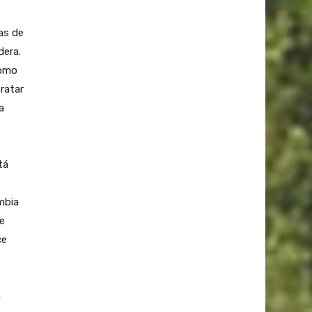
cas de
dera.
como
ratar
a
tá
mbia
ue
ce
n