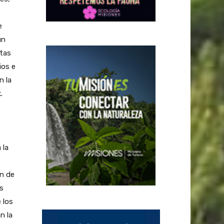
e
un
ntas
ios e
n la
.
 la
ón de
s
 los
n la