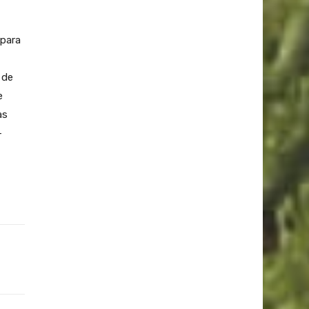
 para
 de
e
as
–