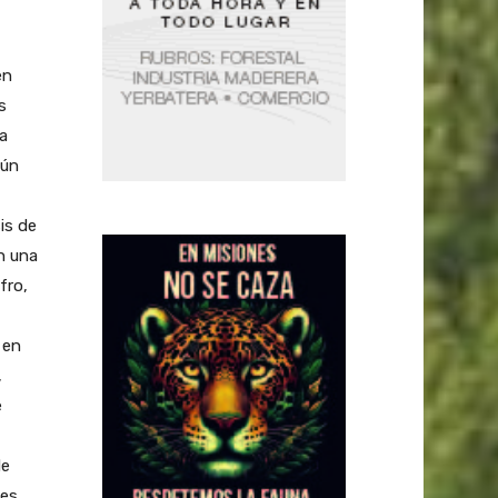
en
s
a
gún
is de
n una
fro,
 en
,
e
de
es,