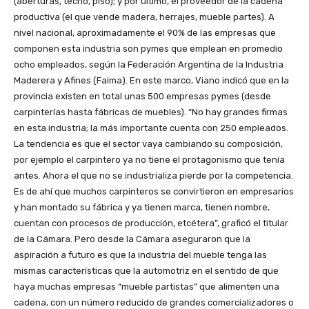
(aberturas, techo, piso); y por último, el proveedor de la cadena
productiva (el que vende madera, herrajes, mueble partes). A
nivel nacional, aproximadamente el 90% de las empresas que
componen esta industria son pymes que emplean en promedio
ocho empleados, según la Federación Argentina de la Industria
Maderera y Afines (Faima). En este marco, Viano indicó que en la
provincia existen en total unas 500 empresas pymes (desde
carpinterías hasta fábricas de muebles). “No hay grandes firmas
en esta industria; la más importante cuenta con 250 empleados.
La tendencia es que el sector vaya cambiando su composición,
por ejemplo el carpintero ya no tiene el protagonismo que tenía
antes. Ahora el que no se industrializa pierde por la competencia.
Es de ahí que muchos carpinteros se convirtieron en empresarios
y han montado su fábrica y ya tienen marca, tienen nombre,
cuentan con procesos de producción, etcétera”, graficó el titular
de la Cámara. Pero desde la Cámara aseguraron que la
aspiración a futuro es que la industria del mueble tenga las
mismas características que la automotriz en el sentido de que
haya muchas empresas “mueble partistas” que alimenten una
cadena, con un número reducido de grandes comercializadores o