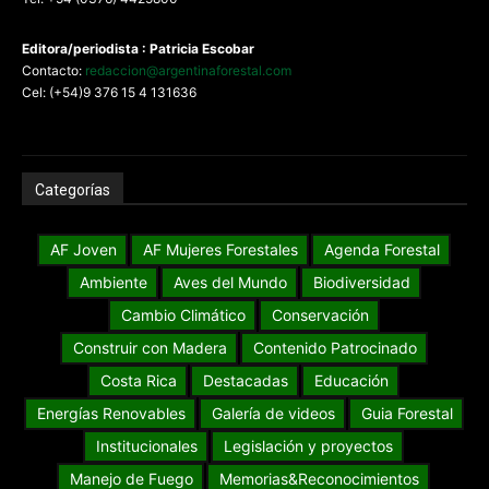
Editora/periodista : Patricia Escobar
Contacto:
redaccion@argentinaforestal.com
Cel: (+54)9 376 15 4 131636
Categorías
AF Joven
AF Mujeres Forestales
Agenda Forestal
Ambiente
Aves del Mundo
Biodiversidad
Cambio Climático
Conservación
Construir con Madera
Contenido Patrocinado
Costa Rica
Destacadas
Educación
Energías Renovables
Galería de videos
Guia Forestal
Institucionales
Legislación y proyectos
Manejo de Fuego
Memorias&Reconocimientos