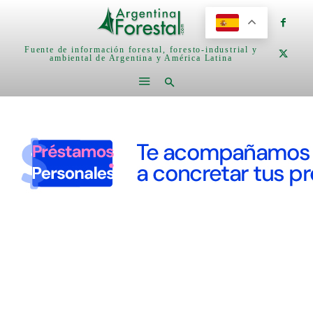
Fuente de información forestal, foresto-industrial y
ambiental de Argentina y América Latina