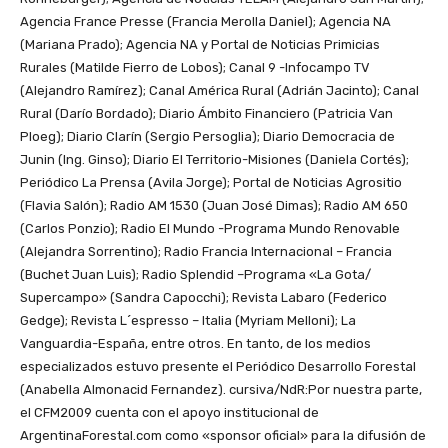
Agencia France Presse (Francia Merolla Daniel); Agencia NA
(Mariana Prado); Agencia NA y Portal de Noticias Primicias
Rurales (Matilde Fierro de Lobos); Canal 9 -Infocampo TV
(Alejandro Ramírez); Canal América Rural (Adrián Jacinto); Canal
Rural (Darío Bordado); Diario Ámbito Financiero (Patricia Van
Ploeg); Diario Clarín (Sergio Persoglia); Diario Democracia de
Junin (Ing. Ginso); Diario El Territorio-Misiones (Daniela Cortés);
Periódico La Prensa (Avila Jorge); Portal de Noticias Agrositio
(Flavia Salón); Radio AM 1530 (Juan José Dimas); Radio AM 650
(Carlos Ponzio); Radio El Mundo -Programa Mundo Renovable
(Alejandra Sorrentino); Radio Francia Internacional – Francia
(Buchet Juan Luis); Radio Splendid –Programa «La Gota/
Supercampo» (Sandra Capocchi); Revista Labaro (Federico
Gedge); Revista L´espresso – Italia (Myriam Melloni); La
Vanguardia-España, entre otros. En tanto, de los medios
especializados estuvo presente el Periódico Desarrollo Forestal
(Anabella Almonacid Fernandez). cursiva/NdR:Por nuestra parte,
el CFM2009 cuenta con el apoyo institucional de
ArgentinaForestal.com como «sponsor oficial» para la difusión de