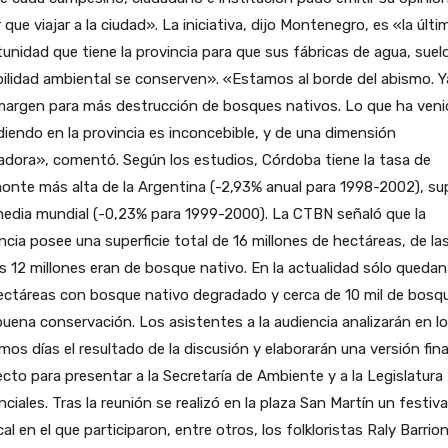
 que viajar a la ciudad». La iniciativa, dijo Montenegro, es «la últi
unidad que tiene la provincia para que sus fábricas de agua, suel
ilidad ambiental se conserven». «Estamos al borde del abismo. Y
margen para más destrucción de bosques nativos. Lo que ha ven
iendo en la provincia es inconcebible, y de una dimensión
adora», comentó. Según los estudios, Córdoba tiene la tasa de
nte más alta de la Argentina (-2,93% anual para 1998-2002), sup
media mundial (-0,23% para 1999-2000). La CTBN señaló que la
ncia posee una superficie total de 16 millones de hectáreas, de la
s 12 millones eran de bosque nativo. En la actualidad sólo queda
ectáreas con bosque nativo degradado y cerca de 10 mil de bosq
uena conservación. Los asistentes a la audiencia analizarán en l
mos días el resultado de la discusión y elaborarán una versión fina
cto para presentar a la Secretaría de Ambiente y a la Legislatura
nciales. Tras la reunión se realizó en la plaza San Martín un festiva
al en el que participaron, entre otros, los folkloristas Raly Barri