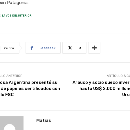
bén Patagonia.
: LA VOZ DEL INTERIOR
Facebook
X
Cuota
ULO ANTERIOR
ARTÍCULO SIG
losa Argentina presentó su
Arauco y socio sueco inver
a de papeles certificados con
hasta US$ 2.000 millon
llo FSC
Ur
Matias