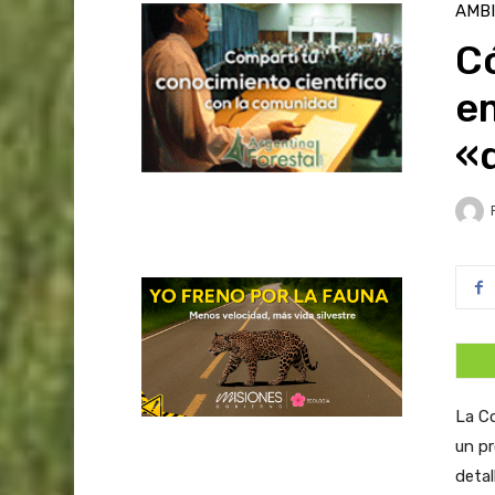
AMB
Có
e
«
La Co
un pr
detal