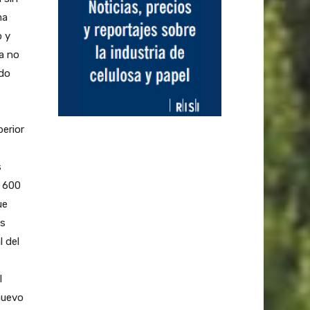
ma
o y
a no
ido
erior
s
n 600
ue
os
l del
l
onuevo