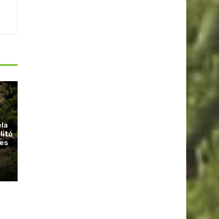
ela
litó
ues
r