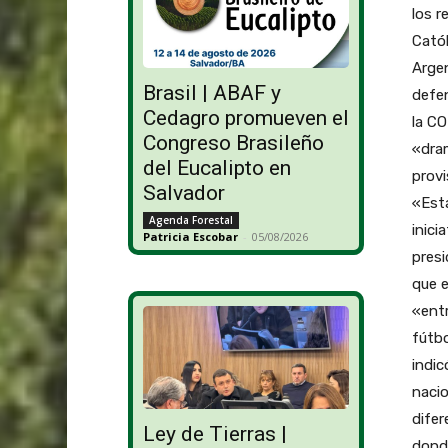
los r
Catól
Argen
Brasil | ABAF y
defen
Cedagro promueven el
la CO
Congreso Brasileño
«dram
del Eucalipto en
provi
Salvador
«Esta
Agenda Forestal
inici
Patricia Escobar
-
05/08/2026
presi
que 
«ent
fútbo
indic
nacio
difer
Ley de Tierras |
donde