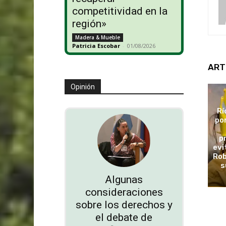
competitividad en la
región»
Madera & Mueble
Patricia Escobar
-
01/08/2026
ART
Opinión
Rí
po
p
evi
Rob
s
Algunas
consideraciones
sobre los derechos y
el debate de