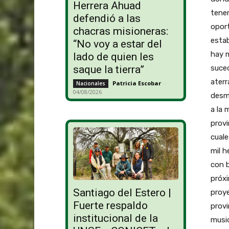
Herrera Ahuad
tener
defendió a las
oport
chacras misioneras:
estab
“No voy a estar del
hay 
lado de quien les
suced
saque la tierra”
aterr
Patricia Escobar
-
Nacionales
04/08/2026
desmo
a la 
provi
cuale
mil h
con b
próxi
Santiago del Estero |
proye
Fuerte respaldo
provi
institucional de la
music