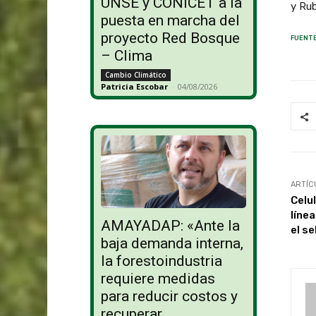
UNSE y CONICET a la
y Ru
puesta en marcha del
proyecto Red Bosque
FUENTE
– Clima
Cambio Climático
Patricia Escobar
-
04/08/2026
ARTÍC
Celu
líne
AMAYADAP: «Ante la
el se
baja demanda interna,
la forestoindustria
requiere medidas
para reducir costos y
recuperar