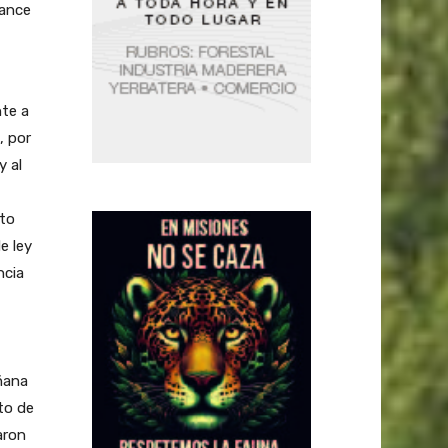
vance
te a
, por
y al
nto
e ley
ncia
añana
to de
aron