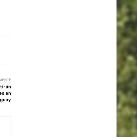
UIENTE
tirán
es en
uguay