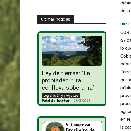
debid
de la
Últimas noticias
FUENTE
CORD
67 c
lo qu
Gobie
«dra
Terri
Ley de tierras: “La
propiedad rural
que a
conlleva soberanía”
públi
provi
Legislación y proyectos
Patricia Escobar
-
05/08/2026
proce
agric
en el
la ca