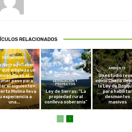
ÍCULOS RELACIONADOS
DESTACADAS
o Negro | «Saber
AMBIENTE
r qué empieza un
incendio es el
Un estudio rev
rimer paso para
cómo Chaco debi
LEGISLACIÓN Y
PROYECTOS
tar el siguiente»:
la Ley de Bosq
erto Molina lleva
Ley de tierras: “La
para habilita
u experiencia a
propiedad rural
desmontes
una...
conlleva soberanía”
masivos