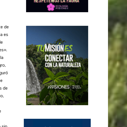
te de
ia es
de
es».
la
gro,
guró
ue
s de
do,
e
 sin