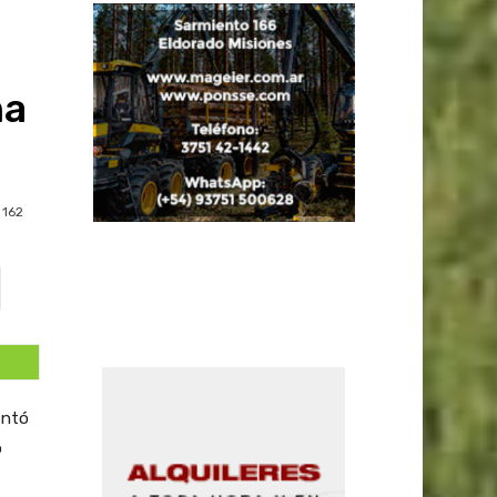
na
162
entó
o