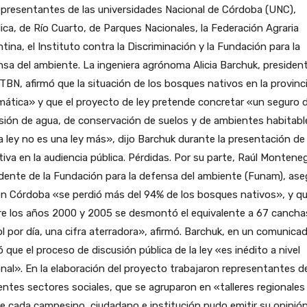
epresentantes de las universidades Nacional de Córdoba (UNC),
ica, de Río Cuarto, de Parques Nacionales, la Federación Agraria
tina, el Instituto contra la Discriminación y la Fundación para la
sa del ambiente. La ingeniera agrónoma Alicia Barchuk, presiden
TBN, afirmó que la situación de los bosques nativos en la provinc
ática» y que el proyecto de ley pretende concretar «un seguro 
sión de agua, de conservación de suelos y de ambientes habitabl
 ley no es una ley más», dijo Barchuk durante la presentación de 
ativa en la audiencia pública. Pérdidas. Por su parte, Raúl Montene
dente de la Fundación para la defensa del ambiente (Funam), ase
en Córdoba «se perdió más del 94% de los bosques nativos», y q
re los años 2000 y 2005 se desmontó el equivalente a 67 cancha
l por día, una cifra aterradora», afirmó. Barchuk, en un comunica
ó que el proceso de discusión pública de la ley «es inédito a nivel
nal». En la elaboración del proyecto trabajaron representantes d
entes sectores sociales, que se agruparon en «talleres regionales
 cada campesino, ciudadano e institución pudo emitir su opinión