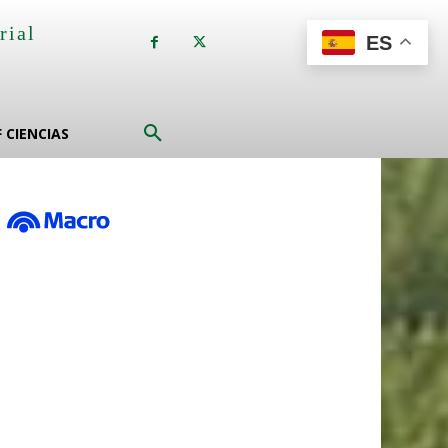
rial
ES
a
F CIENCIAS