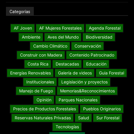
Categorías
AF Joven
AF Mujeres Forestales
Agenda Forestal
Ambiente
Aves del Mundo
Biodiversidad
Cambio Climático
Conservación
Construir con Madera
Contenido Patrocinado
Costa Rica
Destacadas
Educación
Energías Renovables
Galería de videos
Guia Forestal
Institucionales
Legislación y proyectos
Manejo de Fuego
Memorias&Reconocimientos
Opinión
Parques Nacionales
Precios de Productos Forestales
Pueblos Originarios
Reservas Naturales Privadas
Salud
Sur Forestal
Tecnologías