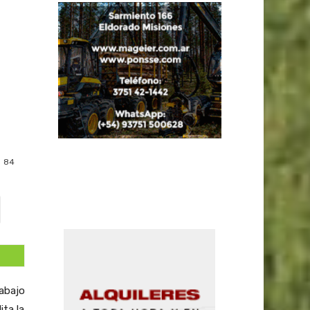
84
rabajo
ita la