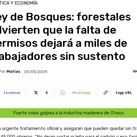
TICA Y ECONOMÍA
y de Bosques: forestales
vierten que la falta de
rmisos dejará a miles de
abajadores sin sustento
Por
Matias
05/05/2009
Facebook
X
WhatsApp
Copy URL
Fuerte crisis golpea a la industria maderera de Chaco
 urgente tratamiento oficial y aseguran que pueden quedar sin t
45.000 obreros. “No dejan cortar ni leña para el carbón y eso facil