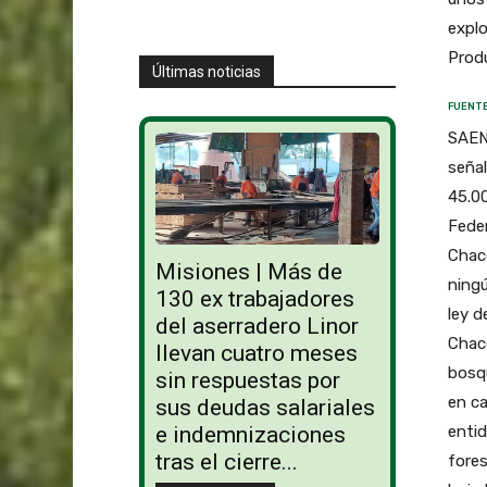
explo
Produ
Últimas noticias
FUENTE
SAENZ
señal
45.00
Feder
Chaco
Misiones | Más de
ningú
130 ex trabajadores
ley d
del aserradero Linor
Chaco
llevan cuatro meses
bosqu
sin respuestas por
en ca
sus deudas salariales
entid
e indemnizaciones
tras el cierre...
fores