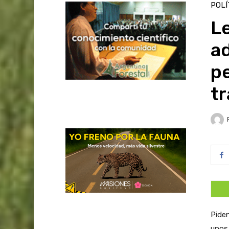
POLÍ
Le
ad
pe
tr
Piden
unos 