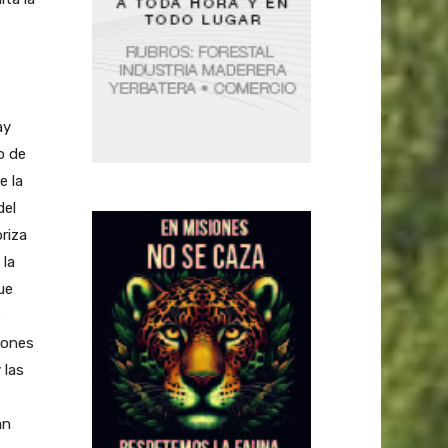
ay
o de
e la
del
riza
 la
ue
s
niones
 las
an