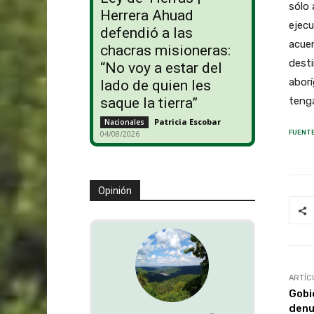
sólo 
Herrera Ahuad
ejecu
defendió a las
acuer
chacras misioneras:
desti
“No voy a estar del
aborí
lado de quien les
tenga
saque la tierra”
Patricia Escobar
-
Nacionales
04/08/2026
FUENTE
Opinión
ARTÍC
Gobi
denu