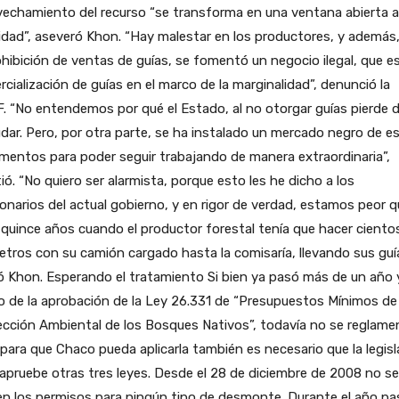
echamiento del recurso “se transforma en una ventana abierta a
lidad”, aseveró Khon. “Hay malestar en los productores, y además
ohibición de ventas de guías, se fomentó un negocio ilegal, que es
cialización de guías en el marco de la marginalidad”, denunció la
. “No entendemos por qué el Estado, al no otorgar guías pierde 
dar. Pero, por otra parte, se ha instalado un mercado negro de e
entos para poder seguir trabajando de manera extraordinaria”,
tió. “No quiero ser alarmista, porque esto les he dicho a los
onarios del actual gobierno, y en rigor de verdad, estamos peor 
quince años cuando el productor forestal tenía que hacer ciento
etros con su camión cargado hasta la comisaría, llevando sus guí
ó Khon. Esperando el tratamiento Si bien ya pasó más de un año 
 de la aprobación de la Ley 26.331 de “Presupuestos Mínimos de
cción Ambiental de los Bosques Nativos”, todavía no se reglame
para que Chaco pueda aplicarla también es necesario que la legisl
 apruebe otras tres leyes. Desde el 28 de diciembre de 2008 no se
n los permisos para ningún tipo de desmonte. Durante el año pa