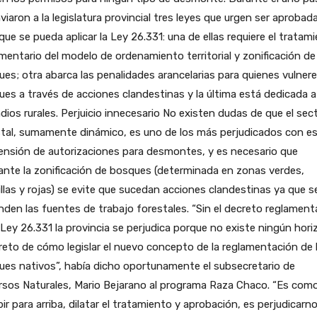
viaron a la legislatura provincial tres leyes que urgen ser aprobad
que se pueda aplicar la Ley 26.331: una de ellas requiere el tratam
mentario del modelo de ordenamiento territorial y zonificación de
es; otra abarca las penalidades arancelarias para quienes vulnere
es a través de acciones clandestinas y la última está dedicada a
dios rurales. Perjuicio innecesario No existen dudas de que el sec
stal, sumamente dinámico, es uno de los más perjudicados con e
ensión de autorizaciones para desmontes, y es necesario que
nte la zonificación de bosques (determinada en zonas verdes,
llas y rojas) se evite que sucedan acciones clandestinas ya que s
nden las fuentes de trabajo forestales. “Sin el decreto reglament
 Ley 26.331 la provincia se perjudica porque no existe ningún hor
eto de cómo legislar el nuevo concepto de la reglamentación de 
es nativos”, había dicho oportunamente el subsecretario de
rsos Naturales, Mario Bejarano al programa Raza Chaco. “Es com
ir para arriba, dilatar el tratamiento y aprobación, es perjudicarn