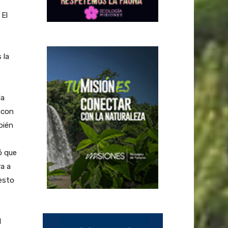
 El
 la
la
 con
bién
ó que
ya a
 esto
l