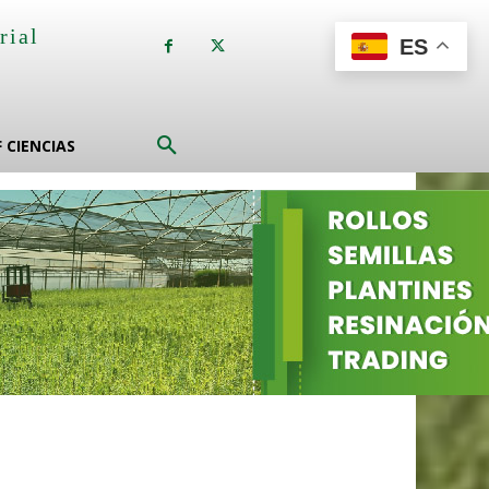
rial
ES
a
F CIENCIAS