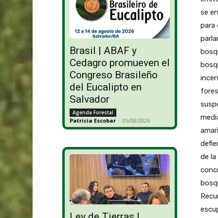
se en
para 
parla
Brasil | ABAF y
bosqu
Cedagro promueven el
bosqu
Congreso Brasileño
incen
del Eucalipto en
fore
Salvador
susp
Agenda Forestal
media
Patricia Escobar
-
05/08/2026
amari
defie
de la
concr
bosqu
Recu
escup
Ley de Tierras |