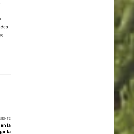
a
s
ades
ue
UIENTE
en la
gir la