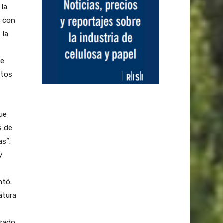
 la
, con
 la
de
stos
que
s de
as”,
y
ntó.
atura
sado,