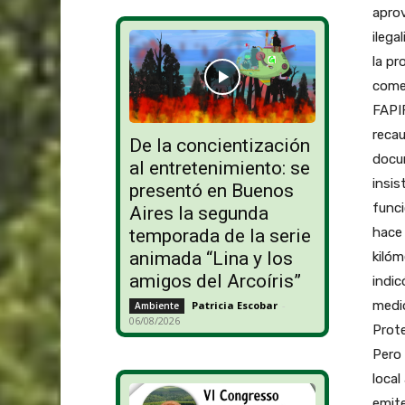
aprov
ilega
la pr
comer
FAPIF
recau
De la concientización
docum
al entretenimiento: se
insis
presentó en Buenos
funci
Aires la segunda
hace 
temporada de la serie
animada “Lina y los
kilóm
amigos del Arcoíris”
indic
medio
Patricia Escobar
-
Ambiente
06/08/2026
Prote
Pero 
local
emite