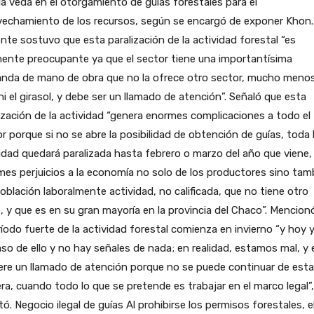
la veda en el otorgamiento de guías forestales para el
vechamiento de los recursos, según se encargó de exponer Khon.
ente sostuvo que esta paralización de la actividad forestal “es
ente preocupante ya que el sector tiene una importantísima
nda de mano de obra que no la ofrece otro sector, mucho menos
ni el girasol, y debe ser un llamado de atención”. Señaló que esta
ización de la actividad “genera enormes complicaciones a todo el
r porque si no se abre la posibilidad de obtención de guías, toda 
idad quedará paralizada hasta febrero o marzo del año que viene,
es perjuicios a la economía no solo de los productores sino tam
población laboralmente actividad, no calificada, que no tiene otro
o, y que es en su gran mayoría en la provincia del Chaco”. Mencion
ríodo fuerte de la actividad forestal comienza en invierno “y hoy 
so de ello y no hay señales de nada; en realidad, estamos mal, y
ere un llamado de atención porque no se puede continuar de esta
a, cuando todo lo que se pretende es trabajar en el marco legal”,
ó. Negocio ilegal de guías Al prohibirse los permisos forestales, e