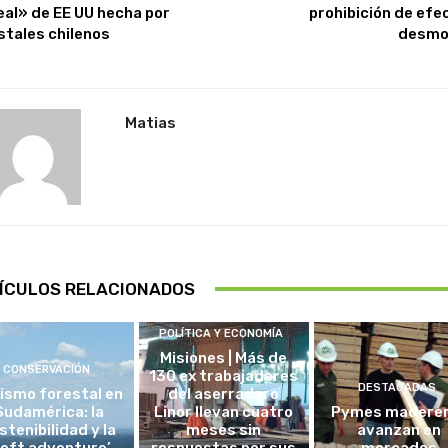
eal» de EE UU hecha por
prohibición de efe
stales chilenos
desmo
Matias
ÍCULOS RELACIONADOS
POLÍTICA Y ECONOMÍA
Misiones | Más de
CONSERVACIÓN
130 ex trabajadores
DESTACADAS
ismo forestal en
del aserradero
Sudamérica: la
Linor llevan cuatro
Pymes madere
stenibilidad y la
meses sin
avanzan en