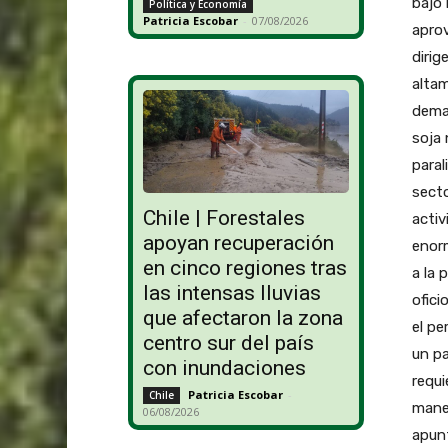
bajo 
Política y Economía
Patricia Escobar
-
07/08/2026
apro
dirig
altam
dema
soja 
paral
secto
Chile | Forestales
activ
apoyan recuperación
enorm
en cinco regiones tras
a la 
las intensas lluvias
ofici
que afectaron la zona
el pe
centro sur del país
un pa
con inundaciones
requi
Patricia Escobar
-
Chile
maner
06/08/2026
apunt