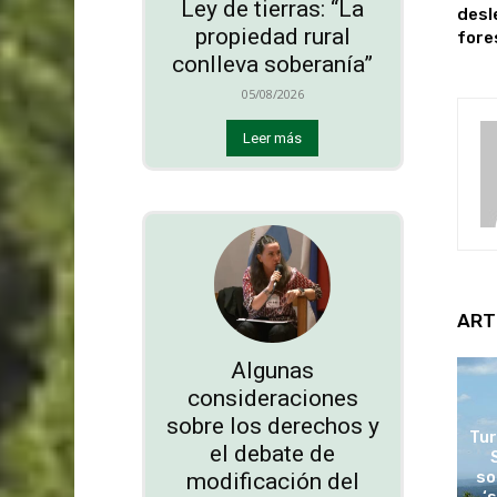
Ley de tierras: “La
desl
propiedad rural
fore
conlleva soberanía”
05/08/2026
Leer más
ART
Algunas
consideraciones
sobre los derechos y
Tur
el debate de
so
modificación del