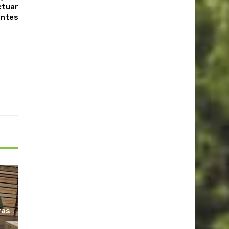
ctuar
ntes
ras