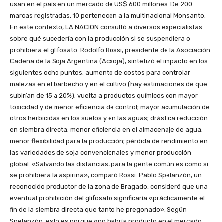
usan en el país en un mercado de US$ 600 millones. De 200
marcas registradas, 10 pertenecen a la multinacional Monsanto.
En este contexto, LA NACION consultó a diversos especialistas
sobre qué sucedería con la producción si se suspendiera o
prohibiera el glifosato. Rodolfo Rossi, presidente de la Asociación
Cadena de la Soja Argentina (Acsoja), sintetizó el impacto en los
siguientes ocho puntos: aumento de costos para controlar
malezas en el barbecho y en el cultivo (hay estimaciones de que
subirían de 15 a 20%); vuelta a productos químicos con mayor
toxicidad y de menor eficiencia de control; mayor acumulación de
otros herbicidas en los suelos y en las aguas; drástica reducción
en siembra directa; menor eficiencia en el almacenaje de agua;
menor flexibilidad para la producción; pérdida de rendimiento en
las variedades de soja convencionales y menor producción
global. «Salvando las distancias, para la gente común es como si
se prohibiera la aspirina», comparó Rossi. Pablo Spelanzón, un
reconocido productor de la zona de Bragado, consideró que una
eventual prohibición del glifosato significaría «prácticamente el
fin de la siembra directa que tanto he pregonado». Según
Spelanzón, esto es porque «no habría producto en el mercado