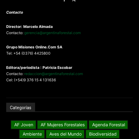
Contacto
Director: Marcelo Almada
Contacto:
gerencia@argentinaforestal.com
G
rupo Misiones
Online.Com
SA
Tel: +54 (0376) 4425800
Editora/periodista : Patricia Escobar
Contacto:
redaccion@argentinaforestal.com
Cel: (+54)9 376 15 4 131636
Categorías
AF Joven
AF Mujeres Forestales
Agenda Forestal
Ambiente
Aves del Mundo
Biodiversidad