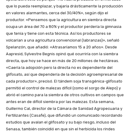
que lo pueda reemplazar, y bajaría drásticamente la producción
en valores alarmantes, cerca del 30/40%», según dijo el
productor. «Pensemos que la agricultura en siembra directa
ocupa un área del 70 a 80% y el productor perdería la gimnasia
que tenía y tiene con esta técnica. Así los productores se
volcarían a una agricultura convencional (labranzas)», señaló
Spelanzón, que añadió: «Atrasaríamos 15 a 20 años». Desde
Aapresid, Sylvestre Begnis opinó qué ocurriría con la siembra
directa, que hoy se hace en más de 20 millones de hectáreas.
«Caería la adopción pero la directa no es dependiente del
glifosato, así que dependería de la decisión agroempresarial de
cada productor», precisó. El tándem soja transgénica-glifosato
permitió el control de malezas difícil (como el sorgo de Alepo) y
abrió el camino para la siembra de otros cultivos en campos que
antes eran de difícil siembra por las malezas. Esta semana,
Guillermo Cal, director de la Cámara de Sanidad Agropecuaria y
Fertilizantes (Casafe), que difundió un comunicado recordando
estudios que avalan el glifosato y su bajo riesgo, incluso del
Senasa, también coincidió en que sin el herbicida los rindes