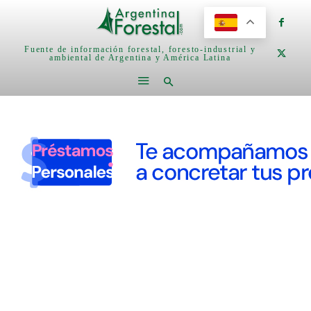
Fuente de información forestal, foresto-industrial y
ambiental de Argentina y América Latina