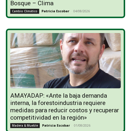
Bosque – Clima
Patricia Escobar
-
04/08/2026
Cambio Climático
AMAYADAP: «Ante la baja demanda
interna, la forestoindustria requiere
medidas para reducir costos y recuperar
competitividad en la región»
Patricia Escobar
-
01/08/2026
Madera & Mueble