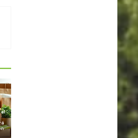
S
 al
rá
en