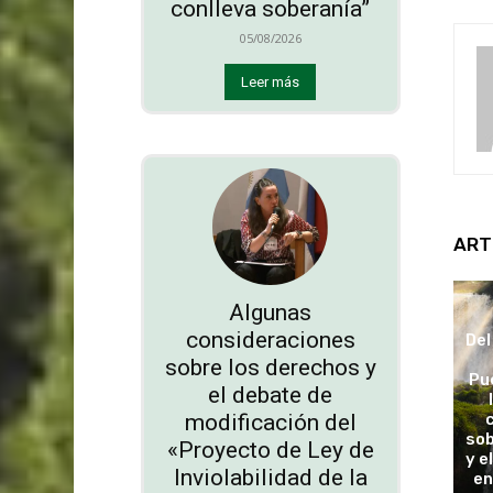
conlleva soberanía”
05/08/2026
Leer más
ART
Algunas
consideraciones
Del
sobre los derechos y
Pu
el debate de
modificación del
sob
«Proyecto de Ley de
y e
Inviolabilidad de la
en