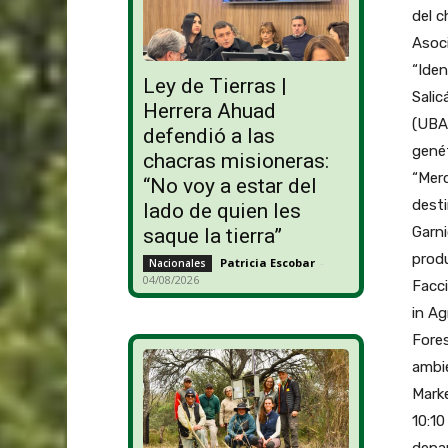
del c
Asoci
“Iden
Ley de Tierras |
Salic
Herrera Ahuad
(UBA
defendió a las
genét
chacras misioneras:
“Merc
“No voy a estar del
desti
lado de quien les
Garn
saque la tierra”
produ
Patricia Escobar
-
Nacionales
04/08/2026
Facci
in Ag
Fores
ambie
Marke
10:10
depar