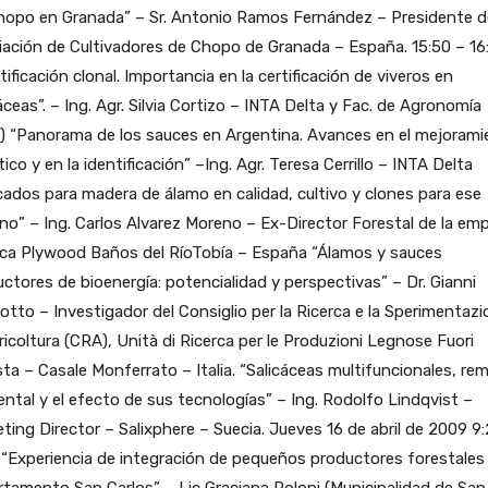
hopo en Granada” – Sr. Antonio Ramos Fernández – Presidente d
ación de Cultivadores de Chopo de Granada – España. 15:50 – 16
tificación clonal. Importancia en la certificación de viveros en
áceas”. – Ing. Agr. Silvia Cortizo – INTA Delta y Fac. de Agronomía
) “Panorama de los sauces en Argentina. Avances en el mejorami
ico y en la identificación” –Ing. Agr. Teresa Cerrillo – INTA Delta
ados para madera de álamo en calidad, cultivo y clones para ese
no” – Ing. Carlos Alvarez Moreno – Ex-Director Forestal de la em
ica Plywood Baños del RíoTobía – España “Álamos y sauces
ctores de bioenergía: potencialidad y perspectivas” – Dr. Gianni
otto – Investigador del Consiglio per la Ricerca e la Sperimentaz
ricoltura (CRA), Unità di Ricerca per le Produzioni Legnose Fuori
ta – Casale Monferrato – Italia. “Salicáceas multifuncionales, re
ntal y el efecto de sus tecnologías” – Ing. Rodolfo Lindqvist –
ting Director – Salixphere – Suecia. Jueves 16 de abril de 2009 9
 “Experiencia de integración de pequeños productores forestales 
tamento San Carlos” – Lic Graciana Poloni (Municipalidad de San