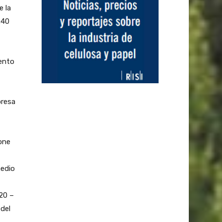
e la
:40
ento
presa
ione
medio
:20 –
del