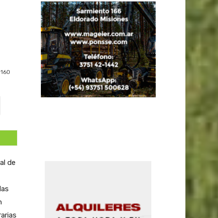
l
160
al de
las
n
arias