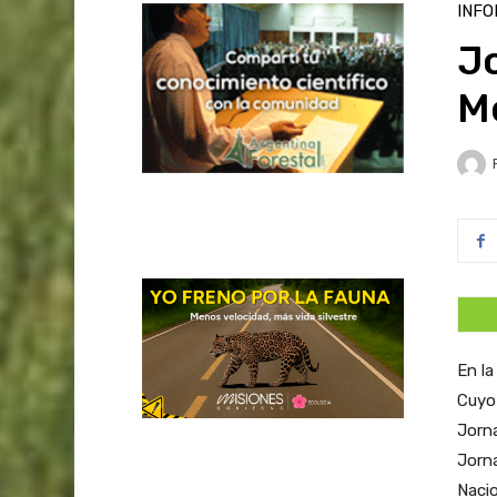
INFO
J
Me
En la
Cuyo 
Jorna
Jorna
Naci