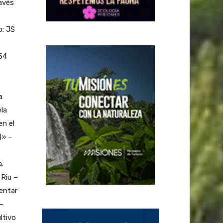
avés
o: JS
54
a
ela
n el
)» –
.
 Riu –
entar
 –
ltivo