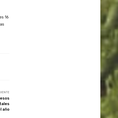
es 16
tas
UIENTE
pesos
tales
l año