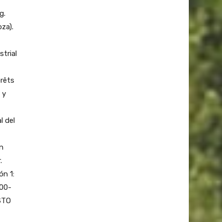
g.
za).
trial
orêts
 y
l del
n
.
ón 1:
:00-
OSTO