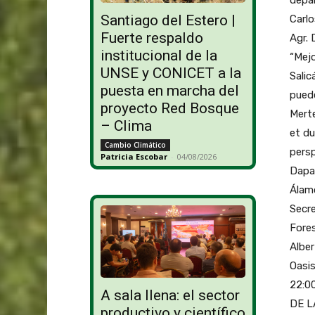
Santiago del Estero |
Carlo
Fuerte respaldo
Agr. 
institucional de la
“Mejo
UNSE y CONICET a la
Salic
puesta en marcha del
puede
proyecto Red Bosque
Merte
– Clima
et du
Cambio Climático
persp
Patricia Escobar
-
04/08/2026
Dapa
Álamo
Secre
Fores
Alber
Oasis
22:00
A sala llena: el sector
DE L
productivo y científico