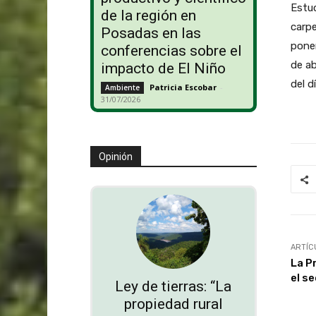
Estud
de la región en
carpe
Posadas en las
ponen
conferencias sobre el
de ab
impacto de El Niño
del d
Patricia Escobar
-
Ambiente
31/07/2026
Opinión
ARTÍC
La P
el se
Ley de tierras: “La
propiedad rural