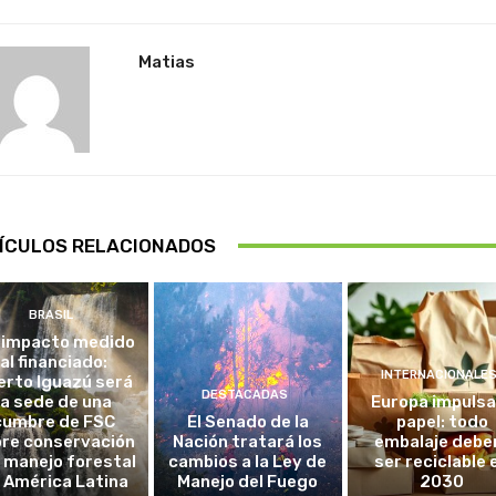
Matias
ÍCULOS RELACIONADOS
BRASIL
 impacto medido
al financiado:
INTERNACIONALE
erto Iguazú será
DESTACADAS
la sede de una
Europa impulsa
cumbre de FSC
El Senado de la
papel: todo
re conservación
Nación tratará los
embalaje debe
l manejo forestal
cambios a la Ley de
ser reciclable 
 América Latina
Manejo del Fuego
2030