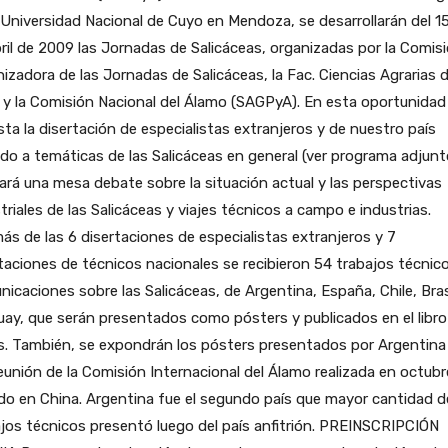
 Universidad Nacional de Cuyo en Mendoza, se desarrollarán del 15
ril de 2009 las Jornadas de Salicáceas, organizadas por la Comis
izadora de las Jornadas de Salicáceas, la Fac. Ciencias Agrarias 
y la Comisión Nacional del Álamo (SAGPyA). En esta oportunidad
sta la disertación de especialistas extranjeros y de nuestro país
ido a temáticas de las Salicáceas en general (ver programa adjunt
zará una mesa debate sobre la situación actual y las perspectivas
triales de las Salicáceas y viajes técnicos a campo e industrias.
s de las 6 disertaciones de especialistas extranjeros y 7
taciones de técnicos nacionales se recibieron 54 trabajos técnic
icaciones sobre las Salicáceas, de Argentina, España, Chile, Bras
ay, que serán presentados como pósters y publicados en el libro
. También, se expondrán los pósters presentados por Argentina 
unión de la Comisión Internacional del Álamo realizada en octubr
o en China. Argentina fue el segundo país que mayor cantidad d
jos técnicos presentó luego del país anfitrión. PREINSCRIPCIÓN