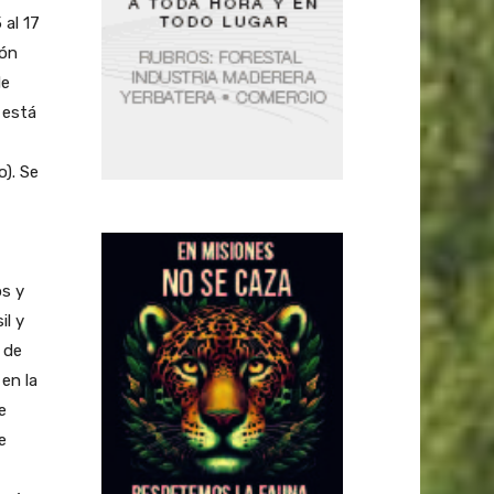
 al 17
ión
de
 está
o). Se
os y
il y
 de
en la
e
e