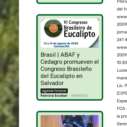
PREVI
del f
www.j
2009
jorn
261 
www.
Brasil | ABAF y
2009
Cedagro promueven el
10:30
Congreso Brasileño
Luce
del Eucalipto en
manej
Salvador
Lic. 
Agenda Forestal
(CIPE
Patricia Escobar
-
05/08/2026
Exper
FCA –
la pr
Geren