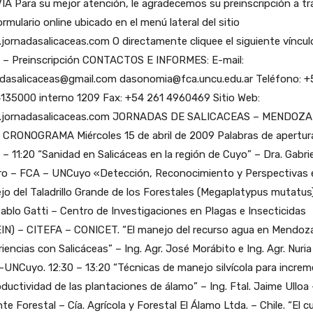
A Para su mejor atención, le agradecemos su preinscripción a tr
ormulario online ubicado en el menú lateral del sitio
ornadasalicaceas.com O directamente cliquee el siguiente víncul
 – Preinscripción CONTACTOS E INFORMES: E-mail:
adasalicaceas@gmail.com dasonomia@fca.uncu.edu.ar Teléfono: +
4135000 interno 1209 Fax: +54 261 4960469 Sitio Web:
jornadasalicaceas.com JORNADAS DE SALICACEAS – MENDOZA
 CRONOGRAMA Miércoles 15 de abril de 2009 Palabras de apertur
 – 11:20 “Sanidad en Salicáceas en la región de Cuyo” – Dra. Gabri
ro – FCA – UNCuyo «Detección, Reconocimiento y Perspectivas e
o del Taladrillo Grande de los Forestales (Megaplatypus mutatus
Pablo Gatti – Centro de Investigaciones en Plagas e Insecticidas
IN) – CITEFA – CONICET. “El manejo del recurso agua en Mendoza
iencias con Salicáceas” – Ing. Agr. José Morábito e Ing. Agr. Nuria
UNCuyo. 12:30 – 13:20 “Técnicas de manejo silvícola para increm
oductividad de las plantaciones de álamo” – Ing. Ftal. Jaime Ulloa
te Forestal – Cía. Agrícola y Forestal El Álamo Ltda. – Chile. “El cu