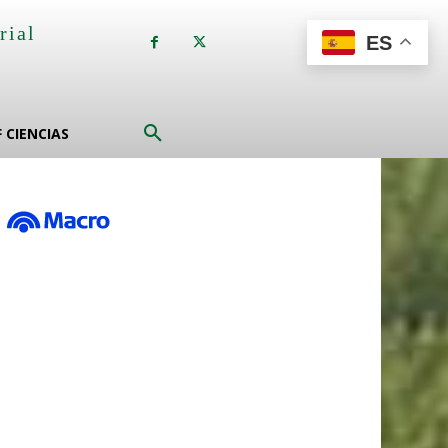
rial
ES
a
F CIENCIAS