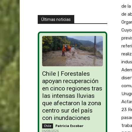
de la
de ab
Últimas noticias
Organ
Cuyo 
previ
refer
reali
indus
Ademá
Chile | Forestales
diser
apoyan recuperación
comun
en cinco regiones tras
Urugu
las intensas lluvias
Actas
que afectaron la zona
23 Re
centro sur del país
con inundaciones
pasad
traba
Patricia Escobar
-
Chile
06/08/2026