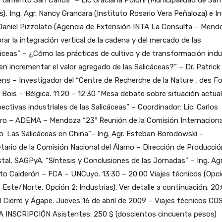
s), Ing. Agr. Nancy Grancara (Instituto Rosario Vera Peñaloza) e In
Daniel Pizzolato (Agencia de Extensión INTA La Consulta – Mendo
rar la integración vertical de la cadena y del mercado de las
áceas” – ¿Cómo las prácticas de cultivo y de transformación indus
n incrementar el valor agregado de las Salicáceas?” – Dr. Patrick
ns – Investigador del “Centre de Recherche de la Nature , des F
 Bois – Bélgica. 11:20 – 12:30 “Mesa debate sobre situación actual
ectivas industriales de las Salicáceas” – Coordinador: Lic. Carlos
ro – ADEMA – Mendoza “23ª Reunión de la Comisión Internaciona
: Las Salicáceas en China”– Ing. Agr. Esteban Borodowski –
tario de la Comisión Nacional del Álamo – Dirección de Producció
tal, SAGPyA. “Síntesis y Conclusiones de las Jornadas” – Ing. Agr
to Calderón – FCA – UNCuyo. 13:30 – 20:00 Viajes técnicos (Opci
 Este/Norte, Opción 2: Industrias). Ver detalle a continuación. 20
 Cierre y Ágape. Jueves 16 de abril de 2009 – Viajes técnicos C
A INSCRIPCIÓN Asistentes: 250 $ (doscientos cincuenta pesos)