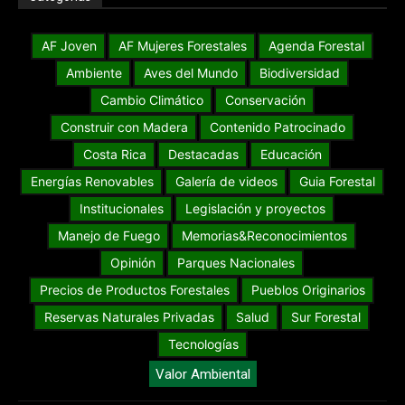
AF Joven
AF Mujeres Forestales
Agenda Forestal
Ambiente
Aves del Mundo
Biodiversidad
Cambio Climático
Conservación
Construir con Madera
Contenido Patrocinado
Costa Rica
Destacadas
Educación
Energías Renovables
Galería de videos
Guia Forestal
Institucionales
Legislación y proyectos
Manejo de Fuego
Memorias&Reconocimientos
Opinión
Parques Nacionales
Precios de Productos Forestales
Pueblos Originarios
Reservas Naturales Privadas
Salud
Sur Forestal
Tecnologías
Valor Ambiental