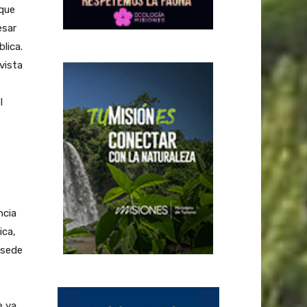
 que
esar
blica.
vista
l
ncia
ica,
 sede
e ya