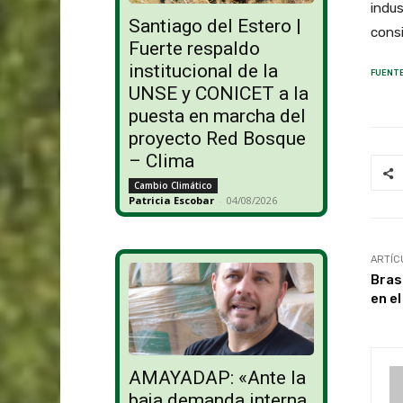
indus
Santiago del Estero |
consi
Fuerte respaldo
institucional de la
FUENTE
UNSE y CONICET a la
puesta en marcha del
proyecto Red Bosque
– Clima
Cambio Climático
Patricia Escobar
-
04/08/2026
ARTÍC
Bras
en e
AMAYADAP: «Ante la
baja demanda interna,