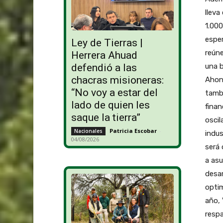
lleva
1.00
esper
Ley de Tierras |
reúne
Herrera Ahuad
una b
defendió a las
chacras misioneras:
Ahone
“No voy a estar del
tambi
lado de quien les
finan
saque la tierra”
oscil
Patricia Escobar
-
Nacionales
indus
04/08/2026
será 
a asu
desar
optim
año, 
respa