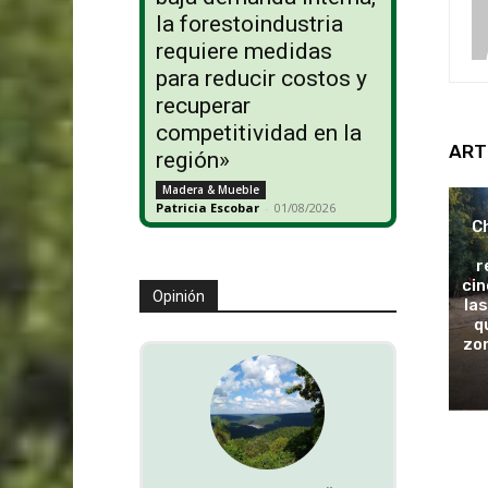
la forestoindustria
requiere medidas
para reducir costos y
recuperar
competitividad en la
ART
región»
Madera & Mueble
Patricia Escobar
-
01/08/2026
Ch
r
cin
Opinión
las
q
zon