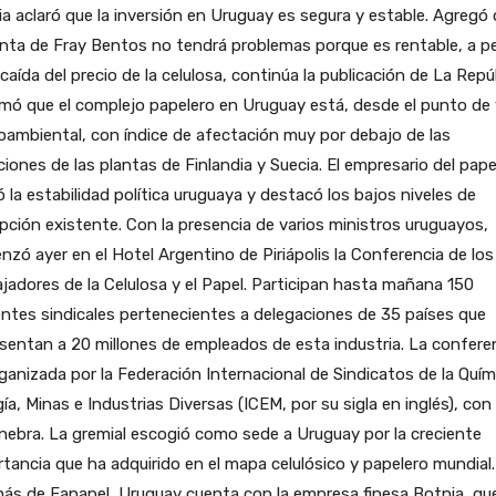
a aclaró que la inversión en Uruguay es segura y estable. Agregó
anta de Fray Bentos no tendrá problemas porque es rentable, a p
 caída del precio de la celulosa, continúa la publicación de La Repú
mó que el complejo papelero en Uruguay está, desde el punto de 
ambiental, con índice de afectación muy por debajo de las
iones de las plantas de Finlandia y Suecia. El empresario del pape
ó la estabilidad política uruguaya y destacó los bajos niveles de
pción existente. Con la presencia de varios ministros uruguayos,
zó ayer en el Hotel Argentino de Piriápolis la Conferencia de los
jadores de la Celulosa y el Papel. Participan hasta mañana 150
entes sindicales pertenecientes a delegaciones de 35 países que
sentan a 20 millones de empleados de esta industria. La confere
ganizada por la Federación Internacional de Sindicatos de la Quím
ía, Minas e Industrias Diversas (ICEM, por su sigla en inglés), con
nebra. La gremial escogió como sede a Uruguay por la creciente
tancia que ha adquirido en el mapa celulósico y papelero mundial.
ás de Fanapel, Uruguay cuenta con la empresa finesa Botnia, qu