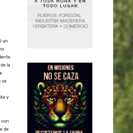
ó un
omo
dente
de la
de
a se
dia y
a
, con
te de