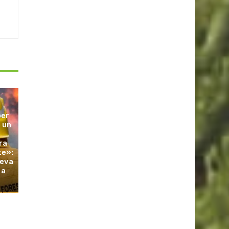
ber
 un
l
ra
te»:
leva
 a