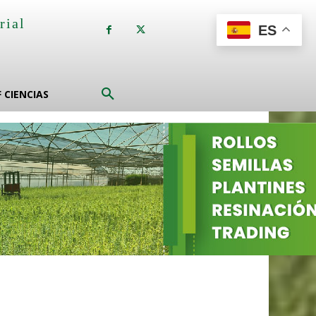
rial
ES
a
F CIENCIAS