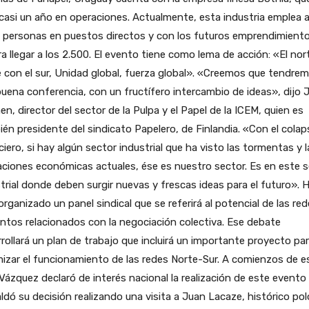
 casi un año en operaciones. Actualmente, esta industria emplea 
0 personas en puestos directos y con los futuros emprendimient
a llegar a los 2.500. El evento tiene como lema de acción: «El nor
 con el sur, Unidad global, fuerza global». «Creemos que tendre
uena conferencia, con un fructífero intercambio de ideas», dijo 
n, director del sector de la Pulpa y el Papel de la ICEM, quien es
én presidente del sindicato Papelero, de Finlandia. «Con el cola
ciero, si hay algún sector industrial que ha visto las tormentas y l
aciones económicas actuales, ése es nuestro sector. Es en este 
trial donde deben surgir nuevas y frescas ideas para el futuro». 
organizado un panel sindical que se referirá al potencial de las red
ntos relacionados con la negociación colectiva. Ese debate
rollará un plan de trabajo que incluirá un importante proyecto pa
izar el funcionamiento de las redes Norte-Sur. A comienzos de e
Vázquez declaró de interés nacional la realización de este evento
ldó su decisión realizando una visita a Juan Lacaze, histórico pol