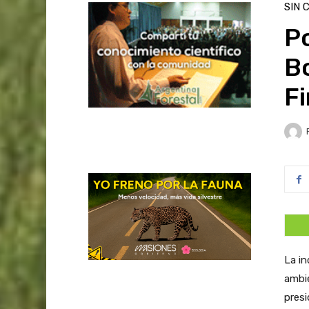
SIN 
Po
Bo
Fi
La in
ambie
presi