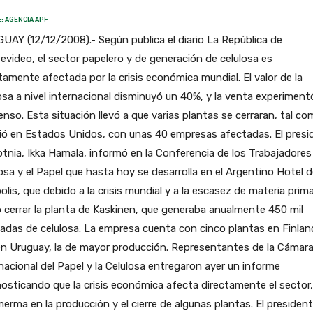
: AGENCIA APF
AY (12/12/2008).- Según publica el diario La República de
video, el sector papelero y de generación de celulosa es
tamente afectada por la crisis económica mundial. El valor de la
osa a nivel internacional disminuyó un 40%, y la venta experiment
nso. Esta situación llevó a que varias plantas se cerraran, tal c
ió en Estados Unidos, con unas 40 empresas afectadas. El presi
tnia, Ikka Hamala, informó en la Conferencia de los Trabajadores 
osa y el Papel que hasta hoy se desarrolla en el Argentino Hotel 
polis, que debido a la crisis mundial y a la escasez de materia prim
 cerrar la planta de Kaskinen, que generaba anualmente 450 mil
adas de celulosa. La empresa cuenta con cinco plantas en Finlan
en Uruguay, la de mayor producción. Representantes de la Cámar
nacional del Papel y la Celulosa entregaron ayer un informe
osticando que la crisis económica afecta directamente el sector
erma en la producción y el cierre de algunas plantas. El presiden