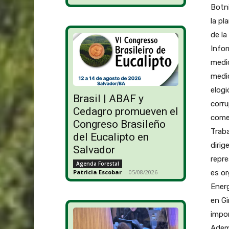
Botni
la pl
de la
Infor
medio
medic
elogi
Brasil | ABAF y
corru
Cedagro promueven el
comen
Congreso Brasileño
Traba
del Eucalipto en
dirig
Salvador
repre
Agenda Forestal
es or
Patricia Escobar
-
05/08/2026
Energ
en Gi
impor
Adem