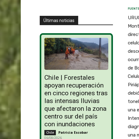
FUENTE
URUGU
Últimas noticias
Monte
direc
celul
desce
ocurr
de Bo
Celul
Chile | Forestales
apoyan recuperación
Piriá
en cinco regiones tras
debió
las intensas lluvias
tonel
que afectaron la zona
una 
centro sur del país
Inter
con inundaciones
diagn
Patricia Escobar
-
Chile
una m
06/08/2026