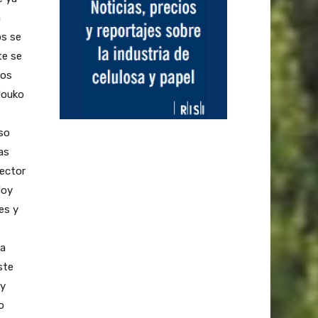
a
os se
te se
mos
Jouko
pso
as
sector
Hoy
es y
ra
ste
 y
o