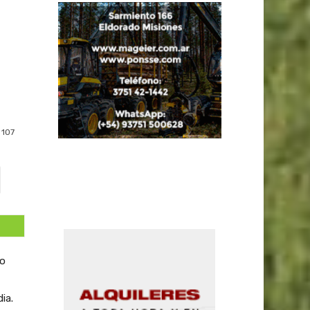
107
io
ia.