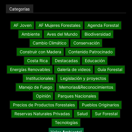
Categorías
AF Joven
AF Mujeres Forestales
Agenda Forestal
Ambiente
Aves del Mundo
Biodiversidad
Cambio Climático
Conservación
Construir con Madera
Contenido Patrocinado
Costa Rica
Destacadas
Educación
Energías Renovables
Galería de videos
Guia Forestal
Institucionales
Legislación y proyectos
Manejo de Fuego
Memorias&Reconocimientos
Opinión
Parques Nacionales
Precios de Productos Forestales
Pueblos Originarios
Reservas Naturales Privadas
Salud
Sur Forestal
Tecnologías