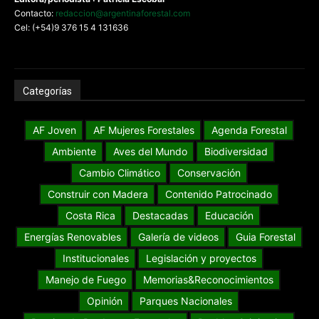
Contacto:
redaccion@argentinaforestal.com
Cel: (+54)9 376 15 4 131636
Categorías
AF Joven
AF Mujeres Forestales
Agenda Forestal
Ambiente
Aves del Mundo
Biodiversidad
Cambio Climático
Conservación
Construir con Madera
Contenido Patrocinado
Costa Rica
Destacadas
Educación
Energías Renovables
Galería de videos
Guia Forestal
Institucionales
Legislación y proyectos
Manejo de Fuego
Memorias&Reconocimientos
Opinión
Parques Nacionales