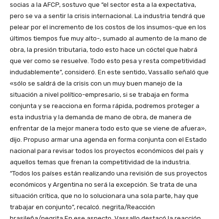
socias a la AFCP, sostuvo que “el sector esta a la expectativa,
pero se va a sentir la crisis internacional. La industria tendrá que
pelear por el incremento de los costos de los insumos-que en los
últimos tiempos fue muy alto-, sumado al aumento de la mano de
obra, la presión tributaria, todo esto hace un cóctel que habrá
que ver como se resuelve. Todo esto pesa y resta competitividad
indudablemente”, consideró. En este sentido, Vassallo señaló que
«sólo se saldrá de la crisis con un muy buen manejo de la
situación a nivel político-empresario, si se trabaja en forma
conjunta y se reacciona en forma rápida, podremos proteger a
esta industria y la demanda de mano de obra, de manera de
enfrentar de la mejor manera todo esto que se viene de afuera»,
dijo. Propuso armar una agenda en forma conjunta con el Estado
nacional para revisar todos los proyectos económicos del país y
aquellos temas que frenan la competitividad de la industria.
“Todos los países están realizando una revisión de sus proyectos
económicos y Argentina no será la excepción. Se trata de una
situación crítica, que no lo solucionara una sola parte, hay que
trabajar en conjunto”, recalcó. negrita/Reacción
brasileña/negrita En ese aspecto, Vassallo destacó la reacción