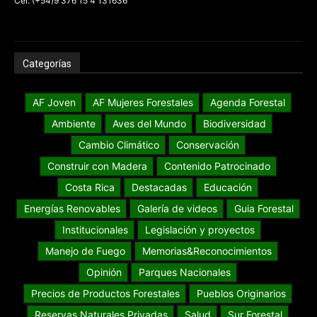
Cel: (+54)9 376 15 4 131636
Categorías
AF Joven
AF Mujeres Forestales
Agenda Forestal
Ambiente
Aves del Mundo
Biodiversidad
Cambio Climático
Conservación
Construir con Madera
Contenido Patrocinado
Costa Rica
Destacadas
Educación
Energías Renovables
Galería de videos
Guia Forestal
Institucionales
Legislación y proyectos
Manejo de Fuego
Memorias&Reconocimientos
Opinión
Parques Nacionales
Precios de Productos Forestales
Pueblos Originarios
Reservas Naturales Privadas
Salud
Sur Forestal