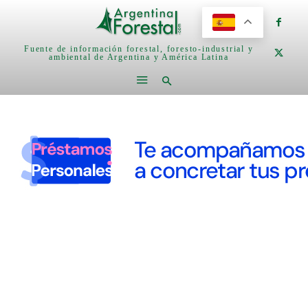
Fuente de información forestal, foresto-industrial y
ambiental de Argentina y América Latina