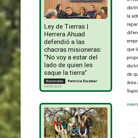
distr
la ad
repa
Ley de Tierras |
difer
Herrera Ahuad
empre
defendió a las
chacras misioneras:
que l
“No voy a estar del
propi
lado de quien les
distr
saque la tierra”
de qu
Patricia Escobar
-
Nacionales
área 
04/08/2026
Supon
FUENTE