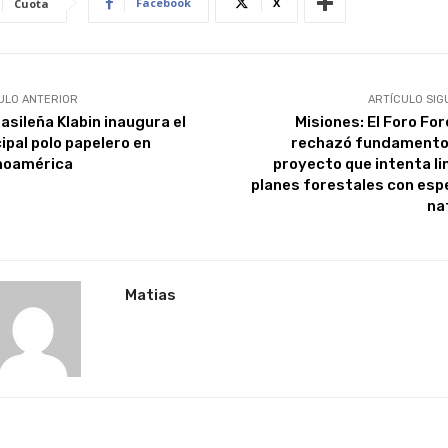
Facebook
X
Cuota
ULO ANTERIOR
ARTÍCULO SIG
asileña Klabin inaugura el
Misiones: El Foro For
ipal polo papelero en
rechazó fundamento
noamérica
proyecto que intenta li
planes forestales con esp
na
Matias