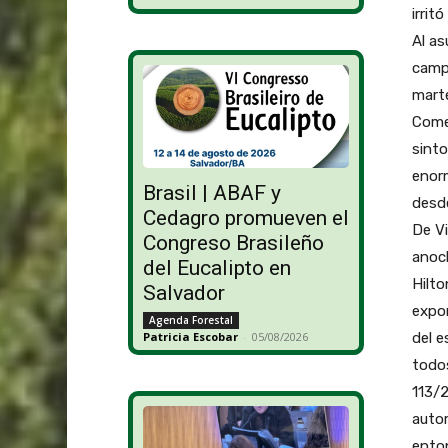
irrit
Al as
campo
marte
Comer
sinto
enorm
Brasil | ABAF y
desde
Cedagro promueven el
De Vi
Congreso Brasileño
anoch
del Eucalipto en
Hilto
Salvador
expor
Agenda Forestal
del e
Patricia Escobar
-
05/08/2026
todos
113/2
autom
enton