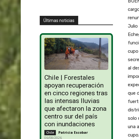
BUEN
cargo
renun
Últimas noticias
Julio
Eche
funci
cupo 
secre
al de
impon
Chile | Forestales
apoyan recuperación
exped
en cinco regiones tras
que d
las intensas lluvias
fuert
que afectaron la zona
distr
centro sur del país
solo 
con inundaciones
una a
Patricia Escobar
-
Chile
cupo
06/08/2026