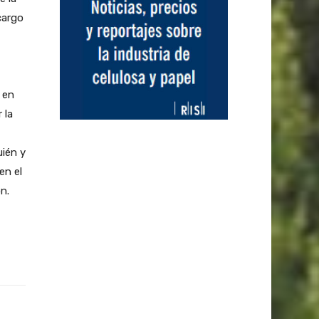
cargo
 en
 la
uién y
en el
n.