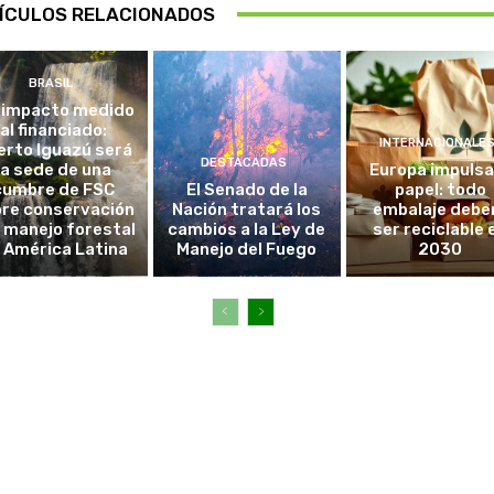
ÍCULOS RELACIONADOS
BRASIL
 impacto medido
al financiado:
INTERNACIONALE
erto Iguazú será
DESTACADAS
la sede de una
Europa impulsa
cumbre de FSC
El Senado de la
papel: todo
re conservación
Nación tratará los
embalaje debe
l manejo forestal
cambios a la Ley de
ser reciclable 
 América Latina
Manejo del Fuego
2030