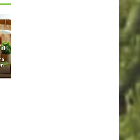
S
 al
rá
en