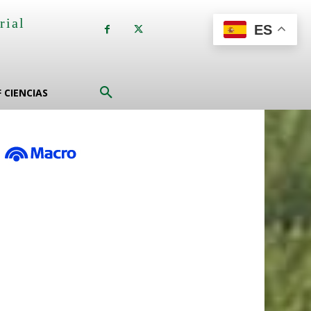
rial
ES
a
F CIENCIAS