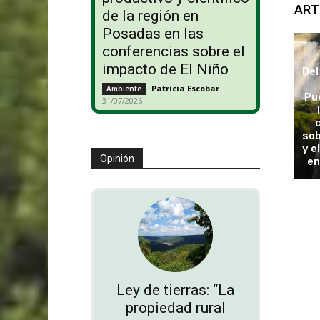
ART
de la región en
Posadas en las
conferencias sobre el
impacto de El Niño
Del
Patricia Escobar
-
Ambiente
Pu
31/07/2026
sob
y e
Opinión
en
Ley de tierras: “La
propiedad rural