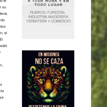
o el
r su
eral,
rdo
 dos
n, el
El
cedió
y
n,
pi
nte
ese
A