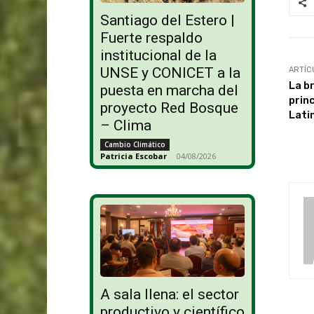
Santiago del Estero |
Fuerte respaldo
institucional de la
UNSE y CONICET a la
ARTÍC
La br
puesta en marcha del
princ
proyecto Red Bosque
Lati
– Clima
Cambio Climático
Patricia Escobar
-
04/08/2026
A sala llena: el sector
productivo y científico