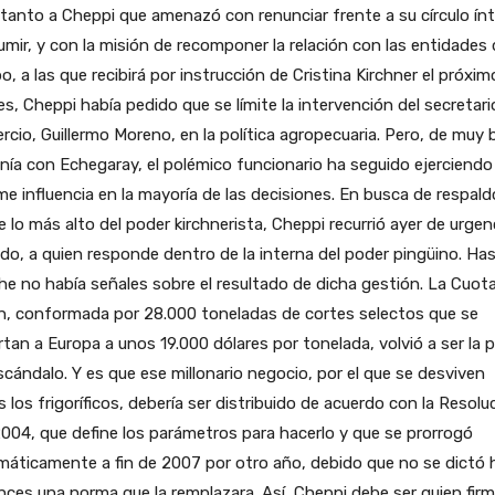
ó tanto a Cheppi que amenazó con renunciar frente a su círculo ín
umir, y con la misión de recomponer la relación con las entidades 
, a las que recibirá por instrucción de Cristina Kirchner el próxim
s, Cheppi había pedido que se límite la intervención del secretari
cio, Guillermo Moreno, en la política agropecuaria. Pero, de muy
nía con Echegaray, el polémico funcionario ha seguido ejerciendo
e influencia en la mayoría de las decisiones. En busca de respald
 lo más alto del poder kirchnerista, Cheppi recurrió ayer de urgen
do, a quien responde dentro de la interna del poder pingüino. Ha
e no había señales sobre el resultado de dicha gestión. La Cuot
n, conformada por 28.000 toneladas de cortes selectos que se
tan a Europa a unos 19.000 dólares por tonelada, volvió a ser la p
scándalo. Y es que ese millonario negocio, por el que se desviven
 los frigoríficos, debería ser distribuido de acuerdo con la Resolu
004, que define los parámetros para hacerlo y que se prorrogó
áticamente a fin de 2007 por otro año, debido que no se dictó 
ces una norma que la remplazara. Así, Cheppi debe ser quien firm