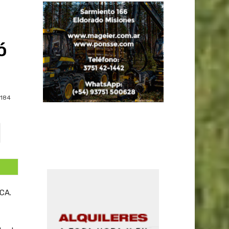
ó
184
CCA.