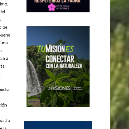
timo.
del
o
o de
 buena
 una
o
cia a
sta
a
iedra
ción
hasta
e la