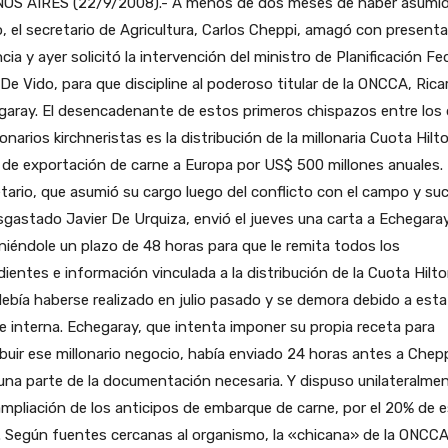
OS AIRES (22/9/2008).- A menos de dos meses de haber asumid
, el secretario de Agricultura, Carlos Cheppi, amagó con presenta
cia y ayer solicitó la intervención del ministro de Planificación Fed
 De Vido, para que discipline al poderoso titular de la ONCCA, Rica
garay. El desencadenante de estos primeros chispazos entre los
onarios kirchneristas es la distribución de la millonaria Cuota Hilto
de exportación de carne a Europa por US$ 500 millones anuales. 
tario, que asumió su cargo luego del conflicto con el campo y su
sgastado Javier De Urquiza, envió el jueves una carta a Echegara
iéndole un plazo de 48 horas para que le remita todos los
ientes e información vinculada a la distribución de la Cuota Hilto
ebía haberse realizado en julio pasado y se demora debido a esta
e interna. Echegaray, que intenta imponer su propia receta para
ibuir ese millonario negocio, había enviado 24 horas antes a Chep
una parte de la documentación necesaria. Y dispuso unilateralme
mpliación de los anticipos de embarque de carne, por el 20% de 
. Según fuentes cercanas al organismo, la «chicana» de la ONCC