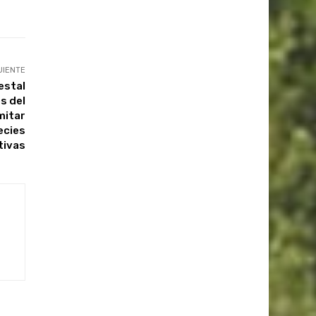
UIENTE
estal
s del
mitar
ecies
tivas