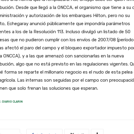
ibución. Desde que llegó a la ONCCA, el organismo que tiene a su 
ministración y autorización de los embarques Hilton, pero no su
rto, Echegaray anunció públicamente que impondría parámetros
entes a los de la Resolución 113. Incluso divulgó un listado de 50
sas que no pudieron cumplir con los envíos de 2007/08 (período
as afectó el paro del campo y el bloqueo exportador impuesto por
a ONCCA), y a las que amenazó con sancionarlas en la nueva
ibución, algo que no está previsto en las regulaciones vigentes. Q
é forma se reparte el millonario negocio es el nudo de esta pelea 
agrícola. Las internas son seguidas por el campo con preocupació
en que solo frenan las soluciones que esperan.
: DIARIO CLARIN