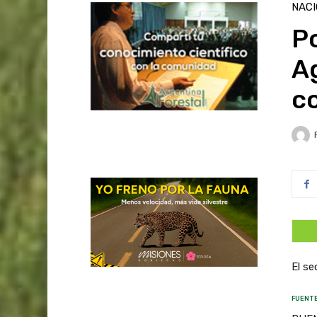
NAC
Po
A
c
El se
FUENTE