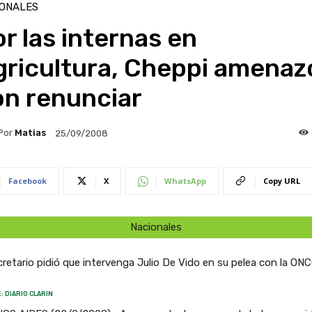
IONALES
r las internas en
gricultura, Cheppi amenaz
on renunciar
Por
Matias
25/09/2008
Facebook
X
WhatsApp
Copy URL
Nacionales
cretario pidió que intervenga Julio De Vido en su pelea con la ON
: DIARIO CLARIN