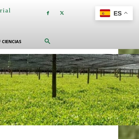
rial
ES
a
F CIENCIAS