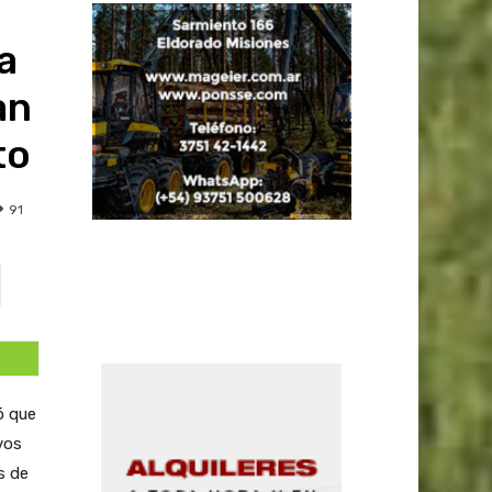
a
an
to
91
ó que
vos
s de