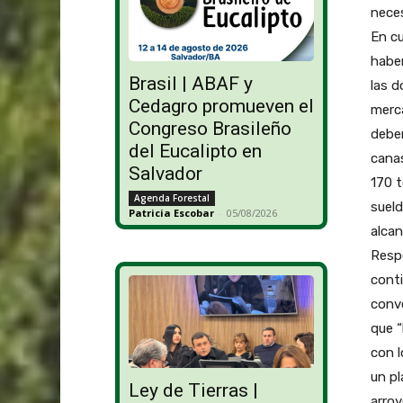
neces
En cu
haber
Brasil | ABAF y
las d
Cedagro promueven el
merca
Congreso Brasileño
deber
del Eucalipto en
canas
Salvador
170 t
Agenda Forestal
sueld
Patricia Escobar
-
05/08/2026
alcan
Respe
cont
conve
que “
con l
un pl
Ley de Tierras |
arroy