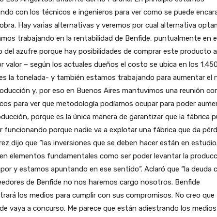
ndo con los técnicos e ingenieros para ver como se puede encar
obra. Hay varias alternativas y veremos por cual alternativa opta
mos trabajando en la rentabilidad de Benfide, puntualmente en e
 del azufre porque hay posibilidades de comprar este producto a
 valor – según los actuales dueños el costo se ubica en los 1.45
es la tonelada- y también estamos trabajando para aumentar el n
roducción y, por eso en Buenos Aires mantuvimos una reunión co
icos para ver que metodología podíamos ocupar para poder aume
oducción, porque es la única manera de garantizar que la fábrica 
r funcionando porque nadie va a explotar una fábrica que da pérd
ez dijo que “las inversiones que se deben hacer están en estudio
ten elementos fundamentales como ser poder levantar la producc
por y estamos apuntando en ese sentido”. Aclaró que “la deuda 
eedores de Benfide no nos haremos cargo nosotros. Benfide
trará los medios para cumplir con sus compromisos. No creo que
de vaya a concurso. Me parece que están adiestrando los medios