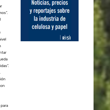
ar
mos”.
l
0
ivel
n
ntar
pueda
idas”.
.
ión
con
 para