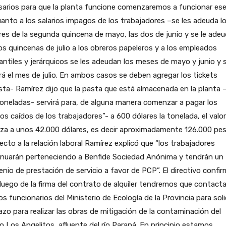
arios para que la planta funcione comenzaremos a funcionar ese
anto a los salarios impagos de los trabajadores –se les adeuda l
es de la segunda quincena de mayo, las dos de junio y se le adeu
os quincenas de julio a los obreros papeleros y a los empleados
ntiles y jerárquicos se les adeudan los meses de mayo y junio y s
á el mes de julio. En ambos casos se deben agregar los tickets
ta- Ramírez dijo que la pasta que está almacenada en la planta 
oneladas- servirá para, de alguna manera comenzar a pagar los
os caídos de los trabajadores”- a 600 dólares la tonelada, el valor
za a unos 42.000 dólares, es decir aproximadamente 126.000 pes
cto a la relación laboral Ramírez explicó que “los trabajadores
inuarán perteneciendo a Benfide Sociedad Anónima y tendrán un
nio de prestación de servicio a favor de PCP”. El directivo confi
luego de la firma del contrato de alquiler tendremos que contact
os funcionarios del Ministerio de Ecología de la Provincia para soli
azo para realizar las obras de mitigación de la contaminación del
o Los Angelitos, afluente del río Paraná. En principio estamos