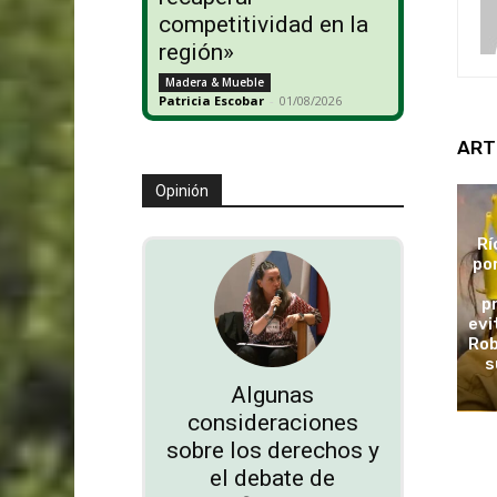
competitividad en la
región»
Madera & Mueble
Patricia Escobar
-
01/08/2026
ART
Opinión
Rí
po
p
evi
Rob
s
Algunas
consideraciones
sobre los derechos y
el debate de