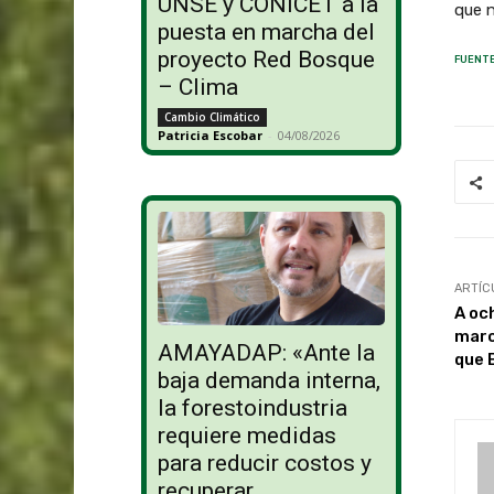
UNSE y CONICET a la
que n
puesta en marcha del
proyecto Red Bosque
FUENTE
– Clima
Cambio Climático
Patricia Escobar
-
04/08/2026
ARTÍC
A oc
marc
AMAYADAP: «Ante la
que 
baja demanda interna,
la forestoindustria
requiere medidas
para reducir costos y
recuperar