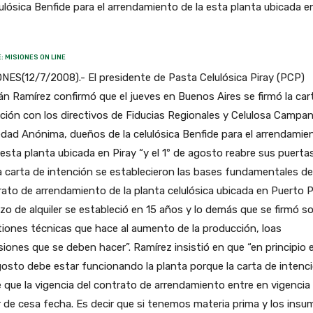
lulósica Benfide para el arrendamiento de la esta planta ubicada e
: MISIONES ON LINE
NES(12/7/2008).- El presidente de Pasta Celulósica Piray (PCP)
n Ramírez confirmó que el jueves en Buenos Aires se firmó la car
ción con los directivos de Fiducias Regionales y Celulosa Campa
dad Anónima, dueños de la celulósica Benfide para el arrendamie
 esta planta ubicada en Piray “y el 1º de agosto reabre sus puertas
a carta de intención se establecieron las bases fundamentales de
ato de arrendamiento de la planta celulósica ubicada en Puerto Pi
azo de alquiler se estableció en 15 años y lo demás que se firmó s
iones técnicas que hace al aumento de la producción, loas
siones que se deben hacer”. Ramírez insistió en que “en principio e
osto debe estar funcionando la planta porque la carta de intenc
 que la vigencia del contrato de arrendamiento entre en vigencia
r de cesa fecha. Es decir que si tenemos materia prima y los ins