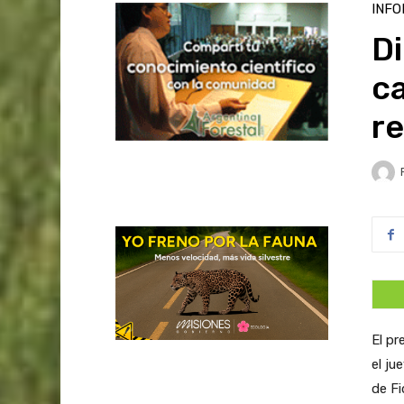
INFO
Di
ca
re
El pr
el ju
de F