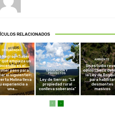
ÍCULOS RELACIONADOS
DESTACADAS
o Negro | «Saber
AMBIENTE
r qué empieza un
incendio es el
Un estudio rev
rimer paso para
cómo Chaco debi
LEGISLACIÓN Y
PROYECTOS
tar el siguiente»:
la Ley de Bosq
erto Molina lleva
Ley de tierras: “La
para habilita
u experiencia a
propiedad rural
desmontes
una...
conlleva soberanía”
masivos