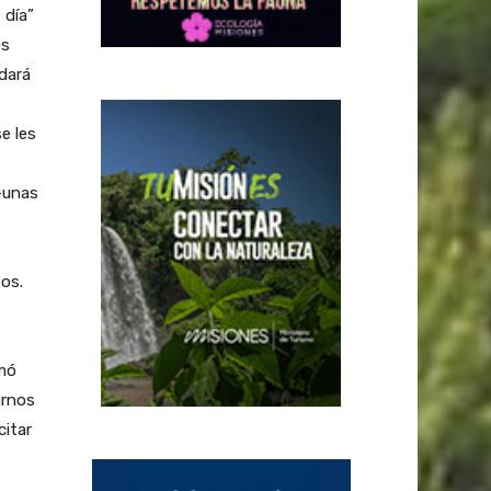
 día”
os
dará
e les
–unas
os.
rmó
arnos
citar