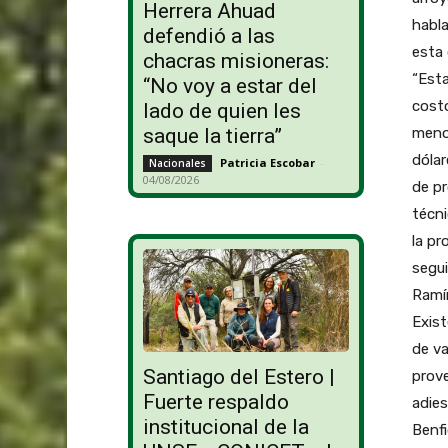
Herrera Ahuad
habla
defendió a las
esta 
chacras misioneras:
“Esta
“No voy a estar del
costo
lado de quien les
menor
saque la tierra”
dólar
Patricia Escobar
-
Nacionales
04/08/2026
de p
técn
la pr
segui
Ramír
Exis
de va
Santiago del Estero |
prov
Fuerte respaldo
adies
institucional de la
Benfi