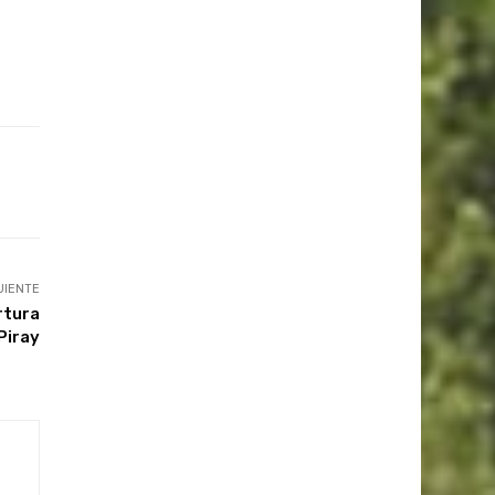
UIENTE
rtura
 Piray