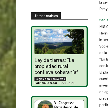
la ce
Piray.
Últimas noticias
FUENTE
MISIO
Herná
inten
Socie
de la
“En l
Ley de tierras: “La
propiedad rural
contr
conlleva soberanía”
El pl
cuest
Legislación y proyectos
Patricia Escobar
-
05/08/2026
inver
de ag
prevé
parti