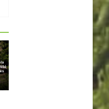
ela
litó
ues
r