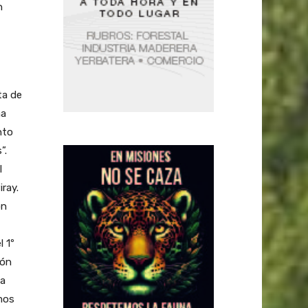
n
ta de
na
nto
”.
l
ray.
on
l 1º
ión
 a
umos