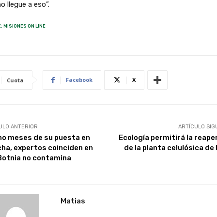
o llegue a eso”.
: MISIONES ON LINE
Facebook
X
Cuota
ULO ANTERIOR
ARTÍCULO SIG
ho meses de su puesta en
Ecología permitirá la reape
ha, expertos coinciden en
de la planta celulósica de
Botnia no contamina
Matias