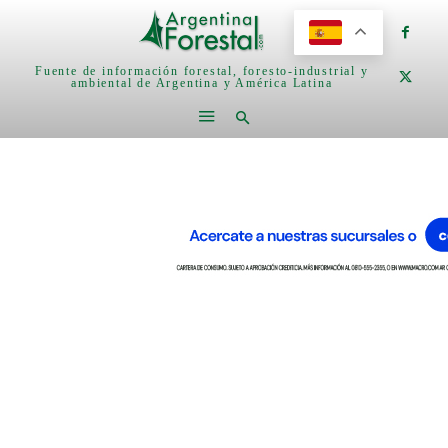
Fuente de información forestal, foresto-industrial y
ambiental de Argentina y América Latina