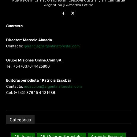
Fuente de información forestal, foresto-industrial y ambiental de
Argentina y América Latina
Contacto
Director: Marcelo Almada
Contacto:
gerencia@argentinaforestal.com
G
rupo Misiones
Online.Com
SA
Tel: +54 (0376) 4425800
Editora/periodista : Patricia Escobar
Contacto:
redaccion@argentinaforestal.com
Cel: (+54)9 376 15 4 131636
Categorías
AF Joven
AF Mujeres Forestales
Agenda Forestal