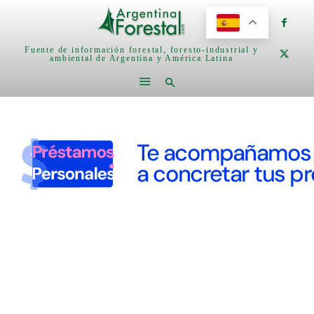
Fuente de información forestal, foresto-industrial y
ambiental de Argentina y América Latina