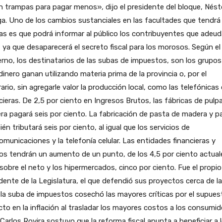
 trampas para pagar menos», dijo el presidente del bloque, Nést
a. Uno de los cambios sustanciales en las facultades que tendrá
s es que podrá informar al público los contribuyentes que adeud
, ya que desaparecerá el secreto fiscal para los morosos. Según el
rno, los destinatarios de las subas de impuestos, son los grupos
inero ganan utilizando materia prima de la provincia o, por el
ario, sin agregarle valor la producción local, como las telefónicas 
cieras. De 2,5 por ciento en Ingresos Brutos, las fábricas de pulp
a pagará seis por ciento. La fabricación de pasta de madera y pa
én tributará seis por ciento, al igual que los servicios de
omunicaciones y la telefonía celular. Las entidades financieras y
s tendrán un aumento de un punto, de los 4,5 por ciento actual
sobre el neto y los hipermercados, cinco por ciento. Fue el propio
dente de la Legislatura, el que defendió sus proyectos cerca de la
 la suba de impuestos cosechó las mayores críticas por el supues
to en la inflación al trasladar los mayores costos a los consumid
Carlos Rovira sostuvo que la reforma fiscal apunta a beneficiar a 