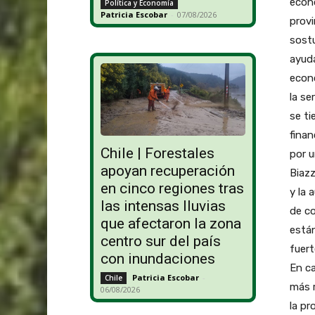
econó
Política y Economía
Patricia Escobar
-
07/08/2026
provi
sostu
ayuda
econó
la se
se ti
finan
Chile | Forestales
por u
apoyan recuperación
Biazz
en cinco regiones tras
y la 
las intensas lluvias
de co
que afectaron la zona
están
centro sur del país
fuert
con inundaciones
En ca
Patricia Escobar
-
Chile
más r
06/08/2026
la pr