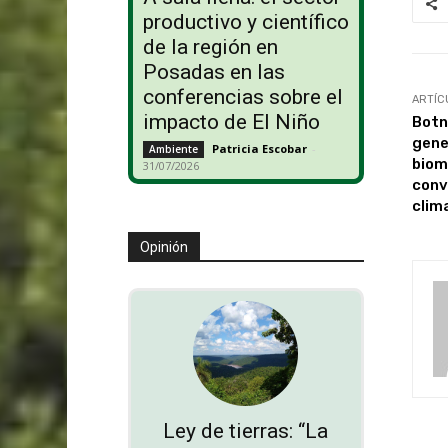
productivo y científico
de la región en
Posadas en las
conferencias sobre el
ARTÍC
impacto de El Niño
Botn
gene
Patricia Escobar
-
Ambiente
biom
31/07/2026
conv
clim
Opinión
Ley de tierras: “La