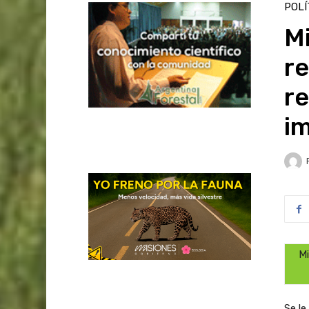
POLÍ
Mi
re
re
i
Mi
Se le