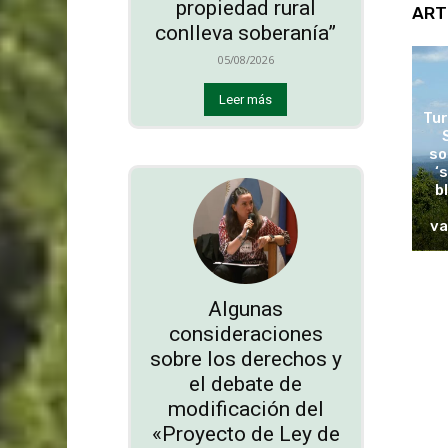
propiedad rural
ART
conlleva soberanía”
05/08/2026
Leer más
Tur
so
‘
b
va
Algunas
consideraciones
sobre los derechos y
el debate de
modificación del
«Proyecto de Ley de