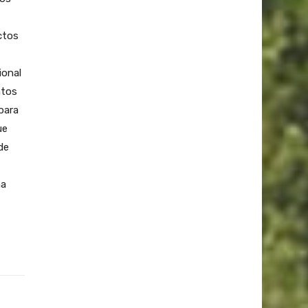
ctos
ional
ntos
para
ue
de
na