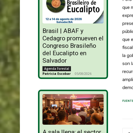
que m
expre
pres
Brasil | ABAF y
públi
Cedagro promueven el
que e
Congreso Brasileño
fisca
del Eucalipto en
la go
Salvador
son l
Agenda Forestal
recur
Patricia Escobar
-
05/08/2026
ampli
demo
FUENTE
A sala llena: el sector