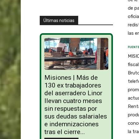
de pa
ofici
Últimas noticias
redis
las e
FUENTE
MISIO
fisca
Bruto
Misiones | Más de
telef
130 ex trabajadores
prome
del aserradero Linor
actua
llevan cuatro meses
Renta
sin respuestas por
produ
sus deudas salariales
conce
e indemnizaciones
tras el cierre...
la t