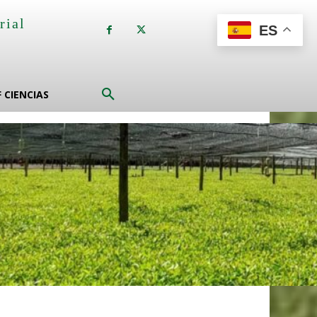
rial
ES
a
F CIENCIAS