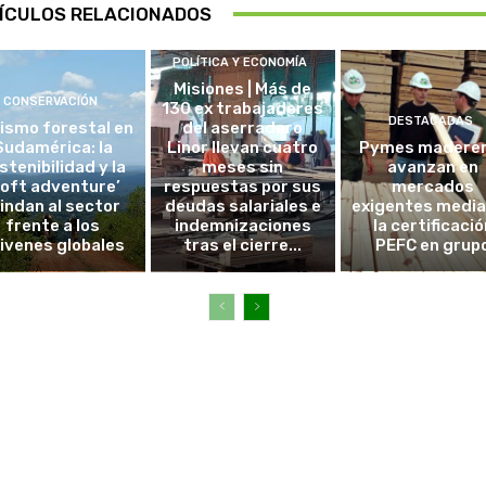
ÍCULOS RELACIONADOS
POLÍTICA Y ECONOMÍA
Misiones | Más de
CONSERVACIÓN
130 ex trabajadores
DESTACADAS
ismo forestal en
del aserradero
Sudamérica: la
Linor llevan cuatro
Pymes madere
stenibilidad y la
meses sin
avanzan en
soft adventure’
respuestas por sus
mercados
lindan al sector
deudas salariales e
exigentes medi
frente a los
indemnizaciones
la certificació
ivenes globales
tras el cierre...
PEFC en grup