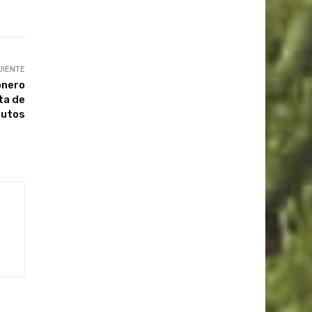
UIENTE
onero
ta de
rutos