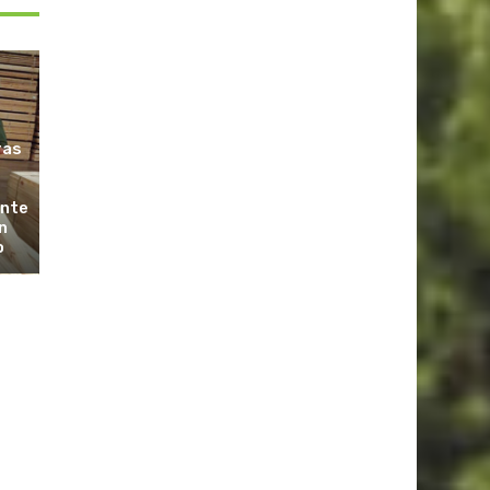
ras
ante
n
o