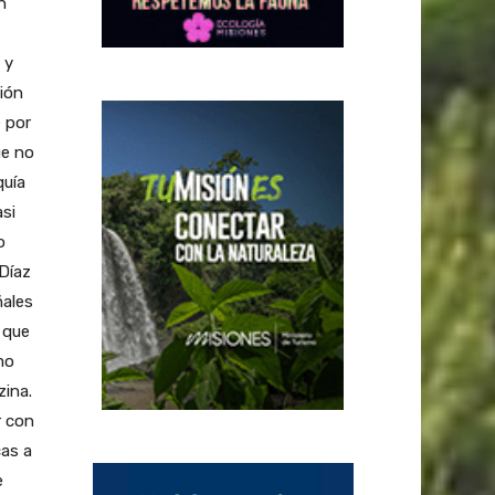
n
 y
sión
 por
ue no
quía
si
o
 Díaz
ñales
 que
mo
zina.
r con
cas a
e