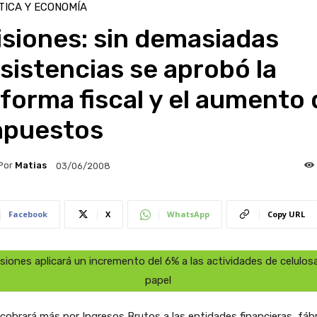
TICA Y ECONOMÍA
siones: sin demasiadas
sistencias se aprobó la
forma fiscal y el aumento 
mpuestos
Por
Matias
03/06/2008
Facebook
X
WhatsApp
Copy URL
siones aplicará un incremento del 6% a las actividades de celulos
papel
 cobrará más por Ingresos Brutos a las entidades financieras, fáb