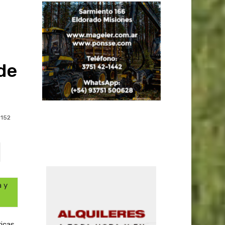
de
152
a y
ricas