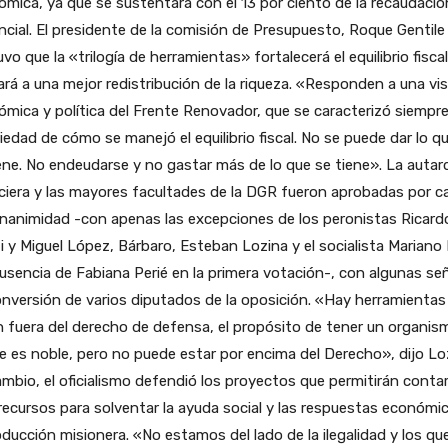
mica, ya que se sustentará con el 13 por ciento de la recaudació
ncial. El presidente de la comisión de Presupuesto, Roque Gentile
vo que la «trilogía de herramientas» fortalecerá el equilibrio fiscal
rá a una mejor redistribución de la riqueza. «Responden a una vi
mica y política del Frente Renovador, que se caracterizó siempre
riedad de cómo se manejó el equilibrio fiscal. No se puede dar lo q
ene. No endeudarse y no gastar más de lo que se tiene». La autar
ciera y las mayores facultades de la DGR fueron aprobadas por ca
nanimidad -con apenas las excepciones de los peronistas Ricard
i y Miguel López, Bárbaro, Esteban Lozina y el socialista Mariano
ausencia de Fabiana Perié en la primera votación-, con algunas se
nversión de varios diputados de la oposición. «Hay herramientas
 fuera del derecho de defensa, el propósito de tener un organis
e es noble, pero no puede estar por encima del Derecho», dijo Lo
mbio, el oficialismo defendió los proyectos que permitirán conta
ecursos para solventar la ayuda social y las respuestas económi
oducción misionera. «No estamos del lado de la ilegalidad y los qu