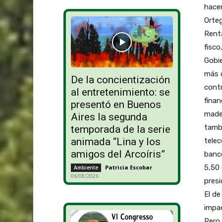
hacen
Orteg
Renta
fisco
Gobie
más d
De la concientización
contr
al entretenimiento: se
finan
presentó en Buenos
mader
Aires la segunda
tambi
temporada de la serie
animada “Lina y los
telec
amigos del Arcoíris”
banco
5,50 
Patricia Escobar
-
Ambiente
06/08/2026
presi
El de
impac
Pero 