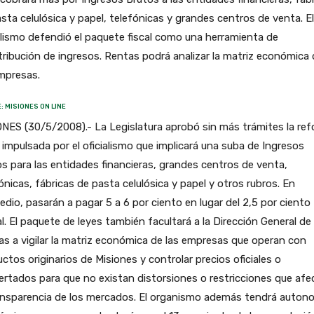
sta celulósica y papel, telefónicas y grandes centros de venta. El
alismo defendió el paquete fiscal como una herramienta de
tribución de ingresos. Rentas podrá analizar la matriz económica
mpresas.
: MISIONES ON LINE
NES (30/5/2008).- La Legislatura aprobó sin más trámites la re
l impulsada por el oficialismo que implicará una suba de Ingresos
s para las entidades financieras, grandes centros de venta,
ónicas, fábricas de pasta celulósica y papel y otros rubros. En
dio, pasarán a pagar 5 a 6 por ciento en lugar del 2,5 por ciento
l. El paquete de leyes también facultará a la Dirección General de
s a vigilar la matriz económica de las empresas que operan con
ctos originarios de Misiones y controlar precios oficiales o
rtados para que no existan distorsiones o restricciones que afe
ransparencia de los mercados. El organismo además tendrá auton