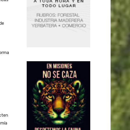
 de
forma
cten
omía