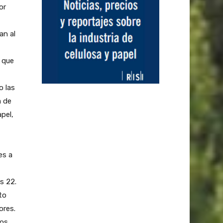
or
an al
 que
o las
a de
pel,
es a
s 22.
to
ores.
los