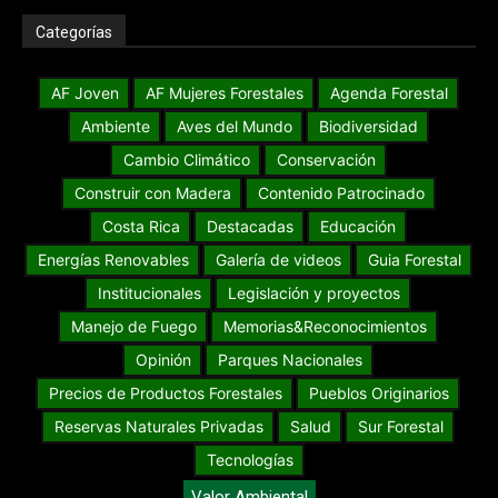
Categorías
AF Joven
AF Mujeres Forestales
Agenda Forestal
Ambiente
Aves del Mundo
Biodiversidad
Cambio Climático
Conservación
Construir con Madera
Contenido Patrocinado
Costa Rica
Destacadas
Educación
Energías Renovables
Galería de videos
Guia Forestal
Institucionales
Legislación y proyectos
Manejo de Fuego
Memorias&Reconocimientos
Opinión
Parques Nacionales
Precios de Productos Forestales
Pueblos Originarios
Reservas Naturales Privadas
Salud
Sur Forestal
Tecnologías
Valor Ambiental