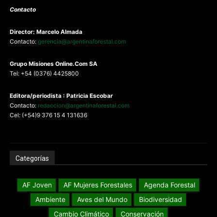
Contacto
Director: Marcelo Almada
Contacto:
gerencia@argentinaforestal.com
G
rupo Misiones
Online.Com
SA
Tel: +54 (0376) 4425800
Editora/periodista : Patricia Escobar
Contacto:
redaccion@argentinaforestal.com
Cel: (+54)9 376 15 4 131636
Categorías
AF Joven
AF Mujeres Forestales
Agenda Forestal
Ambiente
Aves del Mundo
Biodiversidad
Cambio Climático
Conservación