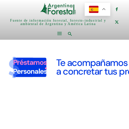
Fuente de información forestal, foresto-industrial y
ambiental de Argentina y América Latina