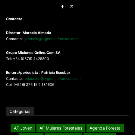
Contacto
Director: Marcelo Almada
Contacto:
gerencia@argentinaforestal.com
G
rupo Misiones
Online.Com
SA
Tel: +54 (0376) 4425800
Editora/periodista : Patricia Escobar
Contacto:
redaccion@argentinaforestal.com
Cel: (+54)9 376 15 4 131636
Categorías
AF Joven
AF Mujeres Forestales
Agenda Forestal