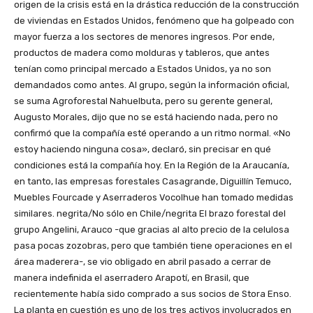
origen de la crisis está en la drástica reducción de la construcción
de viviendas en Estados Unidos, fenómeno que ha golpeado con
mayor fuerza a los sectores de menores ingresos. Por ende,
productos de madera como molduras y tableros, que antes
tenían como principal mercado a Estados Unidos, ya no son
demandados como antes. Al grupo, según la información oficial,
se suma Agroforestal Nahuelbuta, pero su gerente general,
Augusto Morales, dijo que no se está haciendo nada, pero no
confirmó que la compañía esté operando a un ritmo normal. «No
estoy haciendo ninguna cosa», declaró, sin precisar en qué
condiciones está la compañía hoy. En la Región de la Araucanía,
en tanto, las empresas forestales Casagrande, Diguillín Temuco,
Muebles Fourcade y Aserraderos Vocolhue han tomado medidas
similares. negrita/No sólo en Chile/negrita El brazo forestal del
grupo Angelini, Arauco -que gracias al alto precio de la celulosa
pasa pocas zozobras, pero que también tiene operaciones en el
área maderera-, se vio obligado en abril pasado a cerrar de
manera indefinida el aserradero Arapotí, en Brasil, que
recientemente había sido comprado a sus socios de Stora Enso.
La planta en cuestión es uno de los tres activos involucrados en