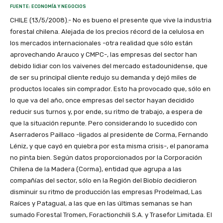
FUENTE: ECONOMÍA Y NEGOCIOS
CHILE (13/5/2008).- No es bueno el presente que vive la industria
forestal chilena. Alejada de los precios récord de la celulosa en
los mercados internacionales -otra realidad que sólo están
aprovechando Arauco y CMPC-, las empresas del sector han
debido lidiar con los vaivenes del mercado estadounidense, que
de ser su principal cliente redujo su demanda y dejó miles de
productos locales sin comprador. Esto ha provocado que, sólo en
lo que va del año, once empresas del sector hayan decidido
reducir sus turnos y, por ende, su ritmo de trabajo, a espera de
que la situación repunte. Pero considerando lo sucedido con
Aserraderos Paillaco -ligados al presidente de Corma, Fernando
Léniz, y que cayó en quiebra por esta misma crisis-, el panorama
no pinta bien. Según datos proporcionados por la Corporación
Chilena de la Madera (Corma), entidad que agrupa a las
compañías del sector, sólo en la Región del Biobío decidieron
disminuir su ritmo de producción las empresas Prodelmad, Las
Raíces y Patagual, a las que en las últimas semanas se han
sumado Forestal Tromen, Foractionchili S.A. y Trasefor Limitada. El