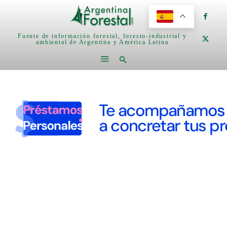
Fuente de información forestal, foresto-industrial y
ambiental de Argentina y América Latina