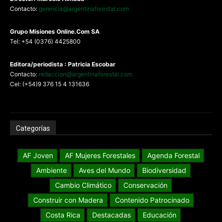
Contacto:
gerencia@argentinaforestal.com
G
rupo Misiones
Online.Com
SA
Tel: +54 (0376) 4425800
Editora/periodista : Patricia Escobar
Contacto:
redaccion@argentinaforestal.com
Cel: (+54)9 376 15 4 131636
Categorías
AF Joven
AF Mujeres Forestales
Agenda Forestal
Ambiente
Aves del Mundo
Biodiversidad
Cambio Climático
Conservación
Construir con Madera
Contenido Patrocinado
Costa Rica
Destacadas
Educación