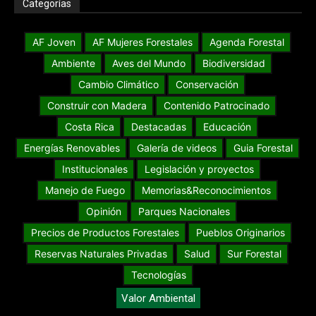
Categorías
AF Joven
AF Mujeres Forestales
Agenda Forestal
Ambiente
Aves del Mundo
Biodiversidad
Cambio Climático
Conservación
Construir con Madera
Contenido Patrocinado
Costa Rica
Destacadas
Educación
Energías Renovables
Galería de videos
Guia Forestal
Institucionales
Legislación y proyectos
Manejo de Fuego
Memorias&Reconocimientos
Opinión
Parques Nacionales
Precios de Productos Forestales
Pueblos Originarios
Reservas Naturales Privadas
Salud
Sur Forestal
Tecnologías
Valor Ambiental