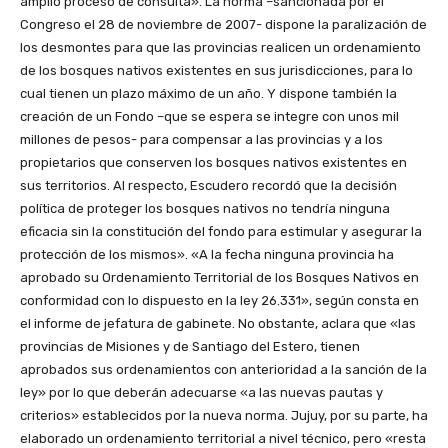
amplio proceso de consulta». La norma –sancionada por el
Congreso el 28 de noviembre de 2007- dispone la paralización de
los desmontes para que las provincias realicen un ordenamiento
de los bosques nativos existentes en sus jurisdicciones, para lo
cual tienen un plazo máximo de un año. Y dispone también la
creación de un Fondo –que se espera se integre con unos mil
millones de pesos- para compensar a las provincias y a los
propietarios que conserven los bosques nativos existentes en
sus territorios. Al respecto, Escudero recordó que la decisión
política de proteger los bosques nativos no tendría ninguna
eficacia sin la constitución del fondo para estimular y asegurar la
protección de los mismos». «A la fecha ninguna provincia ha
aprobado su Ordenamiento Territorial de los Bosques Nativos en
conformidad con lo dispuesto en la ley 26.331», según consta en
el informe de jefatura de gabinete. No obstante, aclara que «las
provincias de Misiones y de Santiago del Estero, tienen
aprobados sus ordenamientos con anterioridad a la sanción de la
ley» por lo que deberán adecuarse «a las nuevas pautas y
criterios» establecidos por la nueva norma. Jujuy, por su parte, ha
elaborado un ordenamiento territorial a nivel técnico, pero «resta